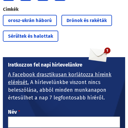
Címkék
orosz-ukrán háború
Drónok és rakéták
Sérültek és halottak
Iratkozzon fel napi hírlevelünkre
A Facebook drasztikusan korlátozza híreink
elérését.
A hírlevelünkbe viszont nincs
beleszólása, abból minden munkanapon
értesülhet a nap 7 legfontosabb híréről.
Név