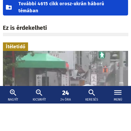
További 4615 cikk orosz-ukrán háború
témában
Ez is érdekelheti
Ítéletidő
NAGYÍT
KICSINYÍT
24 ÓRA
KERESÉS
MENÜ