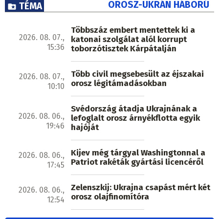
OROSZ-UKRÁN HÁBORÚ
TÉMA
Többszáz embert mentettek ki a
2026. 08. 07.,
katonai szolgálat alól korrupt
15:36
toborzótisztek Kárpátalján
Több civil megsebesült az éjszakai
2026. 08. 07.,
orosz légitámadásokban
10:10
Svédország átadja Ukrajnának a
2026. 08. 06.,
lefoglalt orosz árnyékflotta egyik
19:46
hajóját
Kijev még tárgyal Washingtonnal a
2026. 08. 06.,
Patriot rakéták gyártási licencéről
17:45
Zelenszkij: Ukrajna csapást mért két
2026. 08. 06.,
orosz olajfinomítóra
12:54