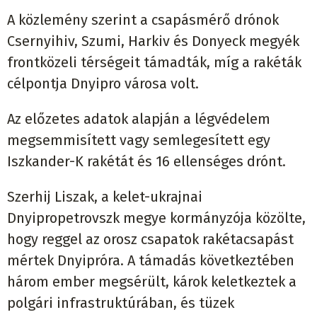
A közlemény szerint a csapásmérő drónok
Csernyihiv, Szumi, Harkiv és Donyeck megyék
frontközeli térségeit támadták, míg a rakéták
célpontja Dnyipro városa volt.
Az előzetes adatok alapján a légvédelem
megsemmisített vagy semlegesített egy
Iszkander-K rakétát és 16 ellenséges drónt.
Szerhij Liszak, a kelet-ukrajnai
Dnyipropetrovszk megye kormányzója közölte,
hogy reggel az orosz csapatok rakétacsapást
mértek Dnyipróra. A támadás következtében
három ember megsérült, károk keletkeztek a
polgári infrastruktúrában, és tüzek