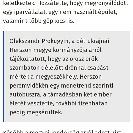
keletkeztek. Hozzátette, hogy megrongálódott
egy iparvállalat, egy nem használt épület,
valamint több gépkocsi is.
Olekszandr Prokugyin, a dél-ukrajnai
Herszon megye kormányzója arról
tájékoztatott, hogy az orosz erők
szombaton délelőtt drónnal csapást
mértek a megyeszékhely, Herszon
peremvidékén egy menetrend szerinti
autóbuszra, a támadásban két ember
életét vesztette, további tizenhatan
pedig megsérültek.
Később a megyei rendőrség arról adott hírt,