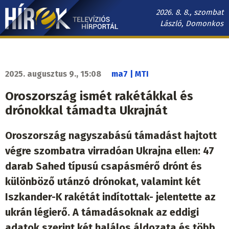
Ugrás
2026. 8. 8., szombat
a
László, Domonkos
tartalomra
Hírek.sk
fő
navigáció
2025. augusztus 9., 15:08
ma7 | MTI
Oroszország ismét rakétákkal és
drónokkal támadta Ukrajnát
Oroszország nagyszabású támadást hajtott
végre szombatra virradóan Ukrajna ellen: 47
darab Sahed típusú csapásmérő drónt és
különböző utánzó drónokat, valamint két
Iszkander-K rakétát indítottak- jelentette az
ukrán légierő. A támadásoknak az eddigi
adatok szerint két halálos áldozata és több