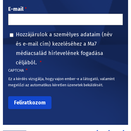
E-mail
Hozzájárulok a személyes adataim (név
és e-mail cím) kezeléséhez a Ma7
médiacsalád hírlevelének fogadása
céljából.
CAPTCHA
Ez a kérdés vizsgálja, hogy vajon ember-e a látogató, valamint
megelőzi az automatikus kéretlen üzenetek beküldését.