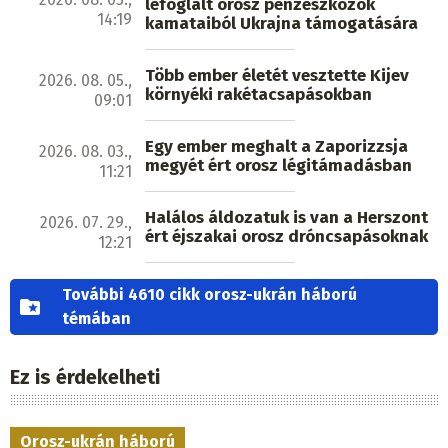
lefoglalt orosz pénzeszközök
14:19
kamataiból Ukrajna támogatására
Több ember életét vesztette Kijev
2026. 08. 05.,
környéki rakétacsapásokban
09:01
Egy ember meghalt a Zaporizzsja
2026. 08. 03.,
megyét ért orosz légitámadásban
11:21
Halálos áldozatuk is van a Herszont
2026. 07. 29.,
ért éjszakai orosz dróncsapásoknak
12:21
További 4610 cikk orosz-ukrán háború
témában
Ez is érdekelheti
Orosz-ukrán háború