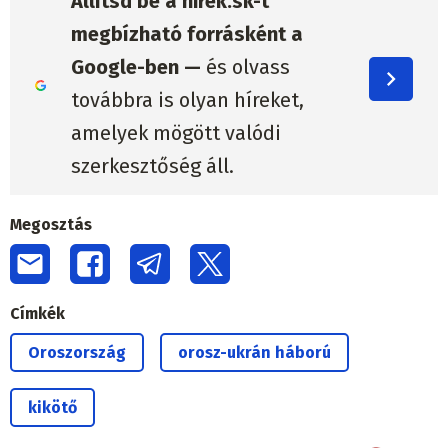
Állítsd be a hirek.sk-t
megbízható forrásként a
Google-ben —
és olvass
továbbra is olyan híreket,
amelyek mögött valódi
szerkesztőség áll.
Megosztás
Címkék
Oroszország
orosz-ukrán háború
kikötő