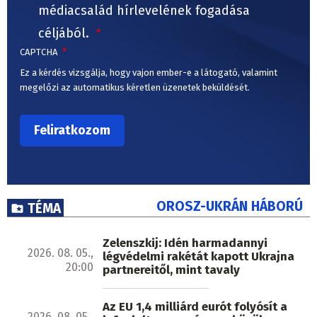
médiacsalád hírlevelének fogadása
céljából.
CAPTCHA
Ez a kérdés vizsgálja, hogy vajon ember-e a látogató, valamint
megelőzi az automatikus kéretlen üzenetek beküldését.
OROSZ-UKRÁN HÁBORÚ
TÉMA
Zelenszkij: Idén harmadannyi
2026. 08. 05.,
légvédelmi rakétát kapott Ukrajna
20:00
partnereitől, mint tavaly
Az EU 1,4 milliárd eurót folyósít a
2026. 08. 05.,