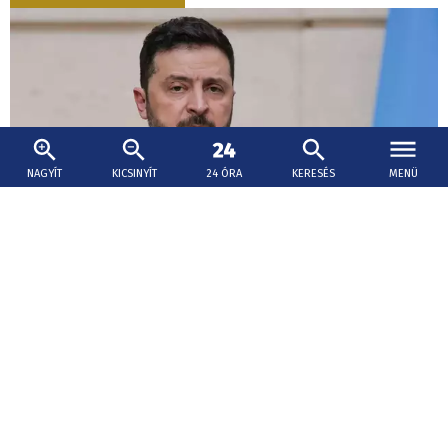
NAGYÍT
KICSINYÍT
24 ÓRA
KERESÉS
MENÜ
2026. augusztus 5., 20:00
Zelenszkij: Idén harmadannyi légvédelmi
rakétát kapott Ukrajna partnereitől, mint
tavaly
Donald Trump amerikai elnök Zelenszkijjel folytatott múlt
heti találkozóján elutasította, hogy több száz további