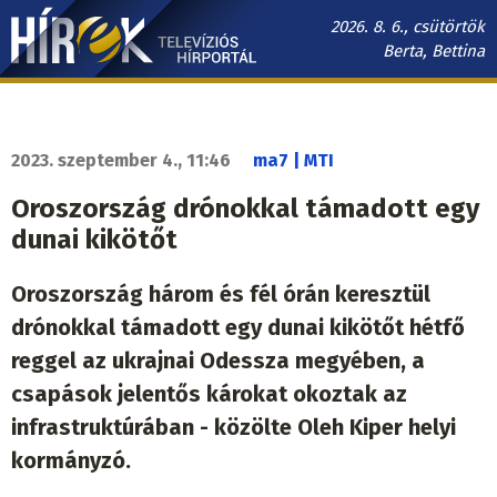
Ugrás
2026. 8. 6., csütörtök
a
Berta, Bettina
tartalomra
Hírek.sk
fő
navigáció
2023. szeptember 4., 11:46
ma7 | MTI
Oroszország drónokkal támadott egy
dunai kikötőt
Oroszország három és fél órán keresztül
drónokkal támadott egy dunai kikötőt hétfő
reggel az ukrajnai Odessza megyében, a
csapások jelentős károkat okoztak az
infrastruktúrában - közölte Oleh Kiper helyi
kormányzó.