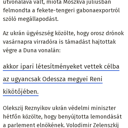
útvonalává vált, mióta Moszkva júliusban
felmondta a fekete-tengeri gabonaexportról
szóló megállapodást.
Az ukrán ügyészség közölte, hogy orosz drónok
vasárnapra virradóra is támadást hajtottak
végre a Duna vonalán:
akkor ipari létesítményeket vettek célba
az ugyancsak Odessza megyei Reni
kikötőjében.
Olekszij Reznyikov ukrán védelmi miniszter
hétfőn közölte, hogy benyújtotta lemondását
a parlement elnökének. Volodimir Zelenszkij