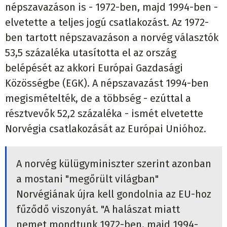
népszavazáson is - 1972-ben, majd 1994-ben -
elvetette a teljes jogú csatlakozást. Az 1972-
ben tartott népszavazáson a norvég választók
53,5 százaléka utasította el az ország
belépését az akkori Európai Gazdasági
Közösségbe (EGK). A népszavazást 1994-ben
megismételték, de a többség - ezúttal a
résztvevők 52,2 százaléka - ismét elvetette
Norvégia csatlakozását az Európai Unióhoz.
A norvég külügyminiszter szerint azonban
a mostani "megőrült világban"
Norvégiának újra kell gondolnia az EU-hoz
fűződő viszonyát. "A halászat miatt
nemet mondtunk 1972-ben, majd 1994-