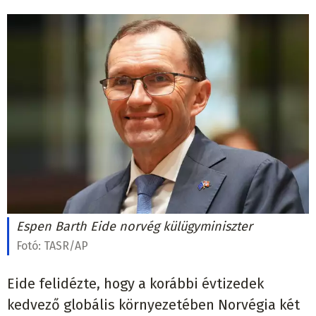
Espen Barth Eide norvég külügyminiszter
Fotó:
TASR/AP
Eide felidézte, hogy a korábbi évtizedek
kedvező globális környezetében Norvégia két