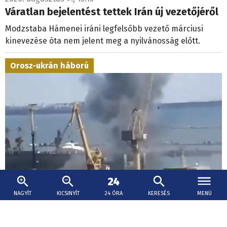
Váratlan bejelentést tettek Irán új vezetőjéről
Modzstaba Hámenei iráni legfelsőbb vezető márciusi
kinevezése óta nem jelent meg a nyilvánosság előtt.
Orosz-ukrán háború
NAGYÍT
KICSINYÍT
24 ÓRA
KERESÉS
MENÜ