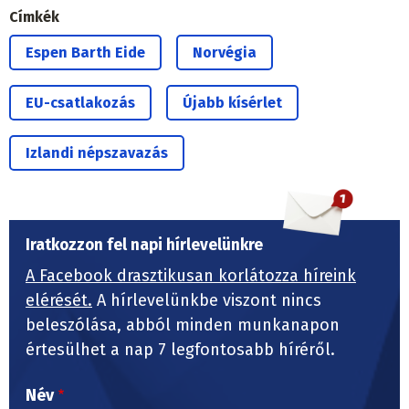
Címkék
Espen Barth Eide
Norvégia
EU-csatlakozás
Újabb kísérlet
Izlandi népszavazás
Iratkozzon fel napi hírlevelünkre
A Facebook drasztikusan korlátozza híreink
elérését.
A hírlevelünkbe viszont nincs
beleszólása, abból minden munkanapon
értesülhet a nap 7 legfontosabb híréről.
Név