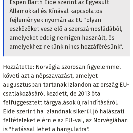
Espen Barth Eide szerint az Egyesült
Államokkal és Kínával kapcsolatos
fejlemények nyomán az EU "olyan
eszközöket vesz elő a szerszámosládából,
amelyeket eddig nemigen használt, és
amelyekhez nekünk nincs hozzáférésünk".
Hozzátette: Norvégia szorosan figyelemmel
követi azt a népszavazást, amelyet
augusztusban tartanak Izlandon az ország EU-
csatlakozásáról kezdett, de 2013 óta
felfüggesztett tárgyalások újraindításáról.
Eide szerint ha Izlandnak sikerül jó halászati
feltételeket elérnie az EU-val, az Norvégiában
is "hatással lehet a hangulatra".