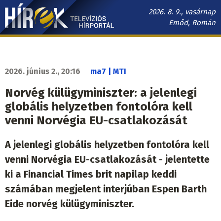
Ugrás
2026. 8. 9., vasárnap
a
Emőd, Román
tartalomra
Hírek.sk
fő
navigáció
2026. június 2., 20:16
ma7 | MTI
Norvég külügyminiszter: a jelenlegi
globális helyzetben fontolóra kell
venni Norvégia EU-csatlakozását
A jelenlegi globális helyzetben fontolóra kell
venni Norvégia EU-csatlakozását - jelentette
ki a Financial Times brit napilap keddi
számában megjelent interjúban Espen Barth
Eide norvég külügyminiszter.