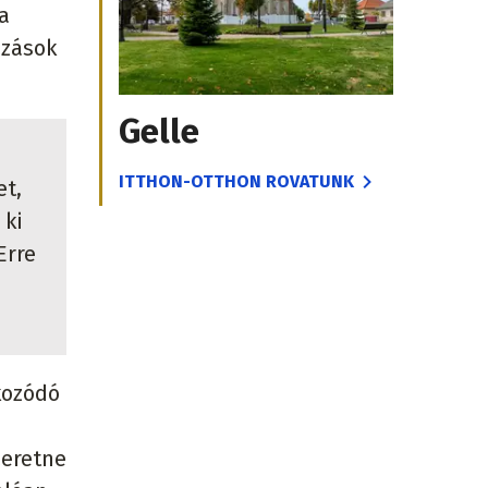
a
ozások
Gelle
i
ITTHON-OTTHON ROVATUNK
et,
 ki
Erre
kozódó
zeretne