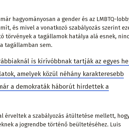
e már hagyományosan a gender és az LMBTQ-lob
mít, és mivel a vonatkozó szabályozás szerint ez
ó törvények a tagállamok hatálya alá esnek, ninc
n a tagállamban sem.
bbiaknál is kirívóbbnak tartják az egyes he
latok, amelyek közül néhány karakteresebb
 már a demokraták háborút hirdettek a
al érveltek a szabályozás átültetése mellett, hog
knek a jogrendbe történő beültetéséhez. Luis