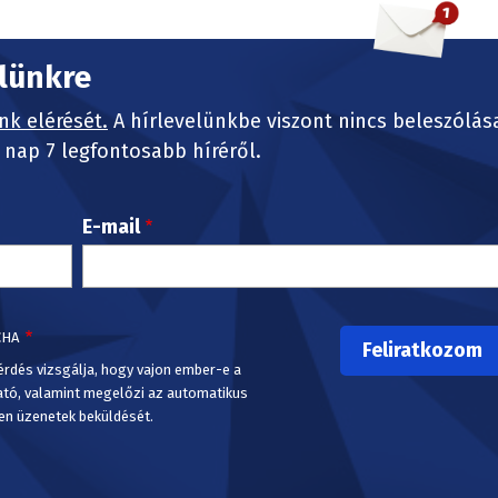
elünkre
nk elérését.
A hírlevelünkbe viszont nincs beleszólás
nap 7 legfontosabb híréről.
E-mail
CHA
érdés vizsgálja, hogy vajon ember-e a
ató, valamint megelőzi az automatikus
en üzenetek beküldését.