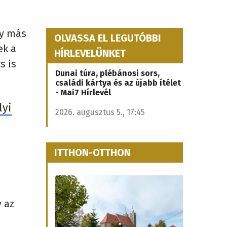
by más
OLVASSA EL LEGUTÓBBI
ek a
HÍRLEVELÜNKET
s is
Dunai túra, plébánosi sors,
családi kártya és az újabb ítélet
- Mai7 Hírlevél
lyi
2026. augusztus 5., 17:45
ITTHON-OTTHON
y az