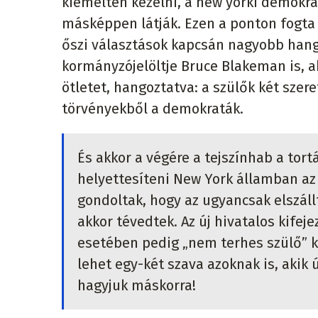
kiemelten kezelni, a new yorki demokra
másképpen látják. Ezen a ponton fogta 
őszi választások kapcsán nagyobb hang
kormányzójelöltje Bruce Blakeman is, a
ötletet, hangoztatva: a szülők két szer
törvényekből a demokraták.
És akkor a végére a tejszínhab a tort
helyettesíteni New York államban az 
gondoltak, hogy az ugyancsak elszállt,
akkor tévedtek. Az új hivatalos kifej
esetében pedig „nem terhes szülő” ki
lehet egy-két szava azoknak is, akik ú
hagyjuk máskorra!