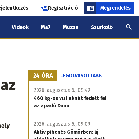
használói
ejelentkezés
Regisztráció
Megrendelés
k
Videók
Ma7
Múzsa
Szurkoló
nüje
24 ÓRA
LEGOLVASOTTABB
 az
2026. augusztus 6., 09:49
460 kg-os vízi aknát fedett fel
az apadó Duna
2026. augusztus 6., 09:09
mely
Aktív pihenés Gömörben: új