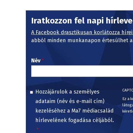
Iratkozzon fel napi hírlev
A Facebook drasztikusan korlátozza hírei
abból minden munkanapon értesülhet a 
Név
CAPT
Hozzájárulok a személyes
Ez a k
adataim (név és e-mail cím)
látog
kezeléséhez a Ma7 médiacsalád
kéretl
hírlevelének fogadása céljából.