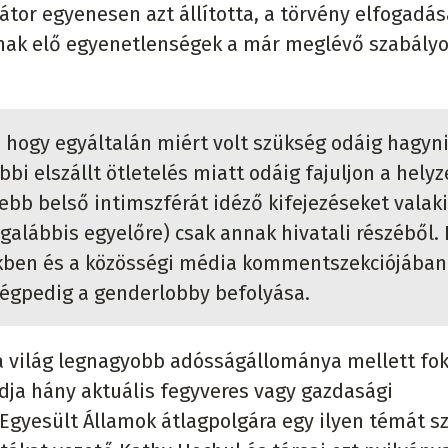
tor egyenesen azt állította, a törvény elfogadás
anak elő egyenetlenségek a már meglévő szabály
, hogy egyáltalán miért volt szükség odáig hagyn
bi elszállt ötletelés miatt odáig fajuljon a helyz
ebb belső intimszférát idéző kifejezéseket valaki
legalábbis egyelőre) csak annak hivatali részéből. 
ékben és a közösségi média kommentszekciójában
mégpedig a genderlobby befolyása.
 a világ legnagyobb adósságállománya mellett fo
dja hány aktuális fegyveres vagy gazdasági
 Egyesült Államok átlagpolgára egy ilyen témát s