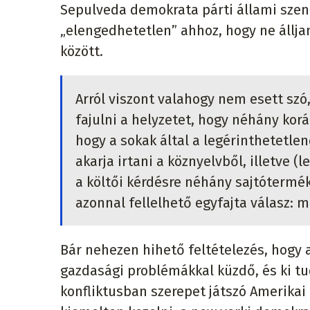
Sepulveda demokrata párti állami szená
„elengedhetetlen” ahhoz, hogy ne állj
között.
Arról viszont valahogy nem esett szó
fajulni a helyzetet, hogy néhány koráb
hogy a sokak által a legérinthetetlen
akarja irtani a köznyelvből, illetve (
a költői kérdésre néhány sajtóterm
azonnal fellelhető egyfajta válasz: 
Bár nehezen hihető feltételezés, hogy
gazdasági problémákkal küzdő, és ki tu
konfliktusban szerepet játszó Amerikai