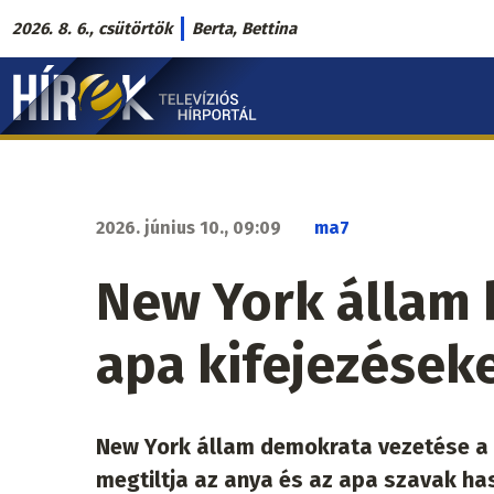
Ugrás
2026. 8. 6., csütörtök
Berta, Bettina
a
Hírek.sk
tartalomra
fő
navigáció
2026. június 10., 09:09
ma7
New York állam b
apa kifejezések
New York állam demokrata vezetése a 
megtiltja az anya és az apa szavak has