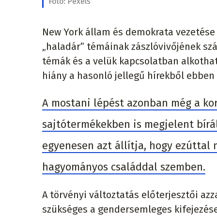
Fotó:
Pexels
New York állam és demokrata vezetés
„haladár” témáinak zászlóvivőjének szá
témák és a velük kapcsolatban alkothat
hiány a hasonló jellegű hírekből ebbe
A mostani lépést azonban még a korá
sajtótermékekben is megjelent bírá
egyenesen azt állítja, hogy ezúttal
hagyományos családdal szemben.
A törvényi változtatás előterjesztői azz
szükséges a gendersemleges kifejezése