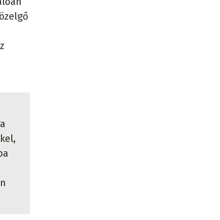
alóan
közelgő
z
ra
kel,
pa
án