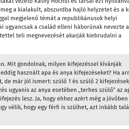
tákat vezető Kathy Hochul és társai ezt nyilvánv
meg a kialakult, abszurdba hajló helyzetet és a 
gal megjelenő témát a republikánusok helyi
ki ugyancsak a család elleni háborúnak nevezte a
etettel teli megnevezését akarják kiebrudalni a
án. Mit gondolnak, milyen kifejezéssel kívánják
eddig használt apa és anya kifejezéseket? Ha ar
 de már jól ismert: szülő 1 és szülő 2 kifejezések
ezés ugyanis az anya esetében „terhes szülő” az a
fejezés lesz. Ja, hogy ehhez azért még a jövőben
gy vélik, hogy egy férfi is szülhet, azt inkább tal