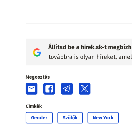
Állítsd be a hirek.sk-t megbí
továbbra is olyan híreket, ame
Megosztás
Címkék
Gender
Szülők
New York