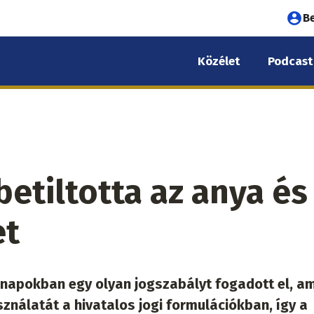
Fel
B
fió
Közélet
Podcast
me
etiltotta az anya és
et
napokban egy olyan jogszabályt fogadott el, a
ználatát a hivatalos jogi formulációkban, így a