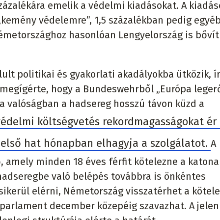
százalékára emelik a védelmi kiadásokat. A kiadás
i „kemény védelemre”, 1,5 százalékban pedig egyé
Németországhoz hasonlóan Lengyelország is bővít
 politikai és gyakorlati akadályokba ütközik, ír
an megígérte, hogy a Bundeswehrből „Európa lege
 a valóságban a hadsereg hosszú távon küzd a
védelmi költségvetés rekordmagasságokat ér 
 első hat hónapban elhagyja a szolgálatot.
A
, amely minden 18 éves férfit kötelezne a katona
a hadseregbe való belépés továbbra is önkéntes
sikerül elérni, Németország visszatérhet a kötel
i parlament december közepéig szavazhat. A jelen