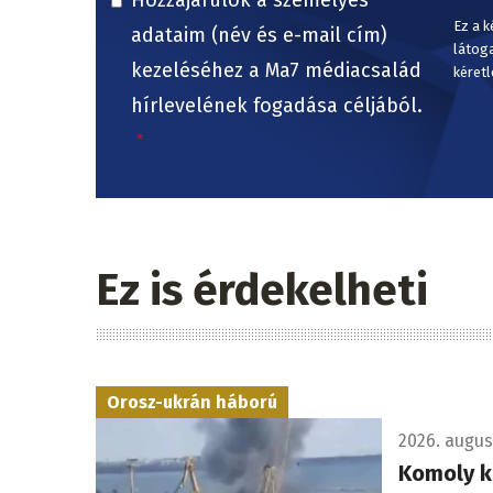
Ez a k
adataim (név és e-mail cím)
látog
kezeléséhez a Ma7 médiacsalád
kéretl
hírlevelének fogadása céljából.
Ez is érdekelheti
Orosz-ukrán háború
2026. augusz
Komoly k