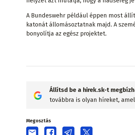
helyzet azt mutatja, hogy a hadsereg jel
A Bundeswehr például éppen most állítj
katonát állomásoztatnak majd. A szemé
bonyolítja az egész projektet.
Állítsd be a hirek.sk-t megbí
továbbra is olyan híreket, ame
Megosztás