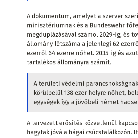
A dokumentum, amelyet a szerver szer
minisztériumnak és a Bundeswehr főfe
megduplázásával számol 2029-ig, és tov
állomány létszáma a jelenlegi 62 ezerrő
ezerről 64 ezerre nőhet. 2035-ig és azu
tartalékos állományra számít.
A területi védelmi parancsnokságnak 
körülbelül 138 ezer helyre nőhet, bel
egységek így a jövőbeli német hadse
A tervezett erősítés közvetlenül kapcso
hagytak jóvá a hágai csúcstalálkozón. 