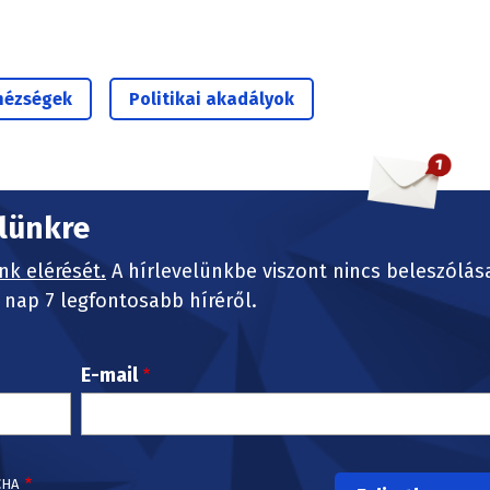
hézségek
Politikai akadályok
elünkre
nk elérését.
A hírlevelünkbe viszont nincs beleszólás
nap 7 legfontosabb híréről.
E-mail
CHA