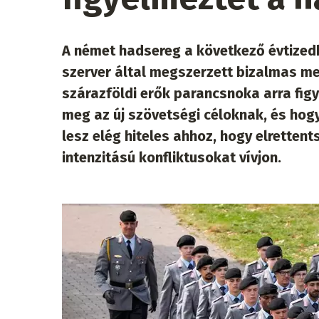
A német hadsereg a következő évtizedbe
szerver által megszerzett bizalmas m
szárazföldi erők parancsnoka arra figy
meg az új szövetségi céloknak, és hog
lesz elég hiteles ahhoz, hogy elretten
intenzitású konfliktusokat vívjon.