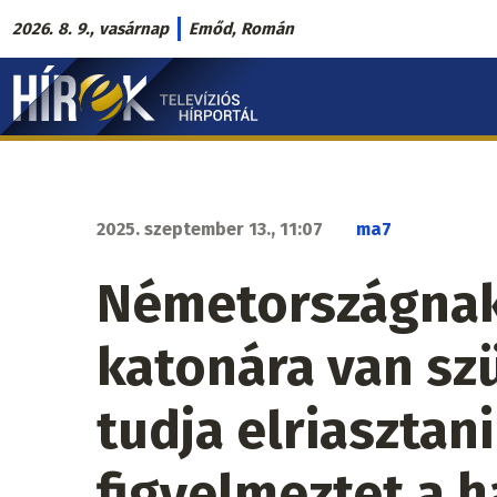
Ugrás
2026. 8. 9., vasárnap
Emőd, Román
a
Hírek.sk
tartalomra
fő
navigáció
2025. szeptember 13., 11:07
ma7
Németországnak
katonára van sz
tudja elriasztani
figyelmeztet a 