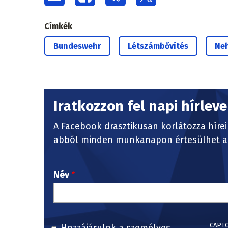
Címkék
Bundeswehr
Létszámbővítés
Ne
Iratkozzon fel napi hírlev
A Facebook drasztikusan korlátozza hírei
abból minden munkanapon értesülhet a 
Név
CAPT
Hozzájárulok a személyes