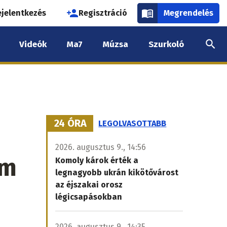
használói
ejelentkezés
Regisztráció
Megrendelés
k
Videók
Ma7
Múzsa
Szurkoló
nüje
24 ÓRA
LEGOLVASOTTABB
2026. augusztus 9., 14:56
em
Komoly károk érték a
legnagyobb ukrán kikötővárost
az éjszakai orosz
légicsapásokban
2026. augusztus 9., 14:35