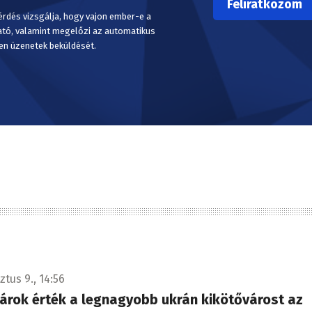
érdés vizsgálja, hogy vajon ember-e a
ató, valamint megelőzi az automatikus
en üzenetek beküldését.
tus 9., 14:56
árok érték a legnagyobb ukrán kikötővárost az