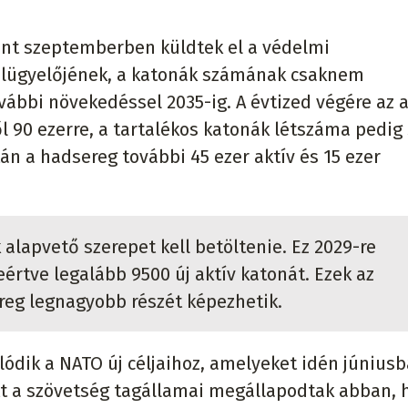
int szeptemberben küldtek el a védelmi
lügyelőjének, a katonák számának csaknem
ábbi növekedéssel 2035-ig. A évtized végére az a
l 90 ezerre, a tartalékos katonák létszáma pedig
tán a hadsereg további 45 ezer aktív és 15 ezer
alapvető szerepet kell betöltenie. Ez 2029-re
eértve legalább 9500 új aktív katonát. Ezek az
reg legnagyobb részét képezhetik.
lódik a NATO új céljaihoz, amelyeket idén június
Itt a szövetség tagállamai megállapodtak abban, 