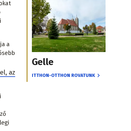
okat
b
i
ja a
rősebb
Gelle
el, az
ITTHON-OTTHON ROVATUNK
i
ező
legi