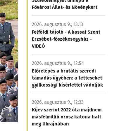
Születésnapját ünnepli a
Fővárosi Állat- és Növénykert
2026. augusztus 9., 13:13
Felföldi tájoló - A kassai Szent
Erzsébet-főszékesegyház -
VIDEÓ
2026. augusztus 9., 12:54
Előrelépés a brutális szeredi
támadás ügyében: a tetteseket
gyilkossági kísérlettel vádolják
2026. augusztus 9., 12:33
Kijev szerint 2022 óta majdnem
másfélmillió orosz katona halt
meg Ukrajnában