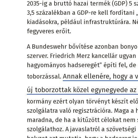
2035-ig a bruttó hazai termék (GDP) 5 
3,5 százalékban a GDP-re kell fordítan
kiadásokra, például infrastruktúrára. 
fegyveres erőit.
A Bundeswehr bővítése azonban bonyolult
szerver. Friedrich Merz kancellár ugy
hagyományos hadseregét” építi fel, de
Annak ellenére, hogy a 
toborzással.
új toborzottak közel egynegyede az
kormány ezért olyan törvényt készít elő
szolgálatra való regisztrációra. Maga 
maradna, de ha a kitűzött célokat nem 
szolgálathoz. A javaslatról a szövetség