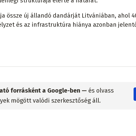
enlegi struktúrája elérte a határát.
a össze új állandó dandárját Litvániában, ahol 
lyzet és az infrastruktúra hiánya azonban jelen
zható forrásként a Google-ben —
és olvass
lyek mögött valódi szerkesztőség áll.