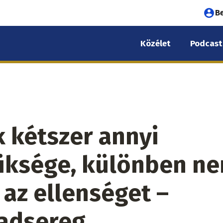
Fel
B
fió
Közélet
Podcast
me
 kétszer annyi
üksége, különben n
 az ellenséget –
hadsereg