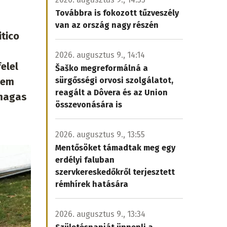
Továbbra is fokozott tűzveszély
van az ország nagy részén
itico
2026. augusztus 9., 14:14
elel
Šaško megreformálná a
nem
sürgősségi orvosi szolgálatot,
reagált a Dôvera és az Union
 magas
összevonására is
2026. augusztus 9., 13:55
Mentősöket támadtak meg egy
erdélyi faluban
szervkereskedőkről terjesztett
rémhírek hatására
2026. augusztus 9., 13:34