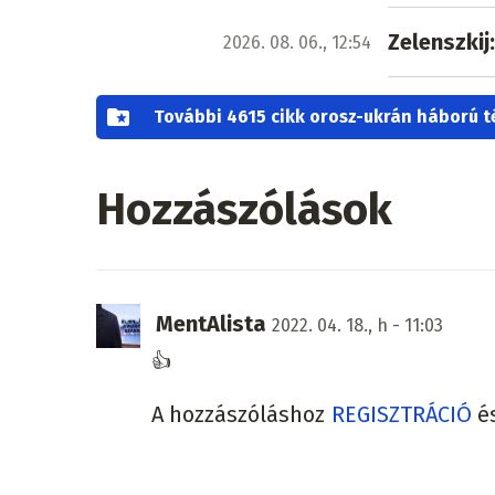
Zelenszkij
2026. 08. 06., 12:54
További 4615 cikk orosz-ukrán háború 
Hozzászólások
MentAlista
2022. 04. 18., h - 11:03
👍
A hozzászóláshoz
REGISZTRÁCIÓ
é
Ez is érdekelheti