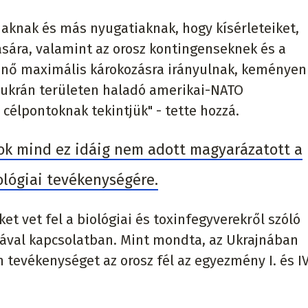
aknak és más nyugatiaknak, hogy kísérleteiket,
sára, valamint az orosz kontingenseknek és a
énő maximális károkozásra irányulnak, keményen
az ukrán területen haladó amerikai-NATO
célpontoknak tekintjük" - tette hozzá.
mok mind ez idáig nem adott magyarázatott a
ológiai tevékenységére.
t vet fel a biológiai és toxinfegyverekről szóló
ával kapcsolatban. Mint mondta, az Ukrajnában
 tevékenységet az orosz fél az egyezmény I. és IV