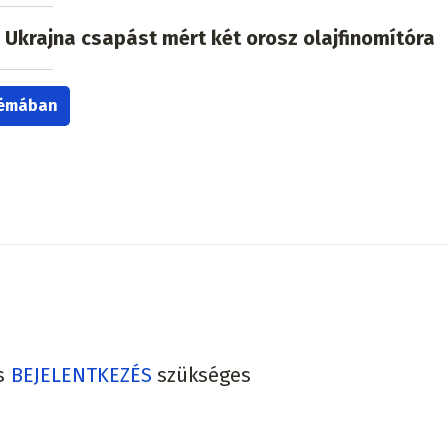
: Ukrajna csapást mért két orosz olajfinomítóra
témában
s
BEJELENTKEZÉS
szükséges