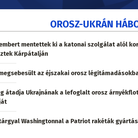
OROSZ-UKRÁN HÁB
mbert mentettek ki a katonai szolgálat alól ko
ztek Kárpátalján
l megsebesült az éjszakai orosz légitámadásokb
 átadja Ukrajnának a lefoglalt orosz árnyékflo
ját
tárgyal Washingtonnal a Patriot rakéták gyártás