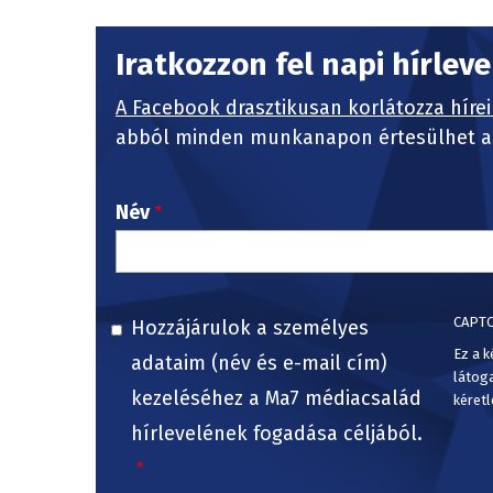
Iratkozzon fel napi hírlev
A Facebook drasztikusan korlátozza hírei
abból minden munkanapon értesülhet a 
Név
CAPT
Hozzájárulok a személyes
Ez a k
adataim (név és e-mail cím)
látog
kezeléséhez a Ma7 médiacsalád
kéretl
hírlevelének fogadása céljából.