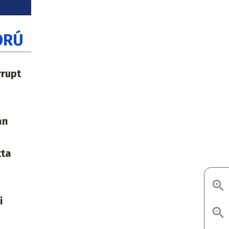
ORÚ
rrupt
an
tta
i