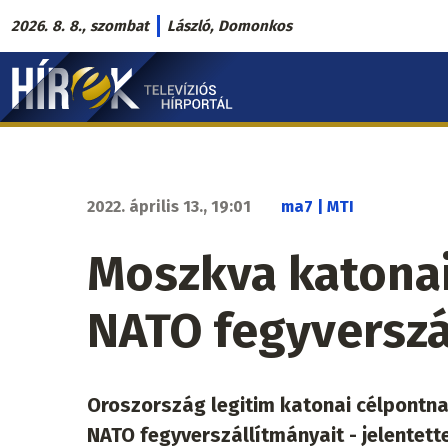
Ugrás
2026. 8. 8., szombat
László, Domonkos
a
Hírek.sk
tartalomra
fő
navigáció
2022. április 13., 19:01
ma7 | MTI
Moszkva katonai
NATO fegyverszá
Oroszország legitim katonai célpontnak
NATO fegyverszállítmányait - jelentett