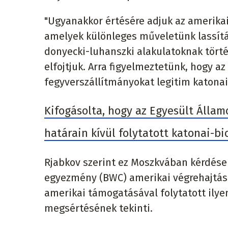
"Ugyanakkor értésére adjuk az amerikai
amelyek különleges műveletünk lassítá
donyecki-luhanszki alakulatoknak tört
elfojtjuk. Arra figyelmeztetünk, hogy 
fegyverszállítmányokat legitim katonai 
Kifogásolta, hogy az Egyesült Álla
határain kívül folytatott katonai-bi
Rjabkov szerint ez Moszkvában kérdéseke
egyezmény (BWC) amerikai végrehajtás
amerikai támogatásával folytatott ilyen
megsértésének tekinti.