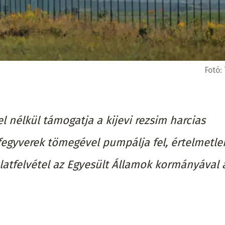
Fotó:
l nélkül támogatja a kijevi rezsim harcias
fegyverek tömegével pumpálja fel, értelmetl
latfelvétel az Egyesült Államok kormányával 