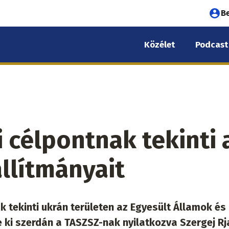
Fel
B
fió
Közélet
Podcast
me
 célpontnak tekinti 
llítmányait
 tekinti ukrán területen az Egyesült Államok és
e ki szerdán a TASZSZ-nak nyilatkozva Szergej R