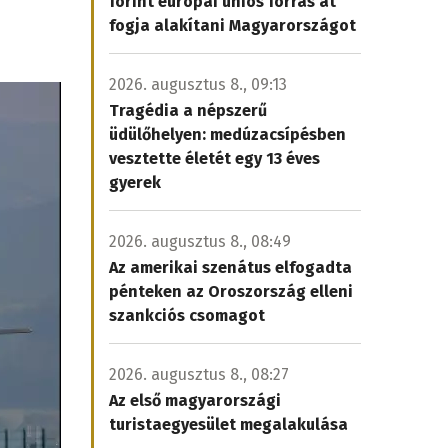
forint európai uniós forrás át
fogja alakítani Magyarországot
2026. augusztus 8., 09:13
Tragédia a népszerű
üdülőhelyen: medúzacsípésben
vesztette életét egy 13 éves
gyerek
2026. augusztus 8., 08:49
Az amerikai szenátus elfogadta
pénteken az Oroszország elleni
szankciós csomagot
2026. augusztus 8., 08:27
Az első magyarországi
turistaegyesület megalakulása