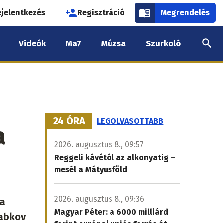
használói
ejelentkezés
Regisztráció
Megrendelés
k
Videók
Ma7
Múzsa
Szurkoló
nüje
24 ÓRA
LEGOLVASOTTABB
a
2026. augusztus 8., 09:57
Reggeli kávétól az alkonyatig –
mesél a Mátyusföld
2026. augusztus 8., 09:36
 a
Magyar Péter: a 6000 milliárd
jabkov