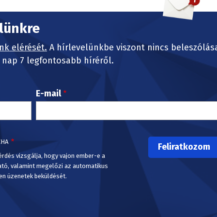
elünkre
nk elérését.
A hírlevelünkbe viszont nincs beleszólás
nap 7 legfontosabb híréről.
E-mail
CHA
érdés vizsgálja, hogy vajon ember-e a
ató, valamint megelőzi az automatikus
en üzenetek beküldését.