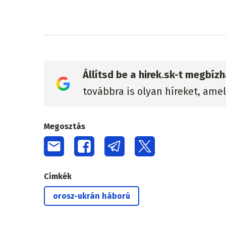
Állítsd be a hirek.sk-t megbí
továbbra is olyan híreket, ame
Megosztás
Címkék
orosz-ukrán háború