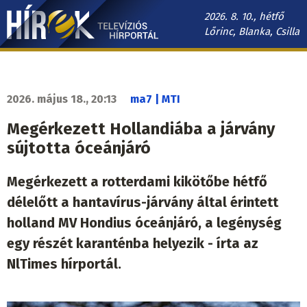
Ugrás
2026. 8. 10., hétfő
a
Lőrinc, Blanka, Csilla
tartalomra
Hírek.sk
fő
navigáció
2026. május 18., 20:13
ma7 | MTI
Megérkezett Hollandiába a járvány
sújtotta óceánjáró
Megérkezett a rotterdami kikötőbe hétfő
délelőtt a hantavírus-járvány által érintett
holland MV Hondius óceánjáró, a legénység
egy részét karanténba helyezik - írta az
NlTimes hírportál.