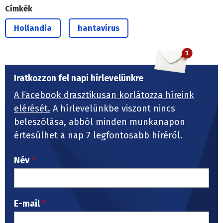
Címkék
Hollandia
hantavírus
Iratkozzon fel napi hírlevelünkre
A Facebook drasztikusan korlátozza híreink
elérését.
A hírlevelünkbe viszont nincs
beleszólása, abból minden munkanapon
értesülhet a nap 7 legfontosabb híréről.
Név
E-mail