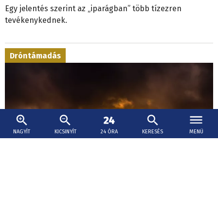
Egy jelentés szerint az „iparágban” több tízezren
tevékenykednek.
Dróntámadás
NAGYÍT
KICSINYÍT
24 ÓRA
KERESÉS
MENÜ
2026. augusztus 10., 11:11