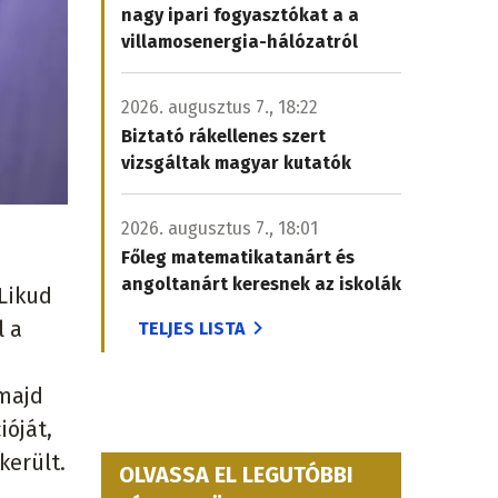
nagy ipari fogyasztókat a a
villamosenergia-hálózatról
2026. augusztus 7., 18:22
Biztató rákellenes szert
vizsgáltak magyar kutatók
2026. augusztus 7., 18:01
Főleg matematikatanárt és
angoltanárt keresnek az iskolák
 Likud
l a
TELJES LISTA
 majd
ióját,
került.
OLVASSA EL LEGUTÓBBI