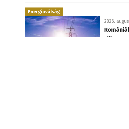
Energiaválság
2026. augusz
Romániáb
villamos
Felhatalma
Transelectr
A kiskorúak védelmében
2026. augusz
Hajlandó
nélküli 
Marokkó elk
kiskorúak 
együttműköd