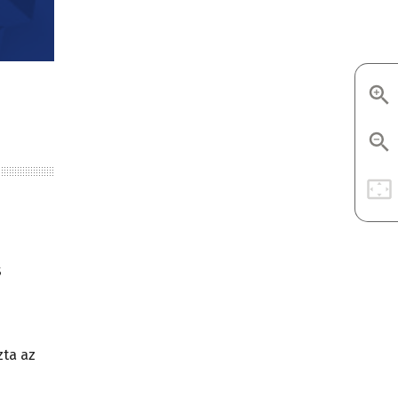
s
zta az