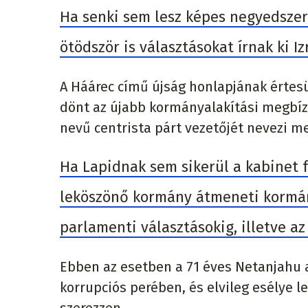
Ha senki sem lesz képes negyedszer
ötödször is választásokat írnak ki I
A Háárec című újság honlapjának értesü
dönt az újabb kormányalakítási megbízás
nevű centrista párt vezetőjét nevezi me
Ha Lapidnak sem sikerül a kabinet fe
leköszönő kormány átmeneti kormán
parlamenti választásokig, illetve a
Ebben az esetben a 71 éves Netanjahu a
korrupciós perében, és elvileg esélye l