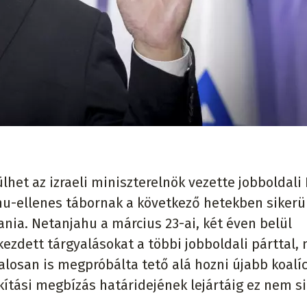
lhet az izraeli miniszterelnök vezette jobboldali
hu-ellenes tábornak a következő hetekben sikerü
tania. Netanjahu a március 23-ai, két éven belül
ezdett tárgyalásokat a többi jobboldali párttal,
alosan is megpróbálta tető alá hozni újabb koalíc
ítási megbízás határidejének lejártáig ez nem si