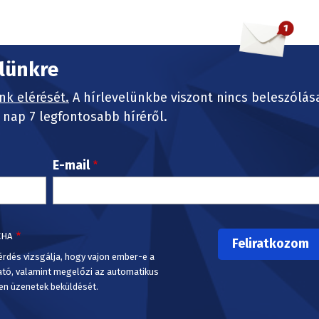
elünkre
nk elérését.
A hírlevelünkbe viszont nincs beleszólás
nap 7 legfontosabb híréről.
E-mail
CHA
érdés vizsgálja, hogy vajon ember-e a
ató, valamint megelőzi az automatikus
en üzenetek beküldését.