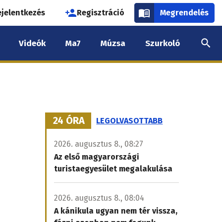
használói
ejelentkezés
Regisztráció
Megrendelés
k
Videók
Ma7
Múzsa
Szurkoló
nüje
24 ÓRA
LEGOLVASOTTABB
2026. augusztus 8., 08:27
Az első magyarországi
turistaegyesület megalakulása
2026. augusztus 8., 08:04
A kánikula ugyan nem tér vissza,