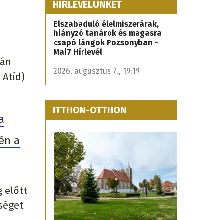
HÍRLEVELÜNKET
Elszabaduló élelmiszerárak,
hiányzó tanárok és magasra
csapó lángok Pozsonyban -
Mai7 Hírlevél
dán
2026. augusztus 7., 19:19
 Atíd)
ITTHON-OTTHON
a
én a
 előtt
bséget