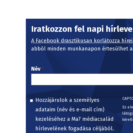
Iratkozzon fel napi hírlev
A Facebook drasztikusan korlátozza hírei
abból minden munkanapon értesülhet a 
Név
CAPT
Hozzájárulok a személyes
Ez a k
adataim (név és e-mail cím)
látog
kezeléséhez a Ma7 médiacsalád
kéretl
hírlevelének fogadása céljából.