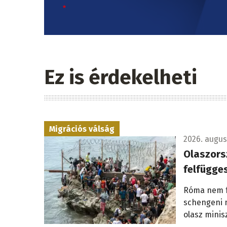
Ez is érdekelheti
Migrációs válság
2026. augusz
Olaszors
felfügge
Róma nem fo
schengeni 
olasz minis