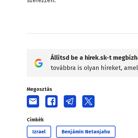
szerezzen.
Állítsd be a hirek.sk-t megbí
továbbra is olyan híreket, ame
Megosztás
Címkék
Izrael
Benjámin Netanjahu