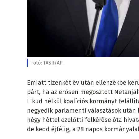
Fotó:
TASR/AP
Emiatt tizenkét év után ellenzékbe kerü
párt, ha az erősen megosztott Netanja
Likud nélkül koalíciós kormányt felállí
negyedik parlamenti választások után k
négy héttel ezelőtti felkérése óta hivat
de kedd éjfélig, a 28 napos kormányalak