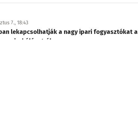
tus 7., 18:43
an lekapcsolhatják a nagy ipari fogyasztókat a
energia-hálózatról
zta a román kormány a villamosenergia-hálózatot üzemeltet
ica vállalatot, hogy lekapcsolja a nagy ipari fogyasztókat.
tus 7., 13:13
 együttműködni Marokkó a Ceutában lévő kísérő
kiskorúak visszatérésének ügyében
ötelezte magát amellett, hogy törekedjen a kíséret nélküli
azonosítására hazatérésük érdekében, és ennek érdekében
jön spanyol és európai partnereivel.