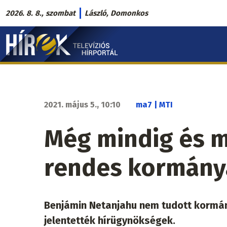
Ugrás
2026. 8. 8., szombat
László, Domonkos
a
Hírek.sk
tartalomra
fő
navigáció
2021. május 5., 10:10
ma7 | MTI
Még mindig és m
rendes kormánya
Benjámin Netanjahu nem tudott kormányt
jelentették hírügynökségek.