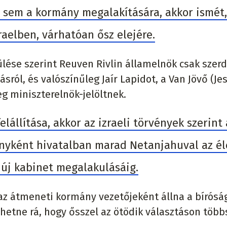
 sem a kormány megalakítására, akkor ismét,
zraelben, várhatóan ősz elejére.
lése szerint Reuven Rivlin államelnök csak szer
ról, és valószínűleg Jaír Lapidot, a Van Jövő (Jes
g miniszterelnök-jelöltnek.
lállítása, akkor az izraeli törvények szerint 
yként hivatalban marad Netanjahuval az él
z új kabinet megalakulásáig.
z átmeneti kormány vezetőjeként állna a bíróság
ehetne rá, hogy ősszel az ötödik választáson töb