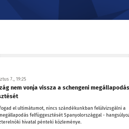
tus 7., 19:25
zág nem vonja vissza a schengeni megállapodá
sztését
gad el ultimátumot, nincs szándékunkban felülvizsgálni a
megállapodás felfüggesztését Spanyolországgal - hangsúlyo
zterelnöki hivatal pénteki közleménye.