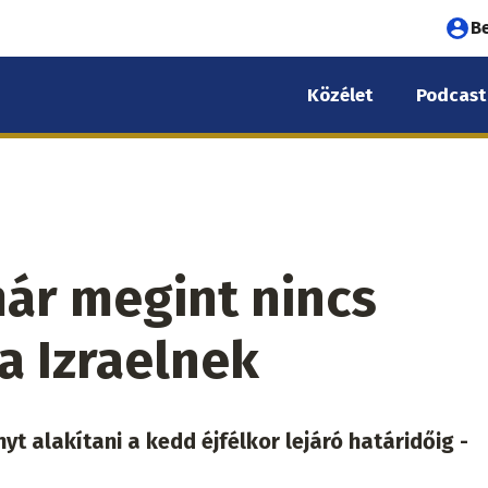
Fel
B
fió
Közélet
Podcast
me
ár megint nincs
 Izraelnek
 alakítani a kedd éjfélkor lejáró határidőig -