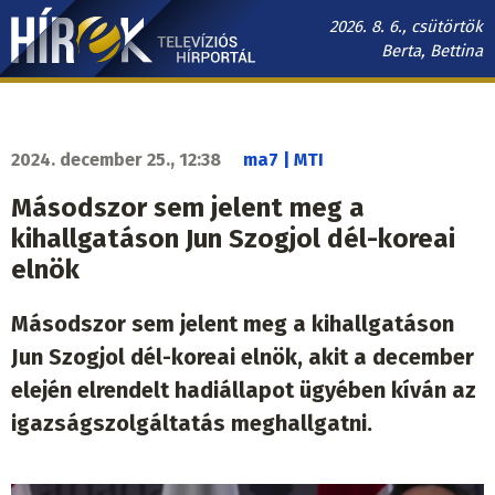
Ugrás
2026. 8. 6., csütörtök
a
Berta, Bettina
tartalomra
Hírek.sk
fő
navigáció
2024. december 25., 12:38
ma7 | MTI
Másodszor sem jelent meg a
kihallgatáson Jun Szogjol dél-koreai
elnök
Másodszor sem jelent meg a kihallgatáson
Jun Szogjol dél-koreai elnök, akit a december
elején elrendelt hadiállapot ügyében kíván az
igazságszolgáltatás meghallgatni.