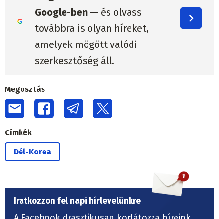
Google-ben —
és olvass
továbbra is olyan híreket,
amelyek mögött valódi
szerkesztőség áll.
Megosztás
Címkék
Dél-Korea
Iratkozzon fel napi hírlevelünkre
A Facebook drasztikusan korlátozza híreink