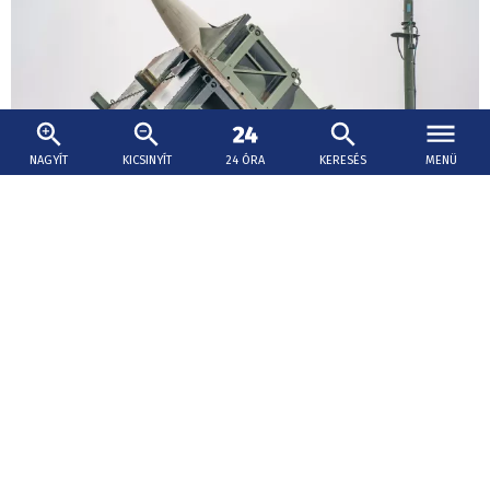
NAGYÍT
KICSINYÍT
24 ÓRA
KERESÉS
MENÜ
2026. augusztus 6., 17:45
Kijev még tárgyal Washingtonnal a Patriot
rakéták gyártási licencéről
Szibiha hangsúlyozta, hogy a legfontosabb kérdés a
ballisztikus rakétákkal szembeni védelmi képességek
bővítése.
Ferences ifjúsági találkozó