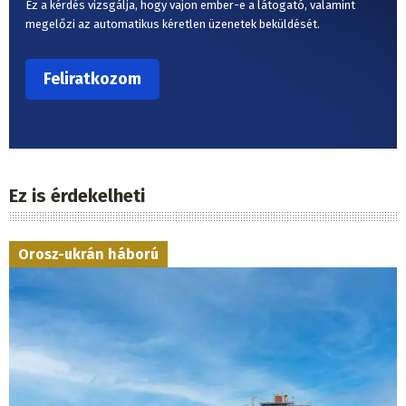
Ez a kérdés vizsgálja, hogy vajon ember-e a látogató, valamint
megelőzi az automatikus kéretlen üzenetek beküldését.
Ez is érdekelheti
Orosz-ukrán háború