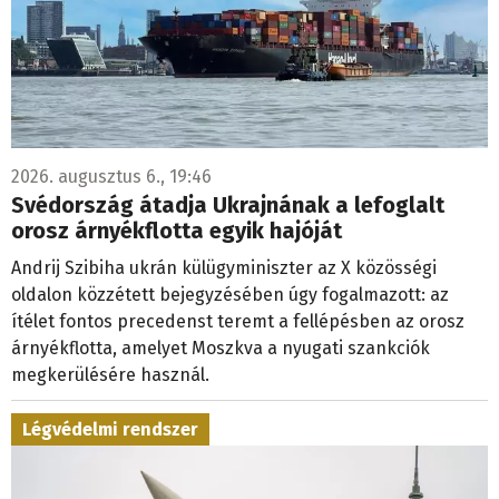
2026. augusztus 6., 19:46
Svédország átadja Ukrajnának a lefoglalt
orosz árnyékflotta egyik hajóját
Andrij Szibiha ukrán külügyminiszter az X közösségi
oldalon közzétett bejegyzésében úgy fogalmazott: az
ítélet fontos precedenst teremt a fellépésben az orosz
árnyékflotta, amelyet Moszkva a nyugati szankciók
megkerülésére használ.
Légvédelmi rendszer