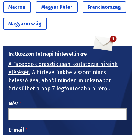
Macron
Magyar Péter
Franciaország
Magyarország
Iratkozzon fel napi hírlevelünkre
A Facebook drasztikusan korlátozza híreink
elérését.
A hírlevelünkbe viszont nincs
beleszólása, abból minden munkanapon
értesülhet a nap 7 legfontosabb híréről.
Név
E-mail