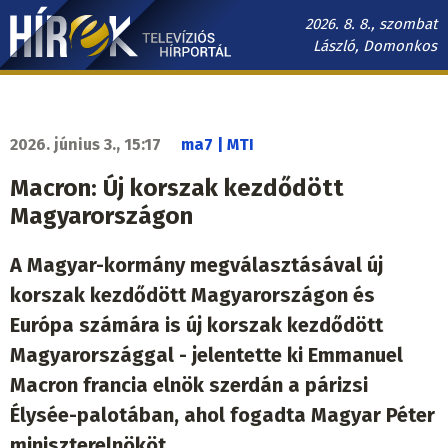
Ugrás
2026. 8. 8., szombat
a
László, Domonkos
tartalomra
Hírek.sk
fő
navigáció
2026. június 3., 15:17
ma7 | MTI
Macron: Új korszak kezdődött
Magyarországon
A Magyar-kormány megválasztásával új
korszak kezdődött Magyarországon és
Európa számára is új korszak kezdődött
Magyarországgal - jelentette ki Emmanuel
Macron francia elnök szerdán a párizsi
Élysée-palotában, ahol fogadta Magyar Péter
miniszterelnököt.