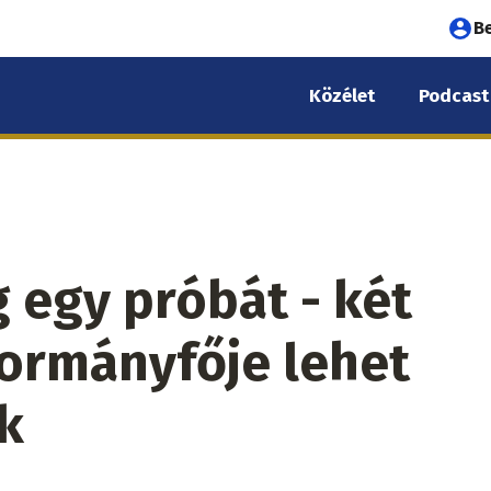
Fel
B
fió
Közélet
Podcast
me
 egy próbát - két
kormányfője lehet
k