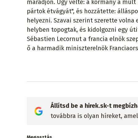
maradjon. Úgy vélte: a kormány a múlt 
pártok étvágyát", és hozzátette: álláspo
helyezni. Szavai szerint szerette volna
helyben topogtak, és kidolgozni egy úti
Sébastien Lecornut a francia elnök sz
ő a harmadik miniszterelnök Franciaor
Állítsd be a hirek.sk-t megbí
továbbra is olyan híreket, ame
Megosztás