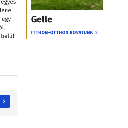
 egyes
llene
Gelle
g egy
l.
ITTHON-OTTHON ROVATUNK
 belül