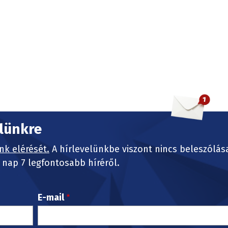
elünkre
nk elérését.
A hírlevelünkbe viszont nincs beleszólás
nap 7 legfontosabb híréről.
E-mail