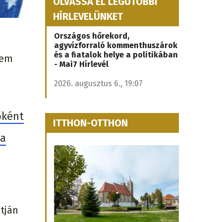
OLVASSA EL LEGUTÓBBI
HÍRLEVELÜNKET
Országos hőrekord,
agyvízforraló kommenthuszárok
és a fiatalok helye a politikában
sem
- Mai7 Hírlevél
2026. augusztus 6., 19:07
őként
ITTHON-OTTHON
da
tján