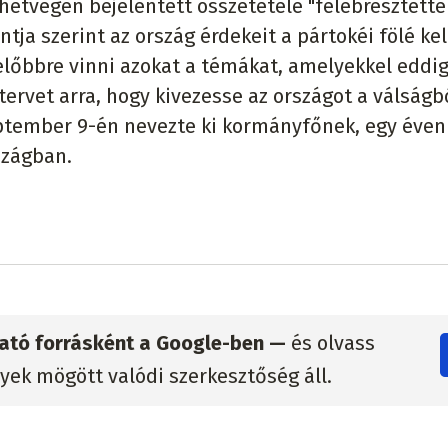
hétvégén bejelentett összetétele "felébresztette
ntja szerint az ország érdekeit a pártokéi fölé ke
 előbbre vinni azokat a témákat, amelyekkel eddi
tervet arra, hogy kivezesse az országot a válságbó
eptember 9-én nevezte ki kormányfőnek, egy éven
szágban.
zható forrásként a Google-ben —
és olvass
lyek mögött valódi szerkesztőség áll.