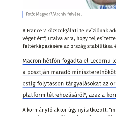
Fotó:
Magyar7/Archív felvétel
A France 2 közszolgálati televíziónak a
véget ért", utalva arra, hogy teljesítet
feltérképezésére az ország stabilitása
Macron hétfőn fogadta el Lecornu l
a posztján maradó miniszterelnököt,
estig folytasson tárgyalásokat az or
platform létrehozásáról", azaz a ko
A kormányfő akkor úgy nyilatkozott, "m