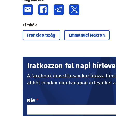
Címkék
Franciaország
Emmanuel Macron
Iratkozzon fel napi hírlev
A Facebook drasztikusan korlátozza hírei
abból minden munkanapon értesülhet a 
Név