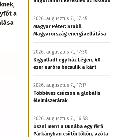
angoltanárt keresnek az iskolák
knek,
yfőt a
2026. augusztus 7., 17:45
álása
Magyar Péter: Stabil
Magyarország energiaellátása
2026. augusztus 7., 17:30
Kigyulladt egy ház Légen, 40
ezer euróra becsülik a kárt
2026. augusztus 7., 17:17
Többéves csúcson a globális
élelmiszerárak
2026. augusztus 7., 16:58
Úszni ment a Dunába egy férfi
Párkányban csütörtökön, azóta