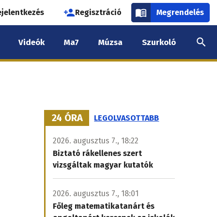
használói
ejelentkezés
Regisztráció
Megrendelés
k
Videók
Ma7
Múzsa
Szurkoló
nüje
24 ÓRA
LEGOLVASOTTABB
2026. augusztus 7., 18:22
Biztató rákellenes szert
vizsgáltak magyar kutatók
2026. augusztus 7., 18:01
Főleg matematikatanárt és