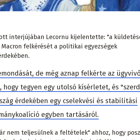
dott interjújában Lecornu kijelentette: "a küldeté
te Macron felkérését a politikai egyezségek
 érdekében.
emondását, de még aznap felkérte az ügyviv
 hogy tegyen egy utolsó kísérletet, és "szer
szág érdekében egy cselekvési és stabilitási
rmánykoalíció egyben tartásáról.
ár nem teljesülnek a feltételek" ahhoz, hogy posz