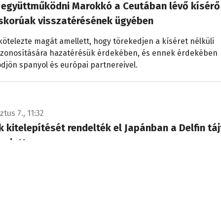
 együttműködni Marokkó a Ceutában lévő kísérő
kiskorúak visszatérésének ügyében
ötelezte magát amellett, hogy törekedjen a kíséret nélküli
azonosítására hazatérésük érdekében, és ennek érdekében
jön spanyol és európai partnereivel.
tus 7., 11:32
 kitelepítését rendelték el Japánban a Delfin tá
 miatt
er embert szólítottak fel otthona elhagyására Japánban, t
pülőjáratot töröltek az érkező Delfin tájfun miatt.