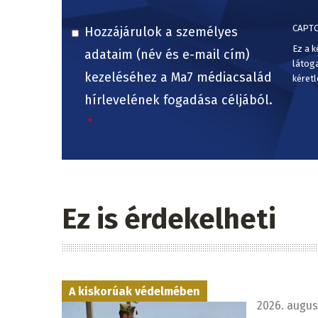
CAPT
Hozzájárulok a személyes
Ez a k
adataim (név és e-mail cím)
látog
kezeléséhez a Ma7 médiacsalád
kéretl
hírlevelének fogadása céljából.
Ez is érdekelheti
A kiskorúak védelmében
2026. augusz