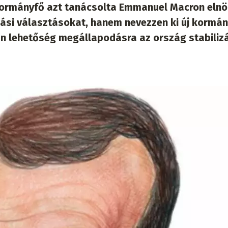
kormányfő azt tanácsolta Emmanuel Macron elnö
zási választásokat, hanem nevezzen ki új kormán
van lehetőség megállapodásra az ország stabiliz