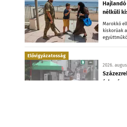
Hajlandó
nélküli 
Marokkó elk
kiskorúak 
együttműköd
Elővigyázatosság
2026. augusz
Százezrek
érkezése
Több százez
többszáz re
A tűz oka egyelőre