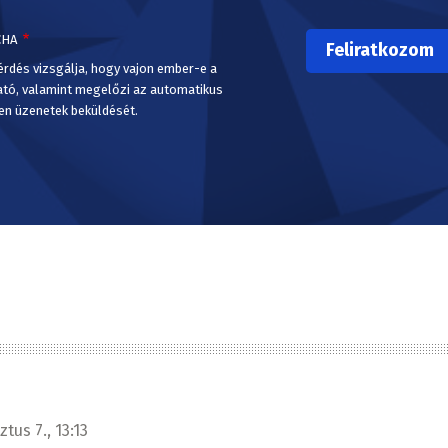
CHA
érdés vizsgálja, hogy vajon ember-e a
ató, valamint megelőzi az automatikus
en üzenetek beküldését.
tus 7., 13:13