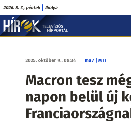
Ugrás
2026. 8. 7., péntek
Ibolya
a
Hírek.sk
tartalomra
fő
navigáció
2025. október 9., 08:34
ma7 | MTI
Macron tesz még
napon belül új 
Franciaországna