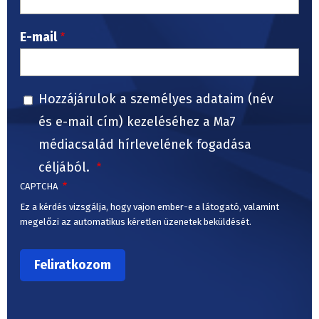
E-mail
Hozzájárulok a személyes adataim (név
és e-mail cím) kezeléséhez a Ma7
médiacsalád hírlevelének fogadása
céljából.
CAPTCHA
Ez a kérdés vizsgálja, hogy vajon ember-e a látogató, valamint
megelőzi az automatikus kéretlen üzenetek beküldését.