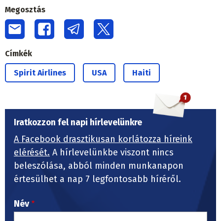
Megosztás
Címkék
Spirit Airlines
USA
Haiti
Iratkozzon fel napi hírlevelünkre
A Facebook drasztikusan korlátozza híreink
elérését.
A hírlevelünkbe viszont nincs
beleszólása, abból minden munkanapon
értesülhet a nap 7 legfontosabb híréről.
Név