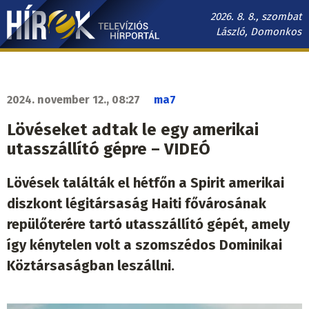
Ugrás
2026. 8. 8., szombat
a
László, Domonkos
tartalomra
Hírek.sk
fő
navigáció
2024. november 12., 08:27
ma7
Lövéseket adtak le egy amerikai
utasszállító gépre – VIDEÓ
Lövések találták el hétfőn a Spirit amerikai
diszkont légitársaság Haiti fővárosának
repülőterére tartó utasszállító gépét, amely
így kénytelen volt a szomszédos Dominikai
Köztársaságban leszállni.