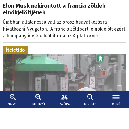
Elon Musk nekirontott a francia zöldek
elnökjelöltjének
Újabban általánossá vált az orosz beavatkozásra
hivatkozni Nyugaton. A francia zöldpárti elnökjelölt ezért
a kampány idejére leállítatná az X-platformot.
Ítéletidő
NAGYÍT
KICSINYÍT
24 ÓRA
KERESÉS
MENÜ