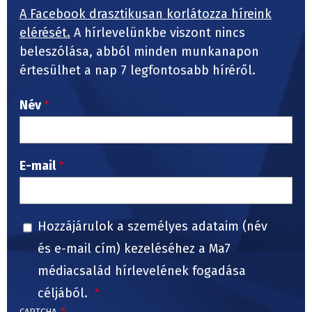
A Facebook drasztikusan korlátozza híreink
elérését.
A hírlevelünkbe viszont nincs
beleszólása, abból minden munkanapon
értesülhet a nap 7 legfontosabb híréről.
Név
E-mail
Hozzájárulok a személyes adataim (név
és e-mail cím) kezeléséhez a Ma7
médiacsalád hírlevelének fogadása
céljából.
CAPTCHA