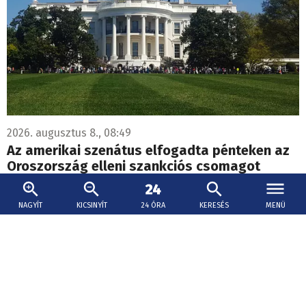
2026. augusztus 8., 08:49
Az amerikai szenátus elfogadta pénteken az
Oroszország elleni szankciós csomagot
Az amerikai szenátus megszavazta pénteken az
Oroszország elleni szankciós csomagot, amely egyebek
NAGYÍT
KICSINYÍT
24 ÓRA
KERESÉS
MENÜ
közt lehetővé tenné akár száz százalékos vám kivetését
az orosz kőolajat és földgázt vásárló országokra.
Migrációs válság