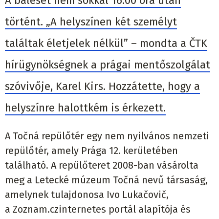
A baleset nem sokkal 16:00 óra után
történt. „A helyszínen két személyt
találtak életjelek nélkül” – mondta a ČTK
hírügynökségnek a prágai mentőszolgálat
szóvivője, Karel Kirs. Hozzátette, hogy a
helyszínre halottkém is érkezett.
A Točná repülőtér egy nem nyilvános nemzeti
repülőtér, amely Prága 12. kerületében
található. A repülőteret 2008-ban vásárolta
meg a Letecké múzeum Točná nevű társaság,
amelynek tulajdonosa Ivo Lukačovič,
a Zoznam.czinternetes portál alapítója és