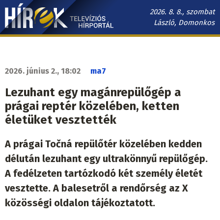
Ugrás
2026. 8. 8., szombat
a
László, Domonkos
tartalomra
Hírek.sk
fő
navigáció
2026. június 2., 18:02
ma7
Lezuhant egy magánrepülőgép a
prágai reptér közelében, ketten
életüket vesztették
A prágai Točná repülőtér közelében kedden
délután lezuhant egy ultrakönnyű repülőgép.
A fedélzeten tartózkodó két személy életét
vesztette. A balesetről a rendőrség az X
közösségi oldalon tájékoztatott.