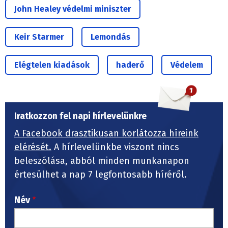
John Healey védelmi miniszter
Keir Starmer
Lemondás
Elégtelen kiadások
haderő
Védelem
Iratkozzon fel napi hírlevelünkre
A Facebook drasztikusan korlátozza híreink
elérését.
A hírlevelünkbe viszont nincs
beleszólása, abból minden munkanapon
értesülhet a nap 7 legfontosabb híréről.
Név