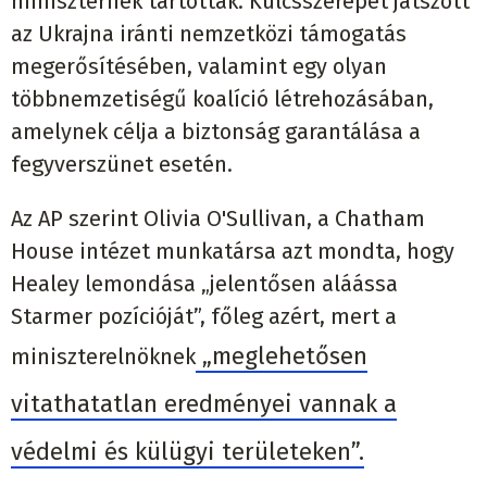
miniszternek tartották. Kulcsszerepet játszott
az Ukrajna iránti nemzetközi támogatás
megerősítésében, valamint egy olyan
többnemzetiségű koalíció létrehozásában,
amelynek célja a biztonság garantálása a
fegyverszünet esetén.
Az AP szerint Olivia O'Sullivan, a Chatham
House intézet munkatársa azt mondta, hogy
Healey lemondása „jelentősen aláássa
Starmer pozícióját”, főleg azért, mert a
„meglehetősen
miniszterelnöknek
vitathatatlan eredményei vannak a
védelmi és külügyi területeken”.