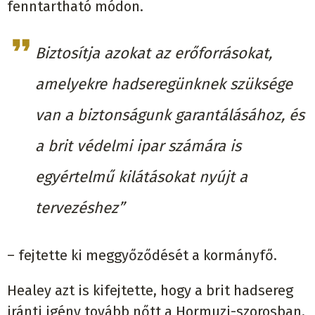
fenntartható módon.
Biztosítja azokat az erőforrásokat,
amelyekre hadseregünknek szüksége
van a biztonságunk garantálásához, és
a brit védelmi ipar számára is
egyértelmű kilátásokat nyújt a
tervezéshez”
– fejtette ki meggyőződését a kormányfő.
Healey azt is kifejtette, hogy a brit hadsereg
iránti igény tovább nőtt a Hormuzi-szorosban,