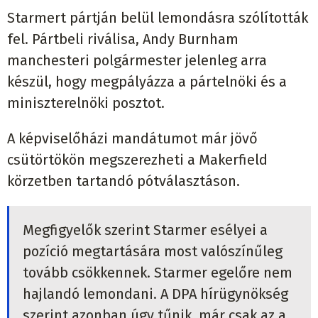
Starmert pártján belül lemondásra szólították
fel. Pártbeli riválisa, Andy Burnham
manchesteri polgármester jelenleg arra
készül, hogy megpályázza a pártelnöki és a
miniszterelnöki posztot.
A képviselőházi mandátumot már jövő
csütörtökön megszerezheti a Makerfield
körzetben tartandó pótválasztáson.
Megfigyelők szerint Starmer esélyei a
pozíció megtartására most valószínűleg
tovább csökkennek. Starmer egelőre nem
hajlandó lemondani. A DPA hírügynökség
szerint azonban úgy tűnik, már csak az a