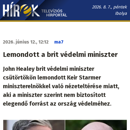
Ugrás
2026. 8. 7., péntek
a
Ibolya
tartalomra
Hírek.sk
fő
navigáció
2026. június 12., 12:12
ma7
Lemondott a brit védelmi miniszter
John Healey brit védelmi miniszter
csütörtökön lemondott Keir Starmer
miniszterelnökkel való nézeteltérése miatt,
aki a miniszter szerint nem biztosított
elegendő forrást az ország védelméhez.