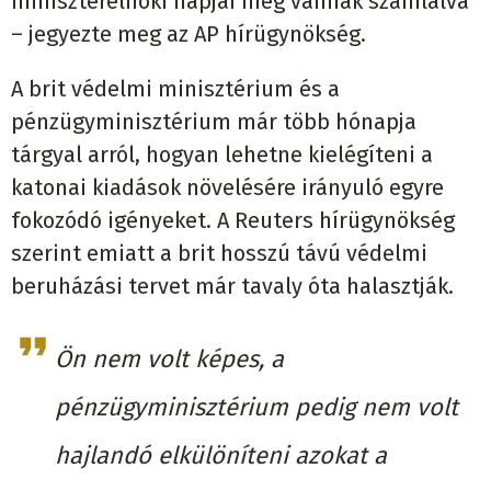
miniszterelnöki napjai meg vannak számlálva
– jegyezte meg az AP hírügynökség.
A brit védelmi minisztérium és a
pénzügyminisztérium már több hónapja
tárgyal arról, hogyan lehetne kielégíteni a
katonai kiadások növelésére irányuló egyre
fokozódó igényeket. A Reuters hírügynökség
szerint emiatt a brit hosszú távú védelmi
beruházási tervet már tavaly óta halasztják.
Ön nem volt képes, a
pénzügyminisztérium pedig nem volt
hajlandó elkülöníteni azokat a