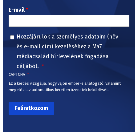
E-mail
Hozzájárulok a személyes adataim (név
és e-mail cím) kezeléséhez a Ma7
médiacsalád hírlevelének fogadása
céljából.
CAPTCHA
Ez a kérdés vizsgálja, hogy vajon ember-e a látogató, valamint
megelőzi az automatikus kéretlen üzenetek beküldését.