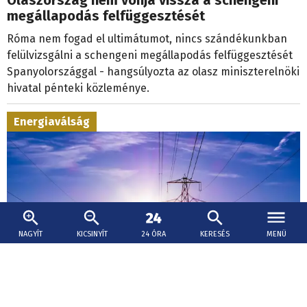
megállapodás felfüggesztését
Róma nem fogad el ultimátumot, nincs szándékunkban
felülvizsgálni a schengeni megállapodás felfüggesztését
Spanyolországgal - hangsúlyozta az olasz miniszterelnöki
hivatal pénteki közleménye.
Energiaválság
NAGYÍT
KICSINYÍT
24 ÓRA
KERESÉS
MENÜ