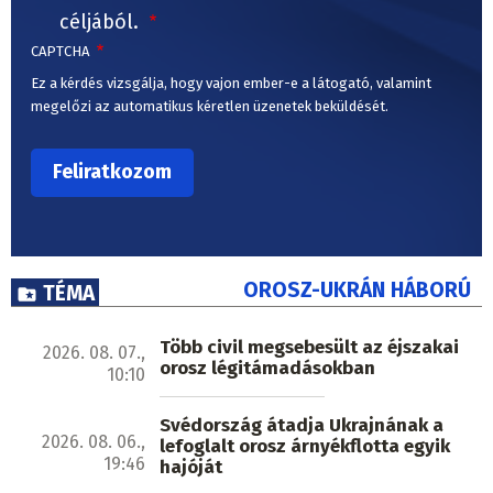
céljából.
CAPTCHA
Ez a kérdés vizsgálja, hogy vajon ember-e a látogató, valamint
megelőzi az automatikus kéretlen üzenetek beküldését.
OROSZ-UKRÁN HÁBORÚ
TÉMA
Több civil megsebesült az éjszakai
2026. 08. 07.,
orosz légitámadásokban
10:10
Svédország átadja Ukrajnának a
2026. 08. 06.,
lefoglalt orosz árnyékflotta egyik
19:46
hajóját