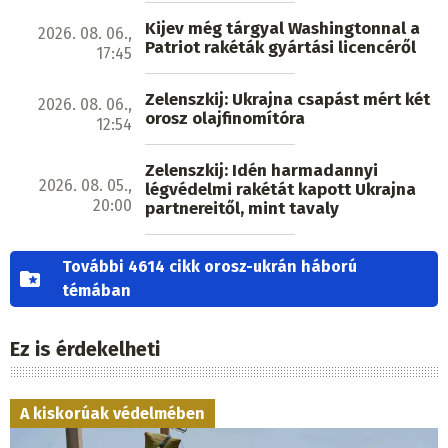
Kijev még tárgyal Washingtonnal a
2026. 08. 06.,
Patriot rakéták gyártási licencéről
17:45
Zelenszkij: Ukrajna csapást mért két
2026. 08. 06.,
orosz olajfinomítóra
12:54
Zelenszkij: Idén harmadannyi
2026. 08. 05.,
légvédelmi rakétát kapott Ukrajna
20:00
partnereitől, mint tavaly
További 4614 cikk orosz-ukrán háború
témában
Ez is érdekelheti
A kiskorúak védelmében