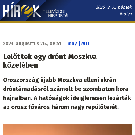
Ugrás
2026. 8. 7., péntek
a
Ibolya
tartalomra
Hírek.sk
fő
navigáció
2023. augusztus 26., 08:51
ma7 | MTI
Lelőttek egy drónt Moszkva
közelében
Oroszország újabb Moszkva elleni ukrán
dróntámadásról számolt be szombaton kora
hajnalban. A hatóságok ideiglenesen lezárták
az orosz főváros három nagy repülőterét.