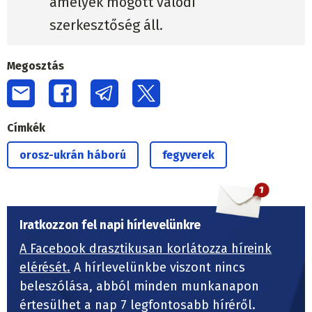
amelyek mögött valódi
szerkesztőség áll.
Megosztás
Címkék
orosz-ukrán háború
fegyverek
Iratkozzon fel napi hírlevelünkre
A Facebook drasztikusan korlátozza híreink
elérését.
A hírlevelünkbe viszont nincs
beleszólása, abból minden munkanapon
értesülhet a nap 7 legfontosabb híréről.