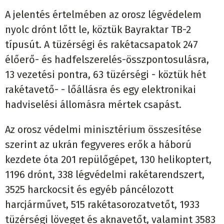
A jelentés értelmében az orosz légvédelem
nyolc drónt lőtt le, köztük Bayraktar TB-2
típusút. A tüzérségi és rakétacsapatok 247
élőerő- és hadfelszerelés-összpontosulásra,
13 vezetési pontra, 63 tüzérségi - köztük hét
rakétavető- - lőállásra és egy elektronikai
hadviselési állomásra mértek csapást.
Az orosz védelmi minisztérium összesítése
szerint az ukrán fegyveres erők a háború
kezdete óta 201 repülőgépet, 130 helikoptert,
1196 drónt, 338 légvédelmi rakétarendszert,
3525 harckocsit és egyéb páncélozott
harcjárművet, 515 rakétasorozatvetőt, 1933
tüzérségi löveget és aknavetőt, valamint 3583