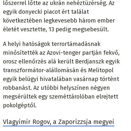
lőszerrel lőtte az ukrán nehéztüzérség. Az
egyik donyecki piacot ért találat
következtében legkevesebb három ember
életét vesztette, 13 pedig megsebesült.
A helyi hatóságok terrortámadásnak
minősítették az Azovi-tenger partján fekvő,
orosz ellenőrzés alá került Berdjanszk egyik
transzformátor-alállomásán és Melitopol
egyik belügyi hivatalában vasárnap történt
robbanást. Az utóbbi helyszínen négyen
megsérültek egy szeméttárolóban elrejtett
pokolgéptől.
Vlagyimir Rogov, a Zaporizzsja megyei