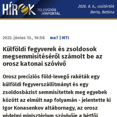
Ugrás
2026. 8. 6., csütörtök
a
Berta, Bettina
tartalomra
Hírek.sk
fő
navigáció
2022. június 13., 16:58
ma7 | MTI
Külföldi fegyverek és zsoldosok
megsemmisítéséről számolt be az
orosz katonai szóvivő
Orosz precíziós föld-levegő rakéták egy
külföldi fegyverszállítmányt és egy
zsoldosbázist semmisítettek meg egyebek
között az elmúlt nap folyamán - jelentette ki
Igor Konasenkov altábornagy, az orosz
védelmi minisztérium szóvivője a hétfői