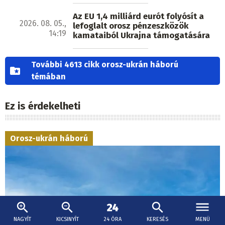
Az EU 1,4 milliárd eurót folyósít a
2026. 08. 05.,
lefoglalt orosz pénzeszközök
14:19
kamataiból Ukrajna támogatására
További 4613 cikk orosz-ukrán háború
témában
Ez is érdekelheti
Orosz-ukrán háború
NAGYÍT
KICSINYÍT
24 ÓRA
KERESÉS
MENÜ