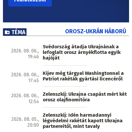
OROSZ-UKRÁN HÁBORÚ
TÉMA
Svédország átadja Ukrajnának a
2026. 08. 06.,
lefoglalt orosz árnyékflotta egyik
19:46
hajóját
Kijev még tárgyal Washingtonnal a
2026. 08. 06.,
Patriot rakéták gyártási licencéről
17:45
Zelenszkij: Ukrajna csapást mért két
2026. 08. 06.,
orosz olajfinomítóra
12:54
Zelenszkij: Idén harmadannyi
2026. 08. 05.,
légvédelmi rakétát kapott Ukrajna
20:00
partnereitől, mint tavaly