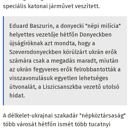
speciális katonai járművet veszített.
Eduard Baszurin, a donyecki "népi milícia"
helyettes vezetője hétfőn Donyeckben
újságíróknak azt mondta, hogy a
Szeverodonyeckben körülzárt ukrán erők
számára csak a megadás maradt, miután
az ukrán fegyveres erők felrobbantották a
visszavonulásuk egyetlen lehetséges
útvonalát, a Liszicsanszkba vezető utolsó
hidat.
A délkelet-ukrajnai szakadár "népköztársaság"
több városát hétfőn ismét több tucatnyi