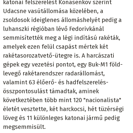
katonai felszerelést Konasenkov szerint
Udacsne vasútállomása közelében, a
zsoldosok ideiglenes állomáshelyét pedig a
luhanszki régióban lévő Fedorivkánál
semmisítették meg a légi indítású rakéták,
amelyek ezen felül csapást mértek két
rakétasorozatvető-ütegre is. A harcászati
gépek egy vezetési pontot, egy Buk-M1 föld-
levegő rakétarendszer radarállomást,
valamint 63 élőerő- és hadfelszerelés-
összpontosulást támadtak, aminek
következtében több mint 120 "nacionalista"
életét vesztette, két harckocsi, hét tüzérségi
löveg és 11 különleges katonai jármű pedig
megsemmisült.