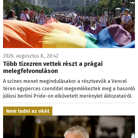
2026. augusztus 8., 20:42
Több tízezren vettek részt a prágai
melegfelvonuláson
A színes menet megindulásakor a résztvevők a Vencel
téren egyperces csenddel megemlékeztek meg a hasonló
júliusi berlini Pride-on elkövetett merénylet áldozatairól.
Nem tudni az okát