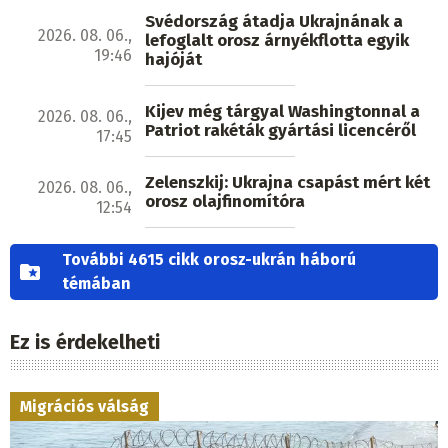
Svédország átadja Ukrajnának a
2026. 08. 06.,
lefoglalt orosz árnyékflotta egyik
19:46
hajóját
Kijev még tárgyal Washingtonnal a
2026. 08. 06.,
Patriot rakéták gyártási licencéről
17:45
Zelenszkij: Ukrajna csapást mért két
2026. 08. 06.,
orosz olajfinomítóra
12:54
További 4615 cikk orosz-ukrán háború
témában
Ez is érdekelheti
Migrációs válság