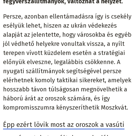
fegyverszállítmányok, változhat a helyzet.
Persze, azonban ellentámadásra így is csekély
esélyük lehet, hiszen az ukrán védekezés
alapját az jelentette, hogy városokba és egyéb
jól védhető helyekre vonultak vissza, a nyílt
terepen vívott küzdelem esetén a stratégiai
előnyük elveszne, legalábbis csökkenne. A
nyugati szállítmányok segítségével persze
elérhetnek komoly taktikai sikereket, amelyek
hosszabb távon túlságosan megnövelhetik a
háború árát az oroszok számára, és így
kompromisszumra kényszeríthetik Moszkvát.
Épp ezért lövik most az oroszok a vasúti