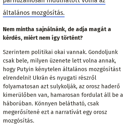
párhuzamosan indulhatott volna az
általános mozgósítás.
Nem mintha sajnálnánk, de adja magát a
kérdés, miért nem így történt?
Szerintem politikai okai vannak. Gondoljunk
csak bele, milyen üzenete lett volna annak,
hogy Putyin kénytelen általános mozgósítást
elrendelni! Ukrán és nyugati részről
folyamatosan azt sulykolják, az orosz haderő
kimerülőben van, hamarosan fordulat áll be a
háborúban. Könnyen belátható, csak
megerősítené ezt a narratívát egy orosz
mozgósítás.