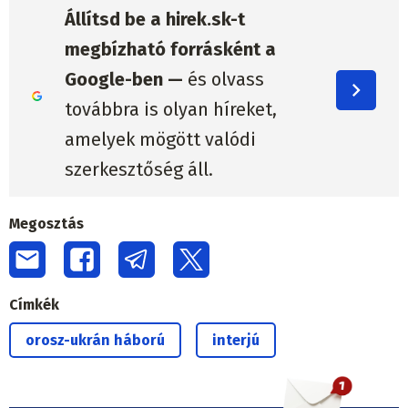
Állítsd be a hirek.sk-t
megbízható forrásként a
Google-ben —
és olvass
továbbra is olyan híreket,
amelyek mögött valódi
szerkesztőség áll.
Megosztás
Címkék
orosz-ukrán háború
interjú