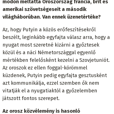
módon méltatta Oroszország francia, brit és
amerikai szövetségeseit a második
világháborúban. Van ennek üzenetértéke?
Az, hogy Putyin a közös erőfeszítésekről
beszélt, leginkább egyfajta válasz arra, hogy a
nyugat most szeretné kizárni a győztesek
közül és a náci Németországgal egyenlő
mértékben felelősként kezelni a Szovjetuniót.
Az oroszok ez ellen foggal-körömmel
küzdenek, Putyin pedig egyfajta gesztusként
azt kommunikálja, ezzel szemben ők nem
vitatják el a nyugatiaktól a győzelemben
játszott fontos szerepet.
Az orosz közvélemény is hasonló