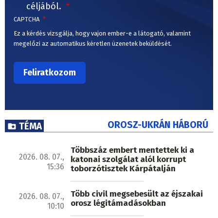
céljából.
CAPTCHA
Ez a kérdés vizsgálja, hogy vajon ember-e a látogató, valamint
megelőzi az automatikus kéretlen üzenetek beküldését.
OROSZ-UKRÁN HÁBORÚ
TÉMA
Többszáz embert mentettek ki a
2026. 08. 07.,
katonai szolgálat alól korrupt
15:36
toborzótisztek Kárpátalján
Több civil megsebesült az éjszakai
2026. 08. 07.,
orosz légitámadásokban
10:10