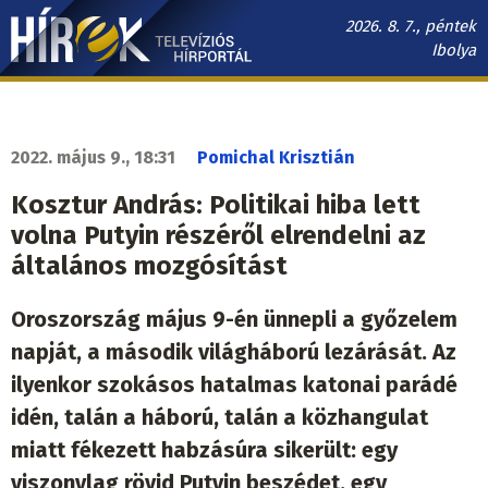
Ugrás
2026. 8. 7., péntek
a
Ibolya
tartalomra
Hírek.sk
fő
navigáció
2022. május 9., 18:31
Pomichal Krisztián
Kosztur András: Politikai hiba lett
volna Putyin részéről elrendelni az
általános mozgósítást
Oroszország május 9-én ünnepli a győzelem
napját, a második világháború lezárását. Az
ilyenkor szokásos hatalmas katonai parádé
idén, talán a háború, talán a közhangulat
miatt fékezett habzásúra sikerült: egy
viszonylag rövid Putyin beszédet, egy