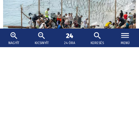
NAGYÍT
KICSINYÍT
24 ÓRA
KERESÉS
MENÜ
2026. augusztus 7., 19:25
Olaszország nem vonja vissza a schengeni
megállapodás felfüggesztését
Róma nem fogad el ultimátumot, nincs szándékunkban
felülvizsgálni a schengeni megállapodás felfüggesztését
Spanyolországgal - hangsúlyozta az olasz miniszterelnöki
hivatal pénteki közleménye.