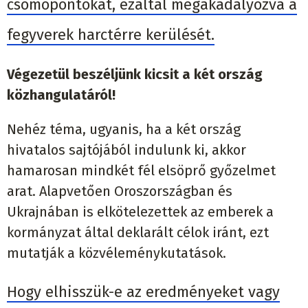
csomópontokat, ezáltal megakadályozva a
fegyverek harctérre kerülését.
Végezetül beszéljünk kicsit a két ország
közhangulatáról!
Nehéz téma, ugyanis, ha a két ország
hivatalos sajtójából indulunk ki, akkor
hamarosan mindkét fél elsöprő győzelmet
arat. Alapvetően Oroszországban és
Ukrajnában is elkötelezettek az emberek a
kormányzat által deklarált célok iránt, ezt
mutatják a közvéleménykutatások.
Hogy elhisszük-e az eredményeket vagy