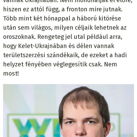
vannak Ukrajnában. Nem mondhatják el előre,
hiszen ez attól függ, a fronton mire jutnak.
Több mint két hónappal a háború kitörése
után sem világos, milyen céljaik lehetnek az
oroszoknak. Rengeteg jel utal például arra,
hogy Kelet-Ukrajnában és délen vannak
területszerzési szándékaik, de ezeket a hadi
helyzet fényében véglegesítik csak. Nem
most!