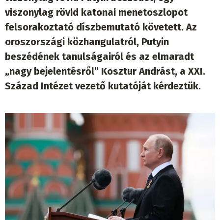
viszonylag rövid katonai menetoszlopot
felsorakoztató díszbemutató követett. Az
oroszországi közhangulatról, Putyin
beszédének tanulságairól és az elmaradt
„nagy bejelentésről” Kosztur Andrást, a XXI.
Század Intézet vezető kutatóját kérdeztük.