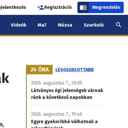
használói
ejelentkezés
Regisztráció
Megrendelés
k
Videók
Ma7
Múzsa
Szurkoló
nüje
24 ÓRA
LEGOLVASOTTABB
ak
2026. augusztus 7., 20:05
Látványos égi jelenségek várnak
ránk a következő napokban
2026. augusztus 7., 19:46
Egyre gyakoribbá válhatnak a
n,