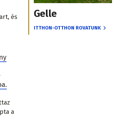
Gelle
rt, és
ITTHON-OTTHON ROVATUNK
ány
a
ba.
ttaz
pta a