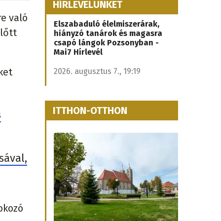
HÍRLEVELÜNKET
e való
Elszabaduló élelmiszerárak,
lőtt
hiányzó tanárok és magasra
csapó lángok Pozsonyban -
Mai7 Hírlevél
ket
2026. augusztus 7., 19:19
ITTHON-OTTHON
s
sával,
 okozó