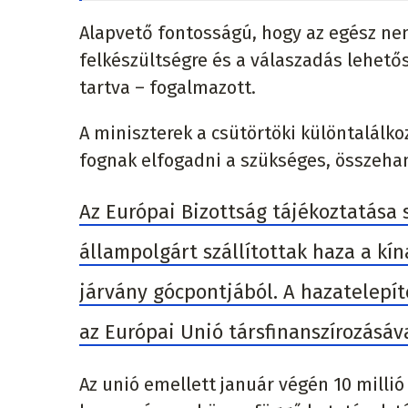
Alapvető fontosságú, hogy az egész ne
felkészültségre és a válaszadás lehetős
tartva – fogalmazott.
A miniszterek a csütörtöki különtalálk
fognak elfogadni a szükséges, összehan
Az Európai Bizottság tájékoztatása 
állampolgárt szállítottak haza a kín
járvány gócpontjából. A hazatelepít
az Európai Unió társfinanszírozásáv
Az unió emellett január végén 10 millió