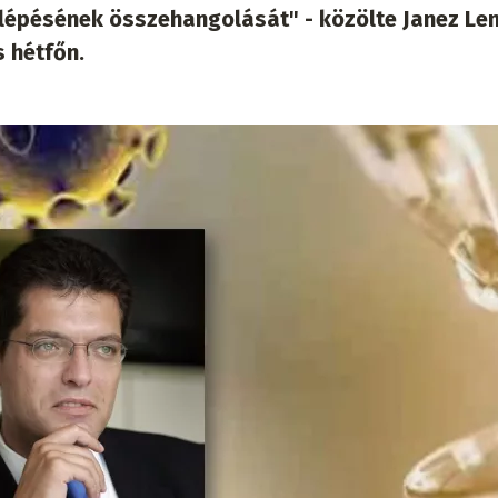
llépésének összehangolását" - közölte Janez Len
s hétfőn.