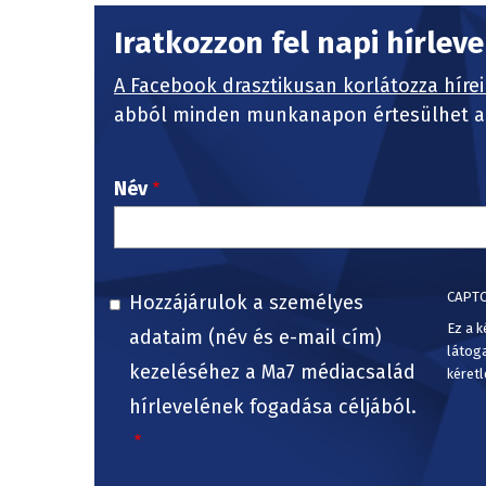
Iratkozzon fel napi hírlev
A Facebook drasztikusan korlátozza hírei
abból minden munkanapon értesülhet a 
Név
CAPT
Hozzájárulok a személyes
Ez a k
adataim (név és e-mail cím)
látog
kezeléséhez a Ma7 médiacsalád
kéretl
hírlevelének fogadása céljából.