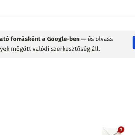
zható forrásként a Google-ben —
és olvass
lyek mögött valódi szerkesztőség áll.