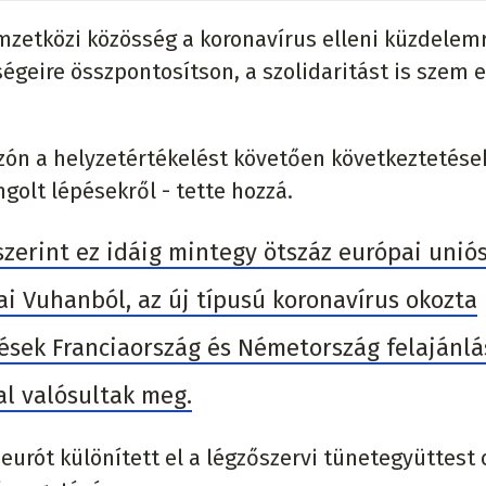
mzetközi közösség a koronavírus elleni küzdelemr
égeire összpontosítson, a szolidaritást is szem e
ozón a helyzetértékelést követően következtetése
golt lépésekről - tette hozzá.
szerint ez idáig mintegy ötszáz európai unió
ai Vuhanból, az új típusú koronavírus okozta
ések Franciaország és Németország felajánlá
al valósultak meg.
 eurót különített el a légzőszervi tünetegyüttest