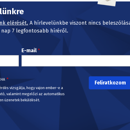
elünkre
nk elérését.
A hírlevelünkbe viszont nincs beleszólás
nap 7 legfontosabb híréről.
E-mail
CHA
érdés vizsgálja, hogy vajon ember-e a
ató, valamint megelőzi az automatikus
en üzenetek beküldését.