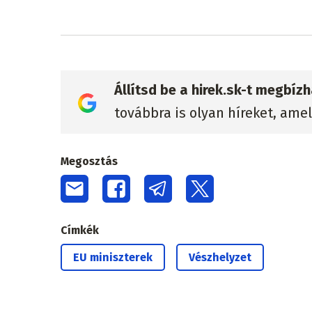
Állítsd be a hirek.sk-t megbí
továbbra is olyan híreket, ame
Megosztás
Címkék
EU miniszterek
Vészhelyzet