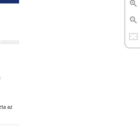
s
zta az