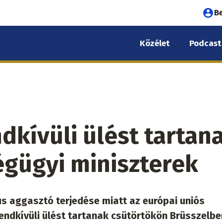
Fel
B
fió
Közélet
Podcast
me
dkívüli ülést tartan
égügyi miniszterek
us aggasztó terjedése miatt az európai uniós
endkívüli ülést tartanak csütörtökön Brüsszelbe