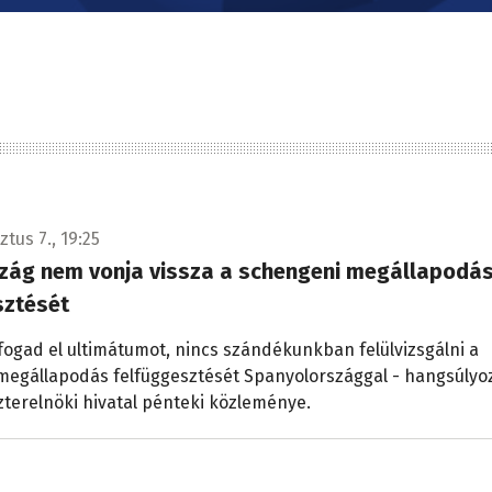
tus 7., 19:25
zág nem vonja vissza a schengeni megállapodá
sztését
gad el ultimátumot, nincs szándékunkban felülvizsgálni a
megállapodás felfüggesztését Spanyolországgal - hangsúlyo
zterelnöki hivatal pénteki közleménye.