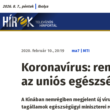
Ugrás
2026. 8. 7., péntek
Ibolya
a
Hírek.sk
tartalomra
fő
navigáció
2020. február 10., 20:19
ma7 | MTI
Koronavírus: ren
az uniós egészs
A Kínában nemrégiben megjelent új vír
tagállamok egészségügyi miniszterei r