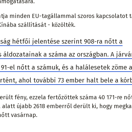
támogatására.
ntja minden EU-tagállammal szoros kapcsolatot ta
nába szállítását - közölték.
ság hétfői jelentése szerint 908-ra nőtt a
s áldozatainak a száma az országban. A járv
1-el nőtt a számuk, és a halálesetek zöme 
tént, ahol további 73 ember halt bele a kór
rült fény, ezzela fertőzöttek száma 40 171-re nő
alatt újabb 2618 emberről derült ki, hogy megka
nőtt vasárnap.