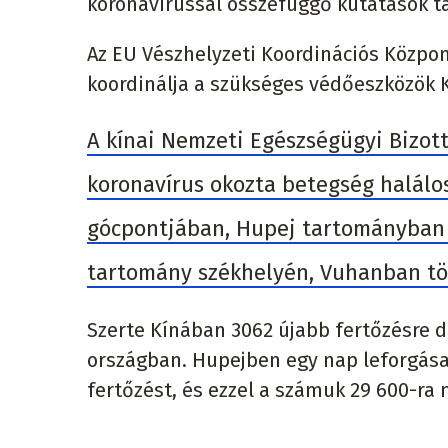
koronavírussal összefüggő kutatások 
Az EU Vészhelyzeti Koordinációs Közpo
koordinálja a szükséges védőeszközök Kí
A kínai Nemzeti Egészségügyi Bizott
koronavírus okozta betegség halálo
gócpontjában, Hupej tartományban 9
tartomány székhelyén, Vuhanban tör
Szerte Kínában 3062 újabb fertőzésre de
országban. Hupejben egy nap leforgása 
fertőzést, és ezzel a számuk 29 600-ra 