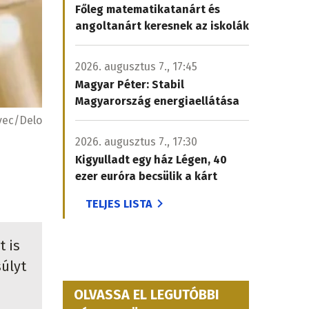
Főleg matematikatanárt és
angoltanárt keresnek az iskolák
2026. augusztus 7., 17:45
Magyar Péter: Stabil
Magyarország energiaellátása
vec/Delo
2026. augusztus 7., 17:30
Kigyulladt egy ház Légen, 40
ezer euróra becsülik a kárt
TELJES LISTA
t is
súlyt
OLVASSA EL LEGUTÓBBI