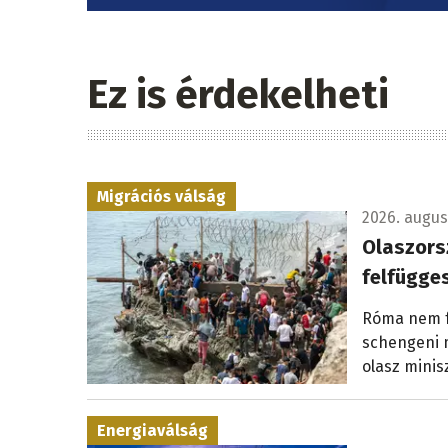
Ez is érdekelheti
Migrációs válság
2026. augusz
Olaszors
felfügge
Róma nem fo
schengeni 
olasz minis
Energiaválság