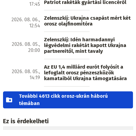
Patriot rakéták gyártási licencéről
17:45
Zelenszkij: Ukrajna csapást mért két
2026. 08. 06.,
orosz olajfinomítóra
12:54
Zelenszkij: Idén harmadannyi
2026. 08. 05.,
légvédelmi rakétát kapott Ukrajna
20:00
partnereitől, mint tavaly
Az EU 1,4 milliárd eurót folyósít a
2026. 08. 05.,
lefoglalt orosz pénzeszközök
14:19
kamataiból Ukrajna támogatására
További 4613 cikk orosz-ukrán háború
témában
Ez is érdekelheti