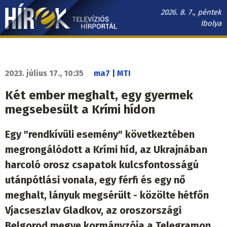
Ugrás
2026. 8. 7., péntek
a
Ibolya
tartalomra
Hírek.sk
fő
navigáció
2023. július 17., 10:35
ma7 | MTI
Két ember meghalt, egy gyermek
megsebesült a Krími hídon
Egy "rendkívüli esemény" következtében
megrongálódott a Krími híd, az Ukrajnában
harcoló orosz csapatok kulcsfontosságú
utánpótlási vonala, egy férfi és egy nő
meghalt, lányuk megsérült - közölte hétfőn
Vjacseszlav Gladkov, az oroszországi
Belgorod megye kormányzója a Telegramon.