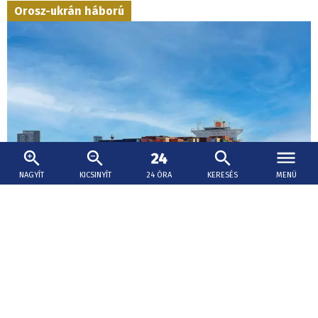
Orosz-ukrán háború
NAGYÍT
KICSINYÍT
24 ÓRA
KERESÉS
MENÜ
2026. augusztus 6., 19:46
Svédország átadja Ukrajnának a lefoglalt
orosz árnyékflotta egyik hajóját
Andrij Szibiha ukrán külügyminiszter az X közösségi
oldalon közzétett bejegyzésében úgy fogalmazott: az