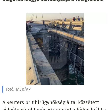
Fotó:
TASR/AP
A Reuters brit hírügynökség által közzétett
videófelvétel tanúsága szerint a hídon leállt a