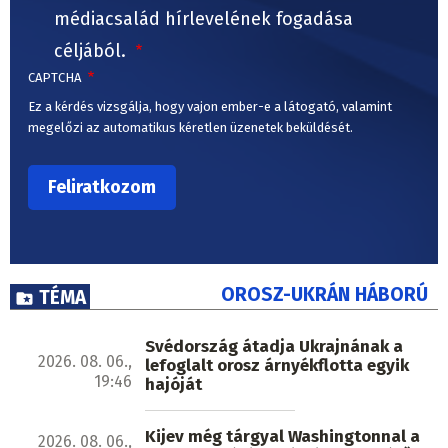
médiacsalád hírlevelének fogadása
céljából.
CAPTCHA
Ez a kérdés vizsgálja, hogy vajon ember-e a látogató, valamint
megelőzi az automatikus kéretlen üzenetek beküldését.
OROSZ-UKRÁN HÁBORÚ
TÉMA
Svédország átadja Ukrajnának a
2026. 08. 06.,
lefoglalt orosz árnyékflotta egyik
19:46
hajóját
Kijev még tárgyal Washingtonnal a
2026. 08. 06.,