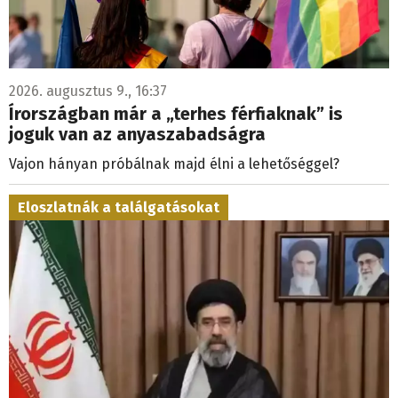
2026. augusztus 9., 16:37
Írországban már a „terhes férfiaknak” is
joguk van az anyaszabadságra
Vajon hányan próbálnak majd élni a lehetőséggel?
Eloszlatnák a találgatásokat