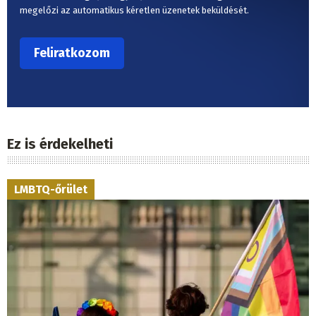
megelőzi az automatikus kéretlen üzenetek beküldését.
Ez is érdekelheti
LMBTQ-őrület