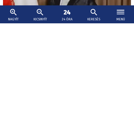
NAGYÍT
KICSINYÍT
24 ÓRA
KERESÉS
MENÜ
2026. augusztus 9., 15:15
Váratlan bejelentést tettek Irán új vezetőjéről
Modzstaba Hámenei iráni legfelsőbb vezető márciusi
kinevezése óta nem jelent meg a nyilvánosság előtt.
Orosz-ukrán háború