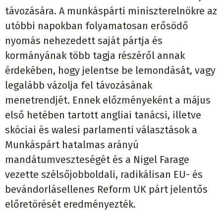
távozására. A munkáspárti miniszterelnökre az
utóbbi napokban folyamatosan erősödő
nyomás nehezedett saját pártja és
kormányának több tagja részéről annak
érdekében, hogy jelentse be lemondását, vagy
legalább vázolja fel távozásának
menetrendjét. Ennek előzményeként a május
első hetében tartott angliai tanácsi, illetve
skóciai és walesi parlamenti választások a
Munkáspárt hatalmas arányú
mandátumveszteségét és a Nigel Farage
vezette szélsőjobboldali, radikálisan EU- és
bevándorlásellenes Reform UK párt jelentős
előretörését eredményezték.