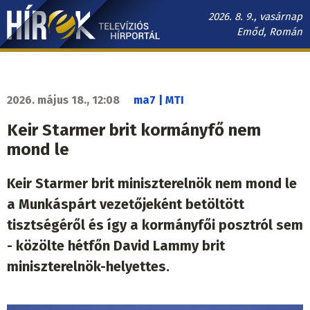
Ugrás
2026. 8. 9., vasárnap
a
Emőd, Román
tartalomra
Hírek.sk
fő
navigáció
2026. május 18., 12:08
ma7 | MTI
Keir Starmer brit kormányfő nem
mond le
Keir Starmer brit miniszterelnök nem mond le
a Munkáspárt vezetőjeként betöltött
tisztségéről és így a kormányfői posztról sem
- közölte hétfőn David Lammy brit
miniszterelnök-helyettes.