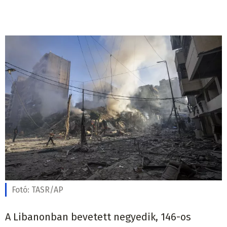
Fotó:
TASR/AP
A Libanonban bevetett negyedik, 146-os