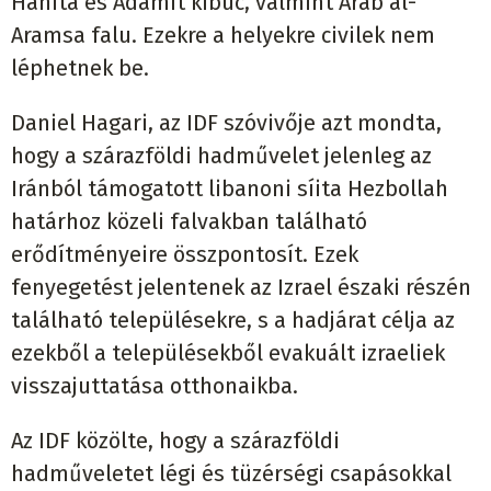
Hanita és Adamit kibuc, valmint Arab al-
Aramsa falu. Ezekre a helyekre civilek nem
léphetnek be.
Daniel Hagari, az IDF szóvivője azt mondta,
hogy a szárazföldi hadművelet jelenleg az
Iránból támogatott libanoni síita Hezbollah
határhoz közeli falvakban található
erődítményeire összpontosít. Ezek
fenyegetést jelentenek az Izrael északi részén
található településekre, s a hadjárat célja az
ezekből a településekből evakuált izraeliek
visszajuttatása otthonaikba.
Az IDF közölte, hogy a szárazföldi
hadműveletet légi és tüzérségi csapásokkal