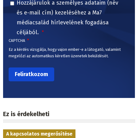
Hozzájárulok a személyes adataim (név
és e-mail cím) kezeléséhez a Ma7
médiacsalád hírlevelének fogadása
céljából.
CAPTCHA
Ez a kérdés vizsgálja, hogy vajon ember-e a látogató, valamint
megelőzi az automatikus kéretlen üzenetek beküldését.
Ez is érdekelheti
A kapcsolatos megerősítése