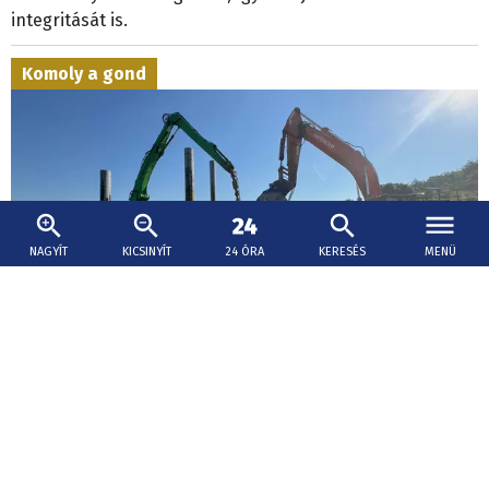
integritását is.
Komoly a gond
NAGYÍT
KICSINYÍT
24 ÓRA
KERESÉS
MENÜ
2026. augusztus 8., 17:37
Uszályokat süllyesztettek el Romániában az
atomerőmű üzemben tartása érdekében
A Duna vízhozama szerdán süllyedt a négy évtizede