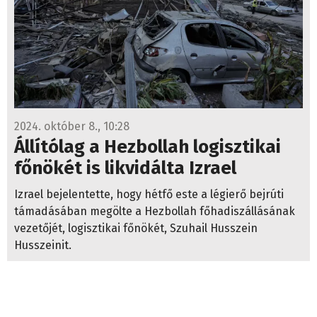
2024. október 8., 10:28
Állítólag a Hezbollah logisztikai
főnökét is likvidálta Izrael
Izrael bejelentette, hogy hétfő este a légierő bejrúti
támadásában megölte a Hezbollah főhadiszállásának
vezetőjét, logisztikai főnökét, Szuhail Husszein
Husszeinit.