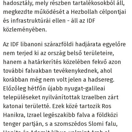
hadosztály, mely részben tartalékosokból áll,
megkezdte működését a Hezbollah célpontjai
és infrastruktúrái ellen - áll az IDF
közleményében.
Az IDF libanoni szárazföldi hadjárata egyelőre
nem terjed ki az ország belső területeire,
hanem a határkerítés közelében fekvő azon
további falvakban tevékenykednek, ahol
korábban még nem volt jelen a hadsereg.
Előzőleg hétfőn újabb nyugat-galileai
településeket nyilvánítottak Izraelben zárt
katonai területté. Ezek közé tartozik Ros
Hanikra, Izrael legészakibb falva a földközi
tenger partján, s a szomszédos Slomi falu,