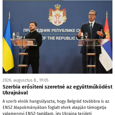
2026. augusztus 8., 19:05
Szerbia erősíteni szeretné az együttműködést
Ukrajnával
A szerb elnök hangsúlyozta, hogy Belgrád továbbra is az
ENSZ Alapokmányában foglalt elvek alapján támogatja
valamennyi ENSZ-tagállam, így Ukrajna területi