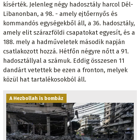
kísérték. Jelenleg négy hadosztály harcol Dél-
Libanonban, a 98. - amely ejtőernyős és
kommandós egységekből áll, a 36. hadosztály,
amely elit szárazföldi csapatokat egyesít, és a
188. mely a hadműveletek második napján
csatlakozott hozzá. Hétfőn négyre nőtt a 91.
hadosztállyal a számuk. Eddig összesen 11
dandárt vetettek be ezen a fronton, melyek
közül hat tartalékosokból áll.
A Hezbollah is bombáz