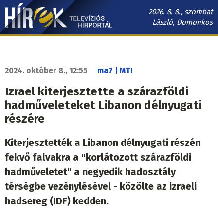
Ugrás
2026. 8. 8., szombat
a
László, Domonkos
tartalomra
Hírek.sk
fő
navigáció
2024. október 8., 12:55
ma7 | MTI
Izrael kiterjesztette a szárazföldi
hadműveleteket Libanon délnyugati
részére
Kiterjesztették a Libanon délnyugati részén
fekvő falvakra a "korlátozott szárazföldi
hadműveletet" a negyedik hadosztály
térségbe vezénylésével - közölte az izraeli
hadsereg (IDF) kedden.