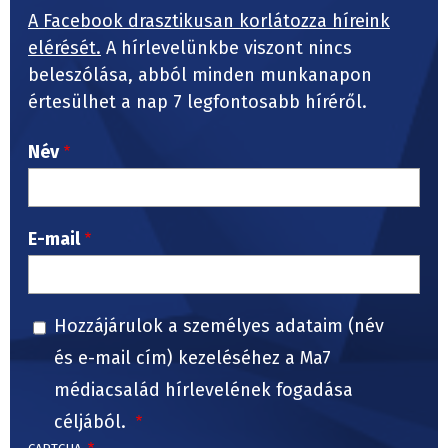
A Facebook drasztikusan korlátozza híreink
elérését.
A hírlevelünkbe viszont nincs
beleszólása, abból minden munkanapon
értesülhet a nap 7 legfontosabb híréről.
Név
E-mail
Hozzájárulok a személyes adataim (név
és e-mail cím) kezeléséhez a Ma7
médiacsalád hírlevelének fogadása
céljából.