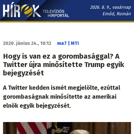
Ugrás
2026. 8. 9., vasárnap
a
Emőd, Román
tartalomra
Hírek.sk
fő
navigáció
2020. június 24., 10:12
ma7 | MTI
Hogy is van ez a gorombasággal? A
Twitter újra minősítette Trump egyik
bejegyzését
A Twitter kedden ismét megjelölte, ezúttal
gorombaságnak minősítette az amerikai
elnök egyik bejegyzését.