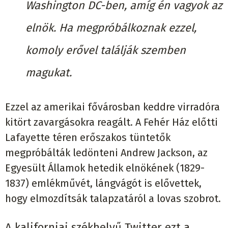
Washington DC-ben, amíg én vagyok az
elnök. Ha megpróbálkoznak ezzel,
komoly erővel találják szemben
magukat.
Ezzel az amerikai fővárosban keddre virradóra
kitört zavargásokra reagált. A Fehér Ház előtti
Lafayette téren erőszakos tüntetők
megpróbálták ledönteni Andrew Jackson, az
Egyesült Államok hetedik elnökének (1829-
1837) emlékművét, lángvágót is elővettek,
hogy elmozdítsák talapzatáról a lovas szobrot.
A kaliforniai székhelyű Twitter ezt a