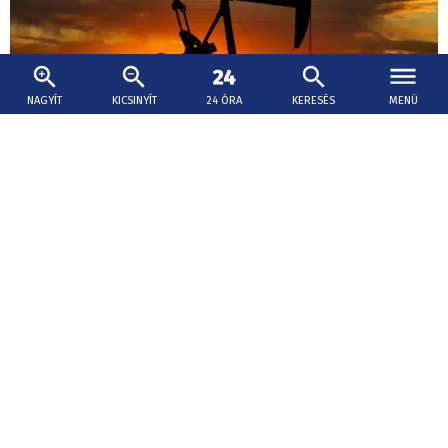
NAGYÍT
KICSINYÍT
24 ÓRA
KERESÉS
MENÜ
2026. augusztus 9., 12:12
Egy Trumphoz köthető cég olajfúrásokat
tervez Grönlandon - engedélye még nincs
Miközben az Egyesült Államok elnöke megújította
fenyegetéseit, hogy átveszi az irányítást a hatalmas
sarkvidéki terület felett, a cég az elmúlt napokban
fúróberendezéseket szállított Grönland keleti partjára.
Honnan érkezett?