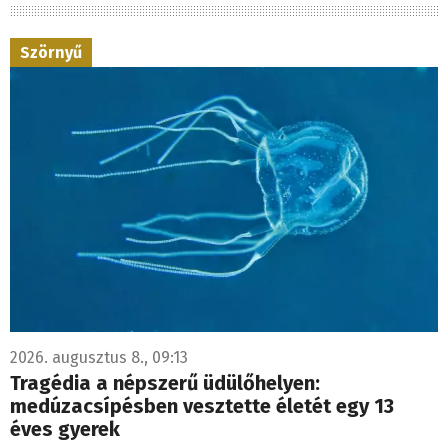
Szörnyű
2026. augusztus 8., 09:13
Tragédia a népszerű üdülőhelyen:
medúzacsípésben vesztette életét egy 13
éves gyerek