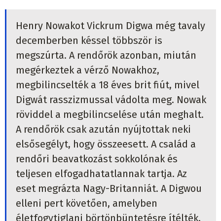
Henry Nowakot Vickrum Digwa még tavaly
decemberben késsel többször is
megszúrta. A rendőrök azonban, miután
megérkeztek a vérző Nowakhoz,
megbilincselték a 18 éves brit fiút, mivel
Digwát rasszizmussal vádolta meg. Nowak
röviddel a megbilincselése után meghalt.
A rendőrök csak azután nyújtottak neki
elsősegélyt, hogy összeesett. A család a
rendőri beavatkozást sokkolónak és
teljesen elfogadhatatlannak tartja. Az
eset megrázta Nagy-Britanniát. A Digwou
elleni pert követően, amelyben
életfogytiglani börtönbüntetésre ítélték,