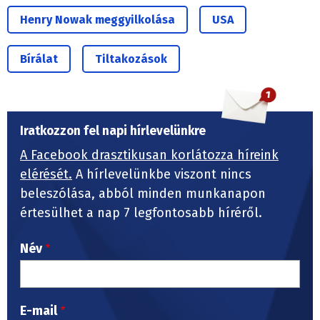
Henry Nowak meggyilkolása
USA
Bírálat
Tiltakozások
Iratkozzon fel napi hírlevelünkre
A Facebook drasztikusan korlátozza híreink
elérését.
A hírlevelünkbe viszont nincs
beleszólása, abból minden munkanapon
értesülhet a nap 7 legfontosabb híréről.
Név
E-mail