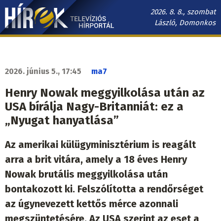
Ugrás
2026. 8. 8., szombat
a
László, Domonkos
tartalomra
Hírek.sk
fő
navigáció
2026. június 5., 17:45
ma7
Henry Nowak meggyilkolása után az
USA bírálja Nagy-Britanniát: ez a
„Nyugat hanyatlása”
Az amerikai külügyminisztérium is reagált
arra a brit vitára, amely a 18 éves Henry
Nowak brutális meggyilkolása után
bontakozott ki. Felszólította a rendőrséget
az úgynevezett kettős mérce azonnali
megszüntetésére. Az USA szerint az eset a