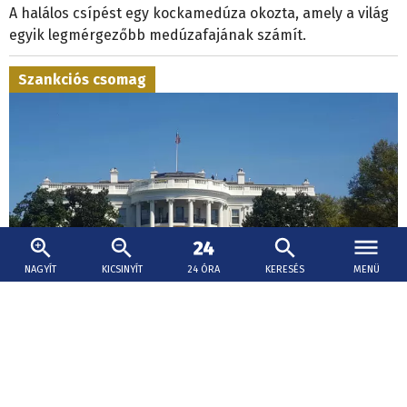
A halálos csípést egy kockamedúza okozta, amely a világ
egyik legmérgezőbb medúzafajának számít.
Szankciós csomag
NAGYÍT
KICSINYÍT
24 ÓRA
KERESÉS
MENÜ
2026. augusztus 8., 08:49
Az amerikai szenátus elfogadta pénteken az
Oroszország elleni szankciós csomagot