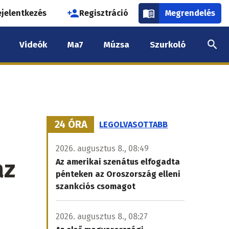
használói
ejelentkezés
Regisztráció
Megrendelés
k
Videók
Ma7
Múzsa
Szurkoló
nüje
24 ÓRA
LEGOLVASOTTABB
2026. augusztus 8., 08:49
az
Az amerikai szenátus elfogadta
pénteken az Oroszország elleni
szankciós csomagot
2026. augusztus 8., 08:27