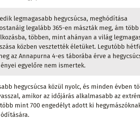
izedik legmagasabb hegycsúcsa, meghódítása
 mostanáig legalább 365-en mászták meg, ám több
alkozásba, többen, mint ahányan a világ legmag
zása közben vesztették életüket. Legutóbb hétf
meg az Annapurna 4-es táborába érve a hegycsúc
ényei egyelőre nem ismertek.
asabb hegycsúcsa közül nyolc, és minden évben t
asszal, amikor az időjárás alkalmasabb az extré
n több mint 700 engedélyt adott ki hegymászókna
ódítására.