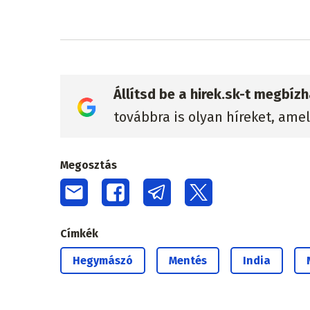
Állítsd be a hirek.sk-t megbí
továbbra is olyan híreket, ame
Megosztás
Címkék
Hegymászó
Mentés
India