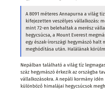
A 8091 méteres Annapurna a világ t
kifejezetten veszélyes vállalkozás:
mint 72-en belehaltak a merész váll
hegycsúcsa, a Mount Everest megmás
egy észak-írországi hegymászó halt 
meghódítása után. Halálának körülm
Nepálban található a világ tíz legmag
száz hegymászó érkezik az országba tav
vállalkozásokra. A nepáli kormány idé
különböző himalájai hegycsúcsok megh