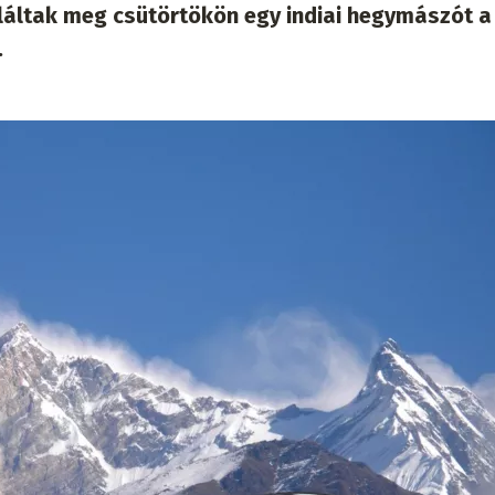
láltak meg csütörtökön egy indiai hegymászót a
.