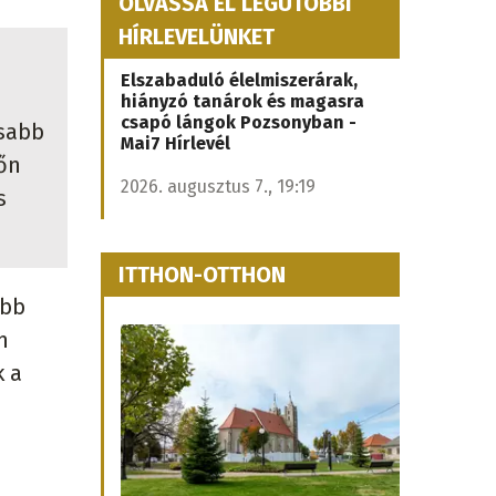
OLVASSA EL LEGUTÓBBI
HÍRLEVELÜNKET
Elszabaduló élelmiszerárak,
hiányzó tanárok és magasra
csapó lángok Pozsonyban -
asabb
Mai7 Hírlevél
őn
2026. augusztus 7., 19:19
s
ITTHON-OTTHON
öbb
m
k a