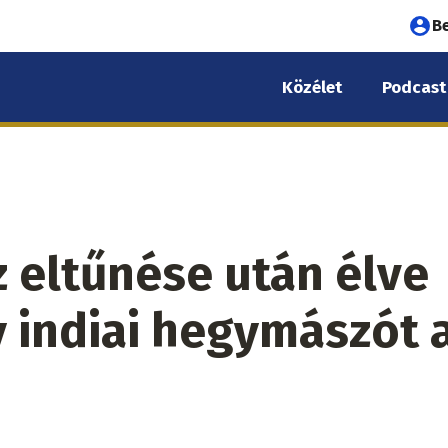
Fel
B
fió
Közélet
Podcast
me
 eltűnése után élve
y indiai hegymászót 