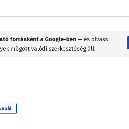
zható forrásként a Google-ben —
és olvass
lyek mögött valódi szerkesztőség áll.
Nepál