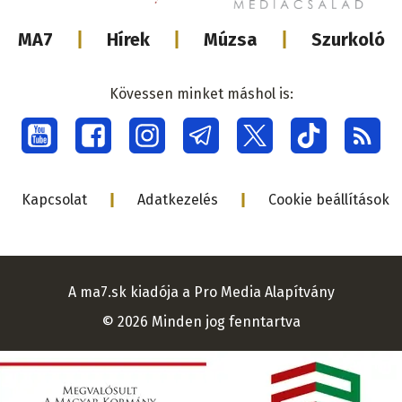
Lábléc
MA7
Hírek
Múzsa
Szurkoló
médiacsalá
Kövessen minket máshol is:
Social
menu
Lábléc
Kapcsolat
Adatkezelés
Cookie beállítások
A ma7.sk kiadója a Pro Media Alapítvány
© 2026 Minden jog fenntartva