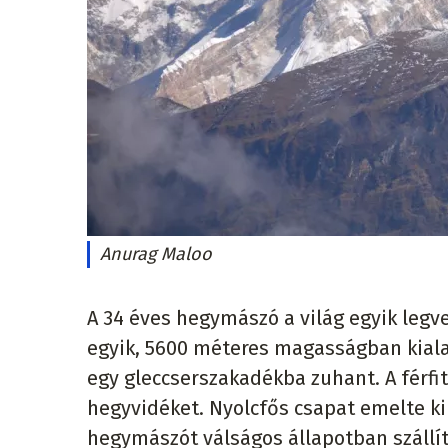
Anurag Maloo
A 34 éves hegymászó a világ egyik leg
egyik, 5600 méteres magasságban kialak
egy gleccserszakadékba zuhant. A férfi
hegyvidéket. Nyolcfős csapat emelte ki
hegymászót válságos állapotban szállít