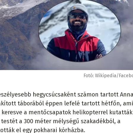
Fotó:
Wikipedia/Face
veszélyesebb hegycsúcsaként számon tartott Ann
ított táborából éppen lefelé tartott hétfőn, am
t keresve a mentőcsapatok helikopterrel kutatták
 testét a 300 méter mélységű szakadékból, a
ották el egy pokharai kórházba.