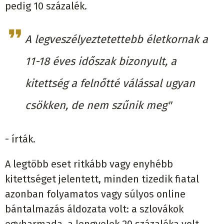
pedig 10 százalék.
A legveszélyeztetettebb életkornak a
11-18 éves időszak bizonyult, a
kitettség a felnőtté válással ugyan
csökken, de nem szűnik meg"
- írták.
A legtöbb eset ritkább vagy enyhébb
kitettséget jelentett, minden tizedik fiatal
azonban folyamatos vagy súlyos online
bántalmazás áldozata volt: a szlovákok
egyharmada, a lengyelek 20 százaléka volt