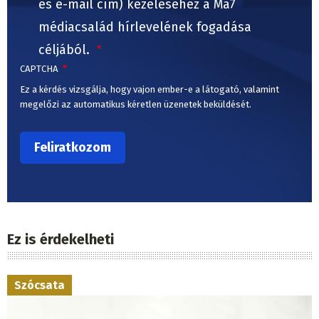
és e-mail cím) kezeléséhez a Ma7
médiacsalád hírlevelének fogadása
céljából.
CAPTCHA
Ez a kérdés vizsgálja, hogy vajon ember-e a látogató, valamint
megelőzi az automatikus kéretlen üzenetek beküldését.
Ez is érdekelheti
Szócsata