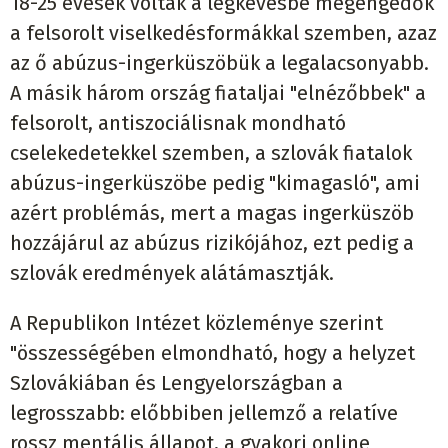
18-25 évesek voltak a legkevésbé megengedők
a felsorolt viselkedésformákkal szemben, azaz
az ő abúzus-ingerküszöbük a legalacsonyabb.
A másik három ország fiataljai "elnézőbbek" a
felsorolt, antiszociálisnak mondható
cselekedetekkel szemben, a szlovák fiatalok
abúzus-ingerküszöbe pedig "kimagasló", ami
azért problémás, mert a magas ingerküszöb
hozzájárul az abúzus rizikójához, ezt pedig a
szlovák eredmények alátámasztják.
A Republikon Intézet közleménye szerint
"összességében elmondható, hogy a helyzet
Szlovákiában és Lengyelországban a
legrosszabb: előbbiben jellemző a relatíve
rossz mentális állapot, a gyakori online