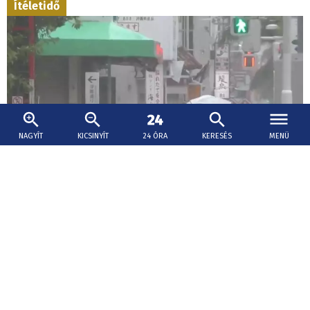
Ítéletidő
NAGYÍT
KICSINYÍT
24 ÓRA
KERESÉS
MENÜ
2026. augusztus 8., 11:50
Elérte Japán déli részét a Delfin tájfun, Kína
keleti partvidéke felé tart
A vihar Kína keleti partvidéke felé halad, ahol várhatóan
vasárnap késő este vagy hétfő hajnalban ér partot.