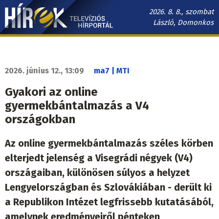
Ugrás
2026. 8. 8., szombat
a
László, Domonkos
tartalomra
Hírek.sk
fő
navigáció
2026. június 12., 13:09
ma7 | MTI
Gyakori az online
gyermekbántalmazás a V4
országokban
Az online gyermekbántalmazás széles körben
elterjedt jelenség a Visegrádi négyek (V4)
országaiban, különösen súlyos a helyzet
Lengyelországban és Szlovákiában - derült ki
a Republikon Intézet legfrissebb kutatásából,
amelynek eredményeiről pénteken