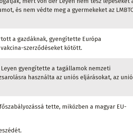
gatják, mert von der Leyen nem tesz lépéseket 
tumot, és nem védte meg a gyermekeket az LMBT
rtott a gazdáknak, gyengítette Európa
vakcina-szerződéseket kötött.
r Leyen gyengítette a tagállamok nemzeti
 zsarolásra használta az uniós eljárásokat, az unió
 főszabályozássá tette, miközben a magyar EU-
eszédét.