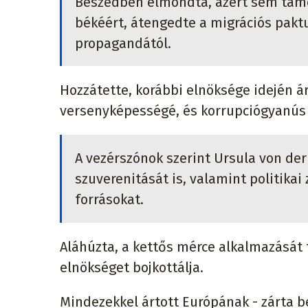
Beszédben elmondta, azért sem támo
békéért, átengedte a migrációs pak
propagandától.
Hozzátette, korábbi elnöksége idején á
versenyképességé, és korrupciógyanús 
A vezérszónok szerint Ursula von de
szuverenitását is, valamint politikai
forrásokat.
Aláhúzta, a kettős mérce alkalmazását
elnökséget bojkottálja.
Mindezekkel ártott Európának - zárta b