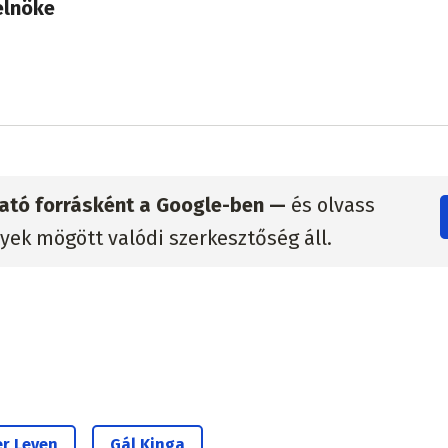
elnöke
zható forrásként a Google-ben —
és olvass
lyek mögött valódi szerkesztőség áll.
er Leyen
Gál Kinga