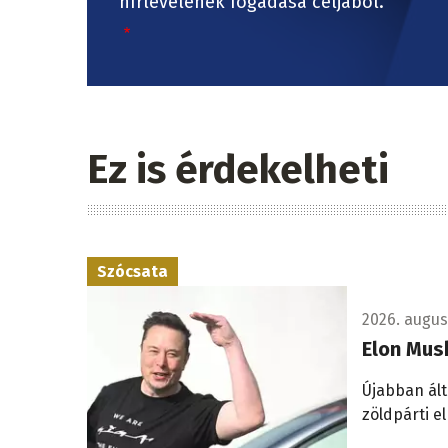
hírlevelének fogadása céljából.
Ez is érdekelheti
Szócsata
2026. augusz
Elon Musk
Újabban ált
zöldpárti e