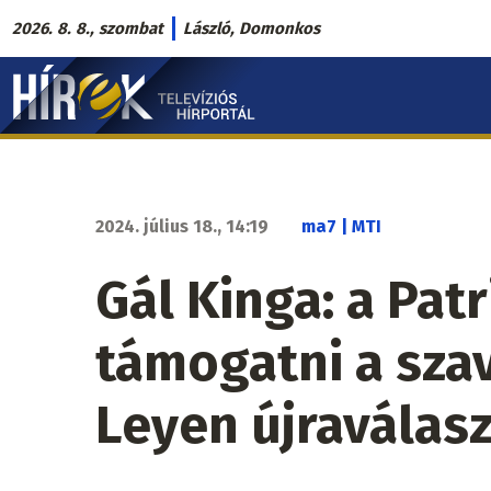
Ugrás
2026. 8. 8., szombat
László, Domonkos
a
Hírek.sk
tartalomra
fő
navigáció
2024. július 18., 14:19
ma7 | MTI
Gál Kinga: a Pat
támogatni a sza
Leyen újraválas