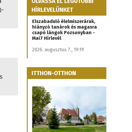
a
OLVASSA EL LEGUTÓBBI
Q-
HÍRLEVELÜNKET
Elszabaduló élelmiszerárak,
hiányzó tanárok és magasra
csapó lángok Pozsonyban -
Mai7 Hírlevél
2026. augusztus 7., 19:19
ITTHON-OTTHON
s