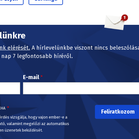
elünkre
nk elérését.
A hírlevelünkbe viszont nincs beleszólás
nap 7 legfontosabb híréről.
E-mail
CHA
érdés vizsgálja, hogy vajon ember-e a
ató, valamint megelőzi az automatikus
en üzenetek beküldését.