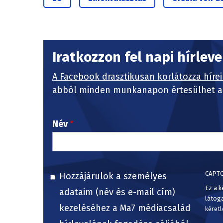
Iratkozzon fel napi hírlev
A Facebook drasztikusan korlátozza hírei
abból minden munkanapon értesülhet a 
Név
CAPT
Hozzájárulok a személyes
Ez a k
adataim (név és e-mail cím)
látog
kezeléséhez a Ma7 médiacsalád
kéretl