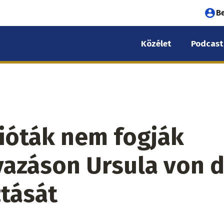
Fel
B
fió
Közélet
Podcast
me
rióták nem fogják
vazáson Ursula von 
ztását