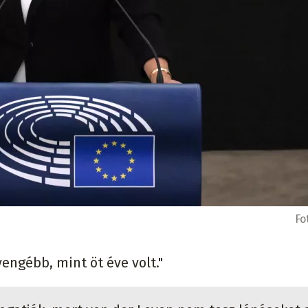
Fo
yengébb, mint öt éve volt."