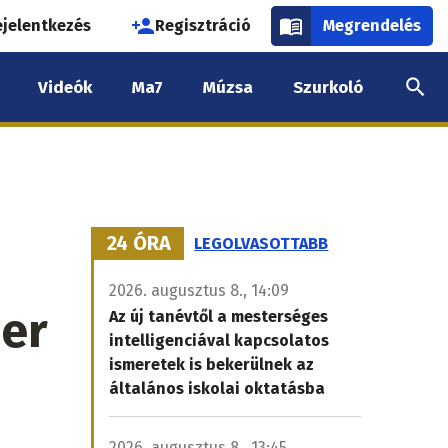
használói
ejelentkezés
Regisztráció
Megrendelés
k
Videók
Ma7
Múzsa
Szurkoló
nüje
24 ÓRA
LEGOLVASOTTABB
2026. augusztus 8., 14:09
der
Az új tanévtől a mesterséges
intelligenciával kapcsolatos
ismeretek is bekerülnek az
általános iskolai oktatásba
2026. augusztus 8., 13:45