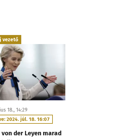
j vezető
ius 18., 14:29
ve: 2024. júl. 18. 16:07
 von der Leyen marad