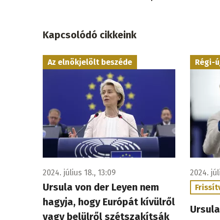
Kapcsolódó cikkeink
Az elnökjelölt beszéde
Régi-ú
2024. július 18., 13:09
2024. júl
Ursula von der Leyen nem
Frissít
hagyja, hogy Európát kívülről
Ursula
vagy belülről szétszakítsák