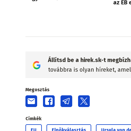
az EB 
Állítsd be a hirek.sk-t megbí
továbbra is olyan híreket, ame
Megosztás
Címkék
EU
Elnökválasztás
Ursula von d