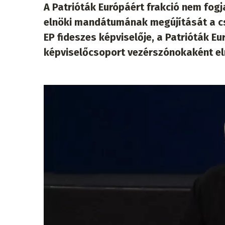
A Patrióták Európáért frakció nem fogj
elnöki mandátumának megújítását a cs
EP fideszes képviselője, a Patrióták E
képviselőcsoport vezérszónokaként el