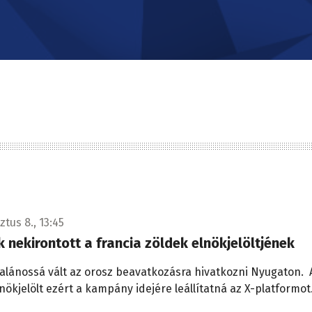
tus 8., 13:45
 nekirontott a francia zöldek elnökjelöltjének
alánossá vált az orosz beavatkozásra hivatkozni Nyugaton. A
lnökjelölt ezért a kampány idejére leállítatná az X-platformot