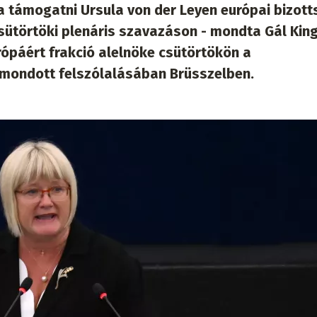
a támogatni Ursula von der Leyen európai bizott
ütörtöki plenáris szavazáson - mondta Gál King
urópáért frakció alelnöke csütörtökön a
mondott felszólalásában Brüsszelben.