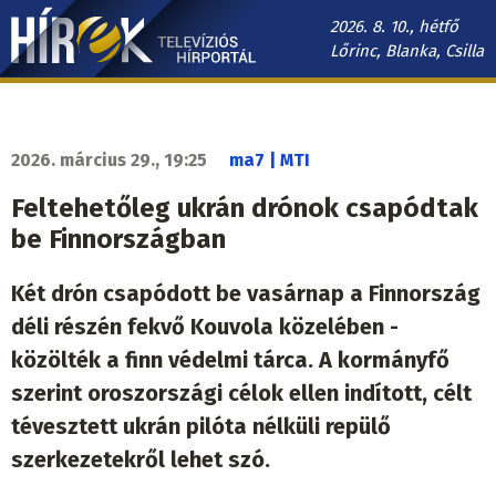
Ugrás
2026. 8. 10., hétfő
a
Lőrinc, Blanka, Csilla
tartalomra
Hírek.sk
fő
navigáció
2026. március 29., 19:25
ma7 | MTI
Feltehetőleg ukrán drónok csapódtak
be Finnországban
Két drón csapódott be vasárnap a Finnország
déli részén fekvő Kouvola közelében -
közölték a finn védelmi tárca. A kormányfő
szerint oroszországi célok ellen indított, célt
tévesztett ukrán pilóta nélküli repülő
szerkezetekről lehet szó.