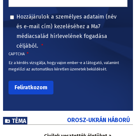
Hozzájárulok a személyes adataim (név
és e-mail cím) kezeléséhez a Ma7
médiacsalád hírlevelének fogadása
céljából.
CAPTCHA
Ez a kérdés vizsgálja, hogy vajon ember-e a látogató, valamint
megelőzi az automatikus kéretlen üzenetek beküldését.
OROSZ-UKRÁN HÁBORÚ
TÉMA
Civilek vesztették életüket a