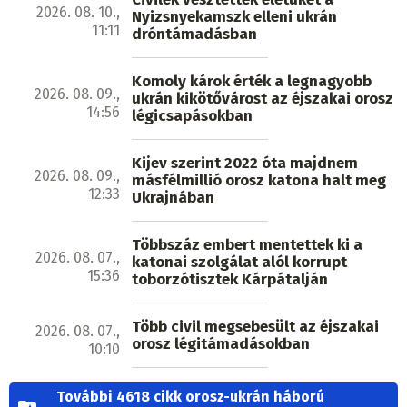
2026. 08. 10.,
Nyizsnyekamszk elleni ukrán
11:11
dróntámadásban
Komoly károk érték a legnagyobb
2026. 08. 09.,
ukrán kikötővárost az éjszakai orosz
14:56
légicsapásokban
Kijev szerint 2022 óta majdnem
2026. 08. 09.,
másfélmillió orosz katona halt meg
12:33
Ukrajnában
Többszáz embert mentettek ki a
2026. 08. 07.,
katonai szolgálat alól korrupt
15:36
toborzótisztek Kárpátalján
Több civil megsebesült az éjszakai
2026. 08. 07.,
orosz légitámadásokban
10:10
További 4618 cikk orosz-ukrán háború