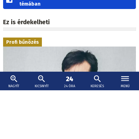
témában
Ez is érdekelheti
Profi bűnözés
NAGYÍT
KICSINYÍT
24 ÓRA
KERESÉS
MENÜ