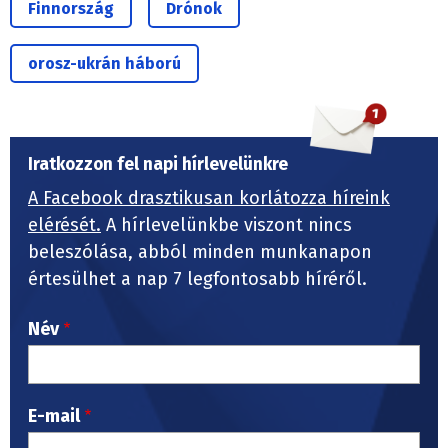
Finnország
Drónok
orosz-ukrán háború
Iratkozzon fel napi hírlevelünkre
A Facebook drasztikusan korlátozza híreink
elérését.
A hírlevelünkbe viszont nincs
beleszólása, abból minden munkanapon
értesülhet a nap 7 legfontosabb híréről.
Név
E-mail