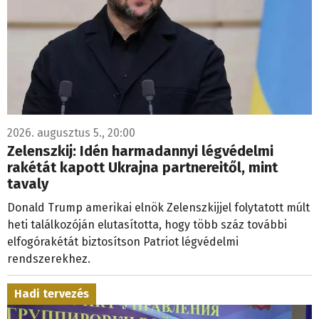
2026. augusztus 5., 20:00
Zelenszkij: Idén harmadannyi légvédelmi
rakétát kapott Ukrajna partnereitől, mint
tavaly
Donald Trump amerikai elnök Zelenszkijjel folytatott múlt
heti találkozóján elutasította, hogy több száz további
elfogórakétát biztosítson Patriot légvédelmi
rendszerekhez.
Hadi tervezés