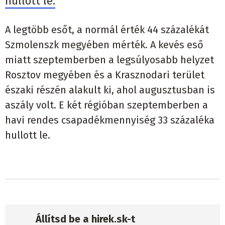
hullott le.
A legtöbb esőt, a normál érték 44 százalékát
Szmolenszk megyében mérték. A kevés eső
miatt szeptemberben a legsúlyosabb helyzet
Rosztov megyében és a Krasznodari terület
északi részén alakult ki, ahol augusztusban is
aszály volt. E két régióban szeptemberben a
havi rendes csapadékmennyiség 33 százaléka
hullott le.
Állítsd be a hirek.sk-t