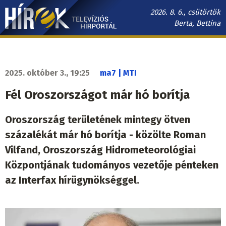
Ugrás
2026. 8. 6., csütörtök
a
Berta, Bettina
tartalomra
Hírek.sk
fő
navigáció
2025. október 3., 19:25
ma7 | MTI
Fél Oroszországot már hó borítja
Oroszország területének mintegy ötven
százalékát már hó borítja - közölte Roman
Vilfand, Oroszország Hidrometeorológiai
Központjának tudományos vezetője pénteken
az Interfax hírügynökséggel.