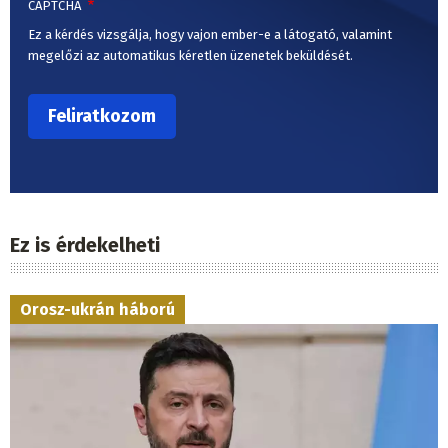
CAPTCHA
Ez a kérdés vizsgálja, hogy vajon ember-e a látogató, valamint
megelőzi az automatikus kéretlen üzenetek beküldését.
Ez is érdekelheti
Orosz-ukrán háború