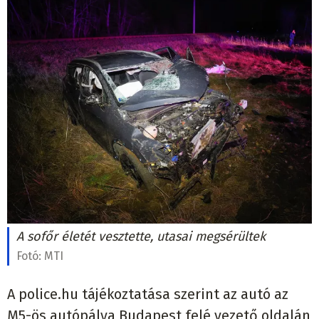
A sofőr életét vesztette, utasai megsérültek
Fotó:
MTI
A police.hu tájékoztatása szerint az autó az
M5-ös autópálya Budapest felé vezető oldalán