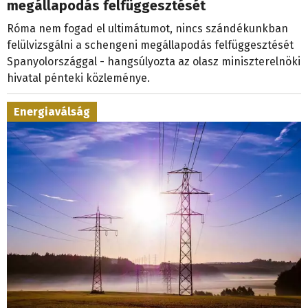
megállapodás felfüggesztését
Róma nem fogad el ultimátumot, nincs szándékunkban
felülvizsgálni a schengeni megállapodás felfüggesztését
Spanyolországgal - hangsúlyozta az olasz miniszterelnöki
hivatal pénteki közleménye.
Energiaválság