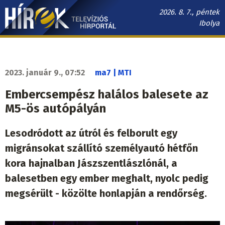
Ugrás
2026. 8. 7., péntek
a
Ibolya
tartalomra
Hírek.sk
fő
navigáció
2023. január 9., 07:52
ma7 | MTI
Embercsempész halálos balesete az
M5-ös autópályán
Lesodródott az útról és felborult egy
migránsokat szállító személyautó hétfőn
kora hajnalban Jászszentlászlónál, a
balesetben egy ember meghalt, nyolc pedig
megsérült - közölte honlapján a rendőrség.