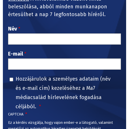
beleszólása, abból minden munkanapon
értesülhet a nap 7 legfontosabb híréről.
Név
E-mail
Hozzájárulok a személyes adataim (név
és e-mail cím) kezeléséhez a Ma7
médiacsalád hírlevelének fogadása
céljából.
CAPTCHA
Ez a kérdés vizsgálja, hogy vajon ember-e a látogató, valamint
megelőzi az automatikus kéretlen üzenetek beküldését.