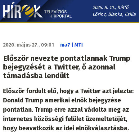
Ugrás
2026. 8. 10., hétfő
a
Lőrinc, Blanka, Csilla
tartalomra
Hírek.sk
fő
navigáció
2020. május 27., 09:01
ma7 | MTI
Először nevezte pontatlannak Trump
bejegyzését a Twitter, ő azonnal
támadásba lendült
Először fordult elő, hogy a Twitter azt jelezte:
Donald Trump amerikai elnök bejegyzése
pontatlan. Trump erre azzal vádolta meg az
internetes közösségi felület üzemeltetőjét,
hogy beavatkozik az idei elnökválasztásba.