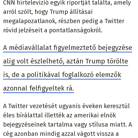
CNN hírtelevízió egyik riportját találta, amely
arról szólt, hogy Trump állításai
megalapozatlanok, részben pedig a Twitter
rövid jelzéseit a pontatlanságokról.
A médiavállalat figyelmeztető bejegyzése
alig volt észlelhető, aztán Trump törölte
is, de a politikával foglalkozó elemzők
azonnal felfigyeltek rá.
A Twitter vezetését ugyanis éveken keresztül
éles bírálattal illették az amerikai elnök
bejegyzéseinek tartalma vagy stílusa miatt. A
cég azonban mindig azzal vágott vissza a