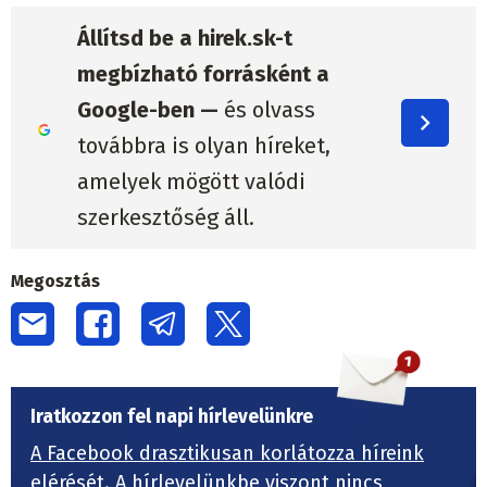
Állítsd be a hirek.sk-t
megbízható forrásként a
Google-ben —
és olvass
továbbra is olyan híreket,
amelyek mögött valódi
szerkesztőség áll.
Megosztás
Iratkozzon fel napi hírlevelünkre
A Facebook drasztikusan korlátozza híreink
elérését.
A hírlevelünkbe viszont nincs