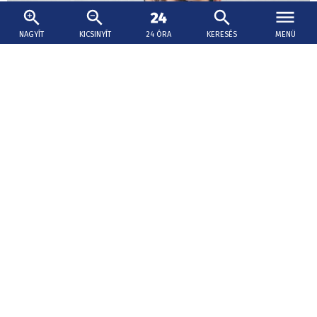
NAGYÍT
KICSINYÍT
24 ÓRA
KERESÉS
MENÜ
2026. augusztus 10., 12:11
Ukrajnából működtetik a legtöbb telefonos
csalást
Egy jelentés szerint az „iparágban” több tízezren
tevékenykednek.
Dróntámadás