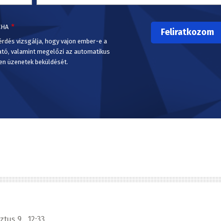
CHA
érdés vizsgálja, hogy vajon ember-e a
ató, valamint megelőzi az automatikus
en üzenetek beküldését.
tus 9., 12:33