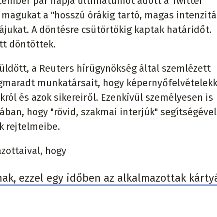
etember pár napja ultimátumot adott a Twitter
k magukat a "hosszú órákig tartó, magas intenzit
ájukat. A döntésre csütörtökig kaptak határidőt.
tt döntöttek.
üldött, a Reuters hírügynökség által szemlézett
gmaradt munkatársait, hogy képernyőfelvételekk
król és azok sikereiről. Ezenkívül személyesen is
jában, hogy "rövid, szakmai interjúk" segítségével
k rejtelmeibe.
zottaival, hogy
anak, ezzel egy időben az alkalmazottak kárty