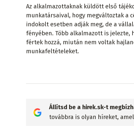
Az alkalmazottaknak küldött első tájék
munkatársaival, hogy megváltoztak a c
indokolt esetben adják meg, de a vállal
fényében. Több alkalmazott is jelezte
fértek hozzá, miután nem voltak hajla
munkafeltételeket.
Állítsd be a hirek.sk-t megbí
továbbra is olyan híreket, ame