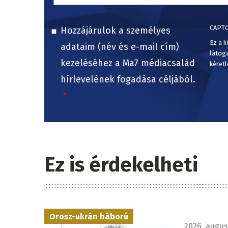
CAPT
Hozzájárulok a személyes
Ez a k
adataim (név és e-mail cím)
látog
kezeléséhez a Ma7 médiacsalád
kéretl
hírlevelének fogadása céljából.
Ez is érdekelheti
Orosz-ukrán háború
2026. augusz