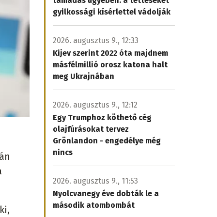
támadás ügyében: a tetteseket
gyilkossági kísérlettel vádolják
2026. augusztus 9., 12:33
Kijev szerint 2022 óta majdnem
másfélmillió orosz katona halt
meg Ukrajnában
2026. augusztus 9., 12:12
Egy Trumphoz köthető cég
olajfúrásokat tervez
Grönlandon - engedélye még
nincs
rán
a
2026. augusztus 9., 11:53
Nyolcvanegy éve dobták le a
második atombombát
ki,