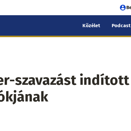
Fel
B
fió
Közélet
Podcast
me
r-szavazást indított
ókjának