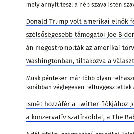
mely annyit tesz: a nép szava Isten sza
Donald Trump volt amerikai elnök fe
szélsőségesebb támogatói Joe Biden 
án megostromolták az amerikai tör
Washingtonban, tiltakozva a válasz
Musk pénteken már több olyan felhaszn
korábban véglegesen felfüggesztettek 
Ismét hozzáfér a Twitter-fiókjához J
a konzervatív szatíraoldal, a The Ba