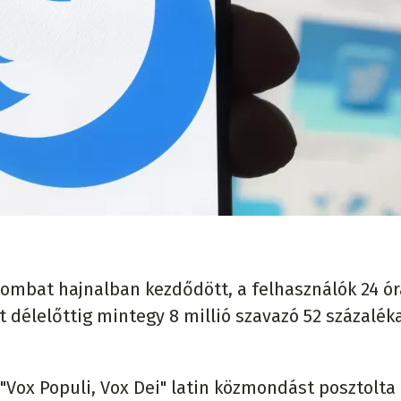
zombat hajnalban kezdődött, a felhasználók 24 ó
 délelőttig mintegy 8 millió szavazó 52 százalék
"Vox Populi, Vox Dei" latin közmondást posztolta 