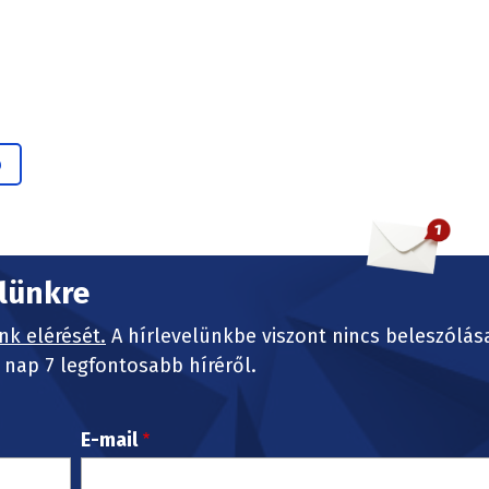
p
elünkre
nk elérését.
A hírlevelünkbe viszont nincs beleszólás
nap 7 legfontosabb híréről.
E-mail