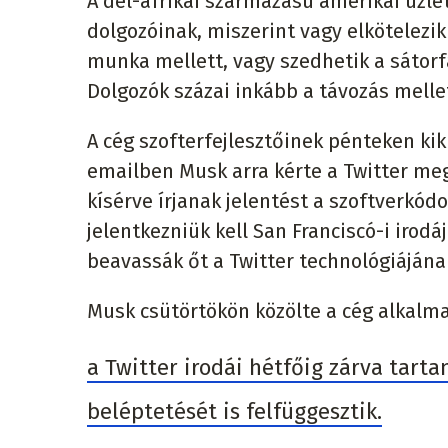
A dél-afrikai származású amerikai üzl
dolgozóinak, miszerint vagy elkötelezi
munka mellett, vagy szedhetik a sátorf
Dolgozók százai inkább a távozás melle
A cég szofterfejlesztőinek pénteken kik
emailben Musk arra kérte a Twitter me
kísérve írjanak jelentést a szoftverkódo
jelentkezniük kell San Franciscó-i irodá
beavassák őt a Twitter technológiájána
Musk csütörtökön közölte a cég alkalma
a Twitter irodái hétfőig zárva tart
beléptetését is felfüggesztik.