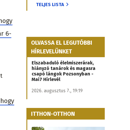
TELJES LISTA
 hogy
r 6-
OLVASSA EL LEGUTÓBBI
HÍRLEVELÜNKET
Elszabaduló élelmiszerárak,
hiányzó tanárok és magasra
csapó lángok Pozsonyban -
t
Mai7 Hírlevél
2026. augusztus 7., 19:19
ahogy
ITTHON-OTTHON