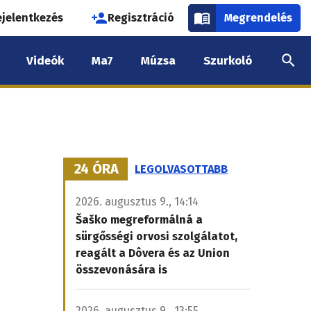
használói
ejelentkezés
Regisztráció
Megrendelés
k
Videók
Ma7
Múzsa
Szurkoló
nüje
24 ÓRA
LEGOLVASOTTABB
2026. augusztus 9., 14:14
Šaško megreformálná a
sürgősségi orvosi szolgálatot,
reagált a Dôvera és az Union
összevonására is
2026. augusztus 9., 13:55