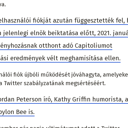
va.
lhasználói fiókját azután függesztették fel,
jelenlegi elnök beiktatása előtt, 2021. januá
vényhozásnak otthont adó Capitoliumot
tási eredmények vélt meghamisítása ellen.
álói fiók újbóli működését jóváhagyta, amelyeke
a Twitter szabályzatának megsértéséért.
ordan Peterson író, Kathy Griffin humorista, 
bylon Bee is.