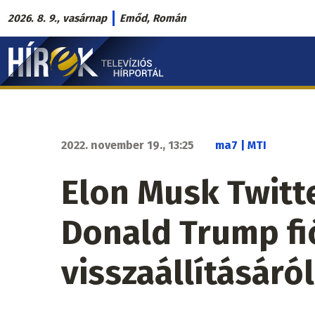
Ugrás
2026. 8. 9., vasárnap
Emőd, Román
a
Hírek.sk
tartalomra
fő
navigáció
2022. november 19., 13:25
ma7 | MTI
Elon Musk Twitte
Donald Trump fi
visszaállításáról