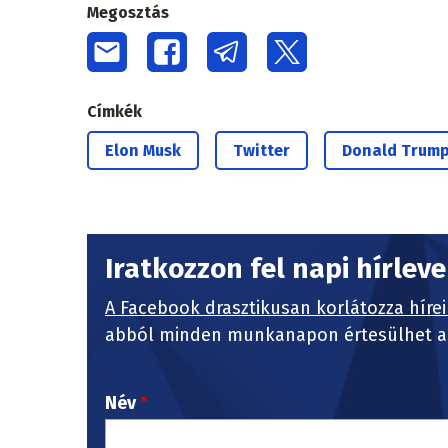
Megosztás
Címkék
Elon Musk
Twitter
Donald Trum
Iratkozzon fel napi hírlev
A Facebook drasztikusan korlátozza hírei
abból minden munkanapon értesülhet a 
Név