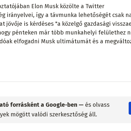
oztatójában Elon Musk közölte a Twitter
ég irányelvei, így a távmunka lehetőségét csak 
at jövője is kérdéses "a közelgő gazdasági vissza
, hogy pénteken már több munkahelyi felülethez 
ndóak elfogadni Musk ultimátumát és a megválto
zható forrásként a Google-ben —
és olvass
lyek mögött valódi szerkesztőség áll.