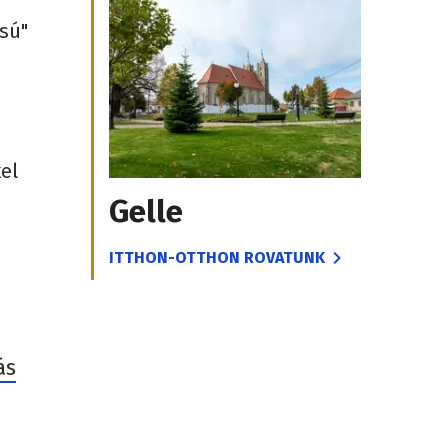
ású"
el
Gelle
ITTHON-OTTHON ROVATUNK
ás