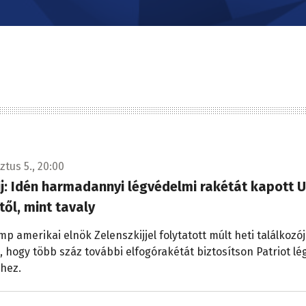
ztus 5., 20:00
j: Idén harmadannyi légvédelmi rakétát kapott 
től, mint tavaly
p amerikai elnök Zelenszkijjel folytatott múlt heti találkozó
a, hogy több száz további elfogórakétát biztosítson Patriot l
hez.