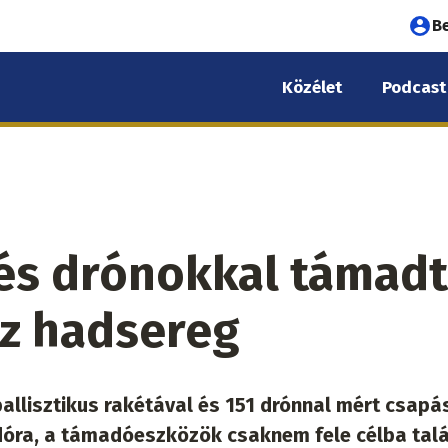
Fel
B
fió
Közélet
Podcast
me
 és drónokkal támad
sz hadsereg
allisztikus rakétával és 151 drónnal mért csapá
adóra, a támadóeszközök csaknem fele célba talál