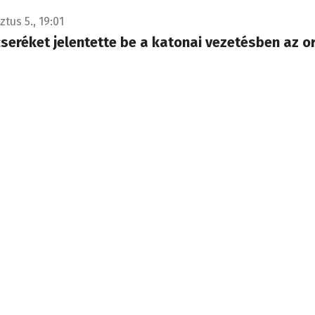
tus 5., 19:01
seréket jelentette be a katonai vezetésben az o
lodcsukot, az Ukrajnában harcoló orosz Központ csapatcsopo
ancsnokát kinevezte a moszkvai védelmi minisztérium összes
szolgálatának vezetőjévé.
tus 5., 17:24
b ellenintézkedéseket léptetett életbe, válaszul
 korlátozásokra
 szerint Peking megtiltotta kínai vállalatoknak több amerik
l az együttműködést, szigorította az Egyesült Államokba irán
rónalkatrész-export engedélyezését.