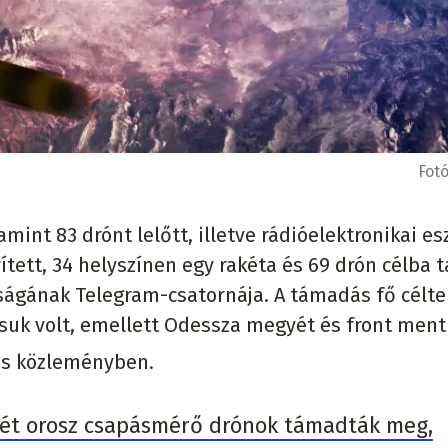
Fot
amint 83 drónt lelőtt, illetve rádióelektronikai e
ített, 34 helyszínen egy rakéta és 69 drón célba ta
ságának Telegram-csatornája. A támadás fő célte
uk volt, emellett Odessza megyét és front ment
los közleményben.
gét orosz csapásmérő drónok támadták meg,