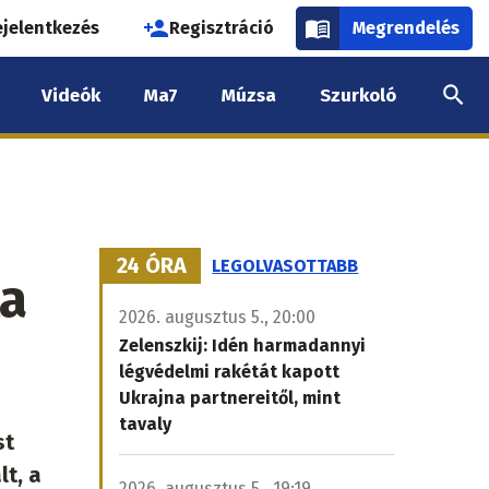
használói
ejelentkezés
Regisztráció
Megrendelés
k
Videók
Ma7
Múzsa
Szurkoló
nüje
24 ÓRA
LEGOLVASOTTABB
ta
2026. augusztus 5., 20:00
Zelenszkij: Idén harmadannyi
légvédelmi rakétát kapott
Ukrajna partnereitől, mint
tavaly
st
t, a
2026. augusztus 5., 19:19