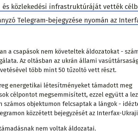
 és közlekedési infrastruktúráját vették célb
ányzó Telegram-bejegyzése nyomán az Interf
ban a csapások nem követeltek áldozatokat - szá
gálata. Az oltásban az ukrán állami vasúttársasá
vetésével több mint 50 tűzoltó vett részt.
reg energetikai létesítményeket támadott meg
ok célpontot megsemmisített, ezzel együtt a le
en számos objektumon felcsaptak a lángok - idézt
egramon közzétett bejegyzését az Interfax-Ukraji
 támadásnak nem voltak áldozatai.