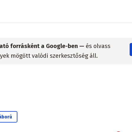
zható forrásként a Google-ben —
és olvass
lyek mögött valódi szerkesztőség áll.
áború