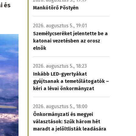
i és
Mankótörő Pöstyén
2026. augusztus 5., 19:01
Személycseréket jelentette be a
katonai vezetésben az orosz
elnök
2026. augusztus 5., 18:23
Inkább LED-gyertyákat
gyújtsanak a temetőlátogatók –
kéri a lévai önkormányzat
2026. augusztus 5., 18:00
Önkormányzati és megyei
választások: Szűk három hét
maradt a jelöltlisták leadására