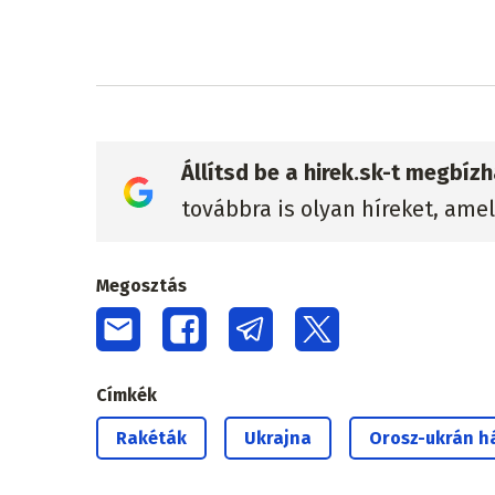
Állítsd be a hirek.sk-t megbí
továbbra is olyan híreket, ame
Megosztás
Címkék
Rakéták
Ukrajna
Orosz-ukrán h