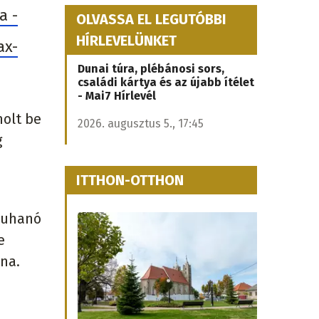
a -
OLVASSA EL LEGUTÓBBI
HÍRLEVELÜNKET
ax-
Dunai túra, plébánosi sors,
családi kártya és az újabb ítélet
- Mai7 Hírlevél
molt be
2026. augusztus 5., 17:45
g
ITTHON-OTTHON
zuhanó
e
na.