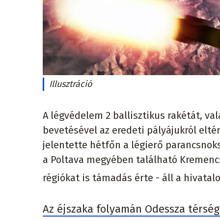
Illusztráció
A légvédelem 2 ballisztikus rakétát, val
bevetésével az eredeti pályájukról eltér
jelentette hétfőn a légierő parancsnok
a Poltava megyében található Kremencs
régiókat is támadás érte - áll a hivata
Az éjszaka folyamán Odessza térsé