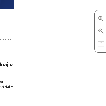
Ukrajna
ján
égvédelmi