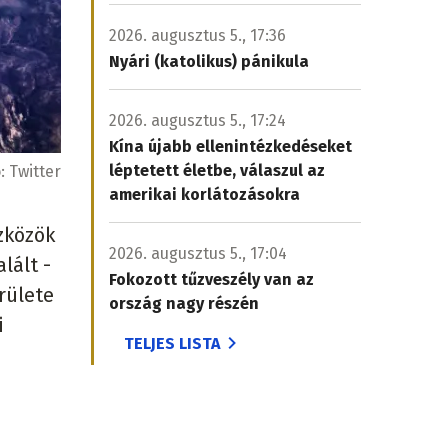
2026. augusztus 5., 17:36
Nyári (katolikus) pánikula
2026. augusztus 5., 17:24
Kína újabb ellenintézkedéseket
léptetett életbe, válaszul az
ó:
Twitter
amerikai korlátozásokra
szközök
2026. augusztus 5., 17:04
lált -
Fokozott tűzveszély van az
rülete
ország nagy részén
i
TELJES LISTA