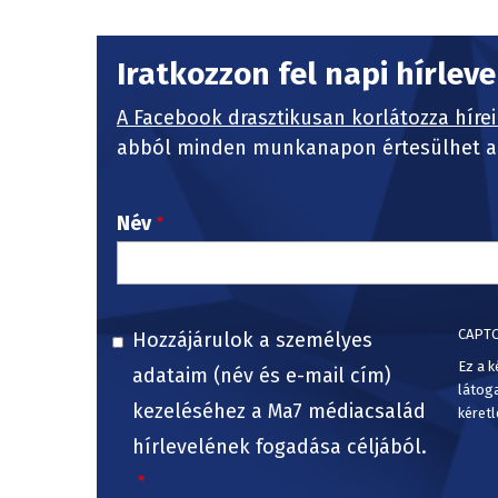
Iratkozzon fel napi hírlev
A Facebook drasztikusan korlátozza hírei
abból minden munkanapon értesülhet a 
Név
CAPT
Hozzájárulok a személyes
Ez a k
adataim (név és e-mail cím)
látog
kezeléséhez a Ma7 médiacsalád
kéretl
hírlevelének fogadása céljából.