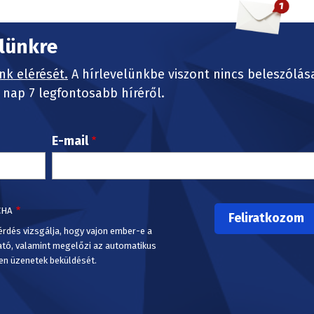
elünkre
nk elérését.
A hírlevelünkbe viszont nincs beleszólás
nap 7 legfontosabb híréről.
E-mail
CHA
érdés vizsgálja, hogy vajon ember-e a
ató, valamint megelőzi az automatikus
en üzenetek beküldését.