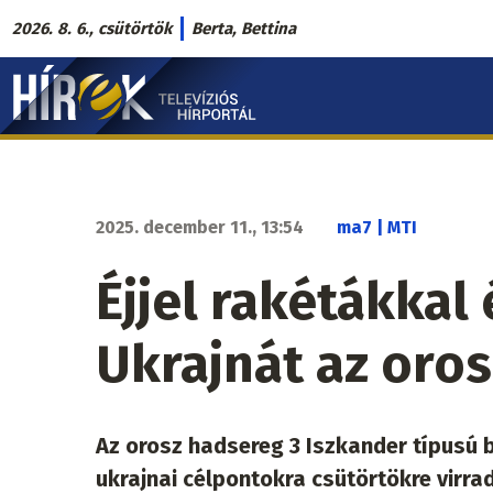
Ugrás
2026. 8. 6., csütörtök
Berta, Bettina
a
Hírek.sk
tartalomra
fő
navigáció
2025. december 11., 13:54
ma7 | MTI
Éjjel rakétákkal
Ukrajnát az oro
Az orosz hadsereg 3 Iszkander típusú b
ukrajnai célpontokra csütörtökre virr