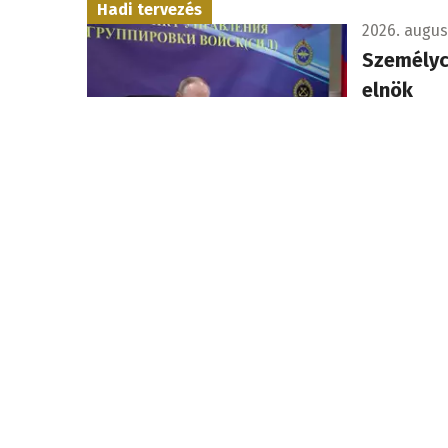
Hadi tervezés
2026. augusz
Személyc
elnök
Valerij Szo
eddigi par
hátországi 
Szigorítás
2026. augusz
Kína újab
amerikai
A közlemény
szervezette
drón- és d