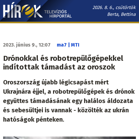
Ugrás
2026. 8. 6., csütörtök
a
Berta, Bettina
tartalomra
Hírek.sk
fő
navigáció
2023. június 9., 12:07
ma7 | MTI
Drónokkal és robotrepülőgépekkel
indítottak támadást az oroszok
Oroszország újabb légicsapást mért
Ukrajnára éjjel, a robotrepülőgépek és drónok
együttes támadásának egy halálos áldozata
és sebesültjei is vannak - közölték az ukrán
hatóságok pénteken.