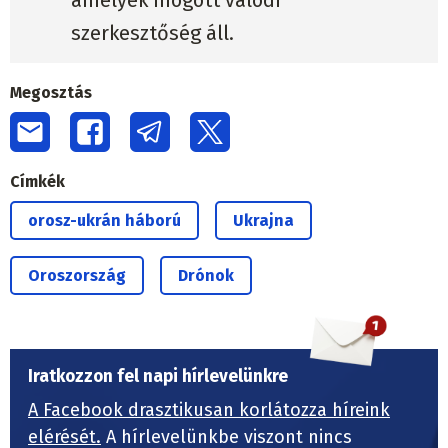
amelyek mögött valódi
szerkesztőség áll.
Megosztás
Címkék
orosz-ukrán háború
Ukrajna
Oroszország
Drónok
Iratkozzon fel napi hírlevelünkre
A Facebook drasztikusan korlátozza híreink
elérését.
A hírlevelünkbe viszont nincs