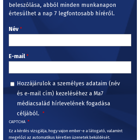
beleszólása, abból minden munkanapon
értesülhet a nap 7 legfontosabb híréről.
Név
E-mail
Hozzájárulok a személyes adataim (név
és e-mail cím) kezeléséhez a Ma7
médiacsalád hírlevelének fogadása
céljából.
CAPTCHA
Ez a kérdés vizsgálja, hogy vajon ember-e a látogató, valamint
megelőzi az automatikus kéretlen üzenetek beküldését.