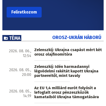
OROSZ-UKRÁN HÁBORÚ
TÉMA
Zelenszkij: Ukrajna csapást mért két
2026. 08. 06.,
orosz olajfinomítóra
12:54
Zelenszkij: Idén harmadannyi
2026. 08. 05.,
légvédelmi rakétát kapott Ukrajna
20:00
partnereitől, mint tavaly
Az EU 1,4 milliárd eurót folyósít a
2026. 08. 05.,
lefoglalt orosz pénzeszközök
14:19
kamataiból Ukrajna támogatására