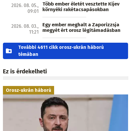
Több ember életét vesztette Kijev
2026. 08. 05.,
környéki rakétacsapásokban
09:01
Egy ember meghalt a Zaporizzsja
2026. 08. 03.,
megyét ért orosz légitámadásban
11:21
További 4611 cikk orosz-ukrán háború
témában
Ez is érdekelheti
Orosz-ukrán háború