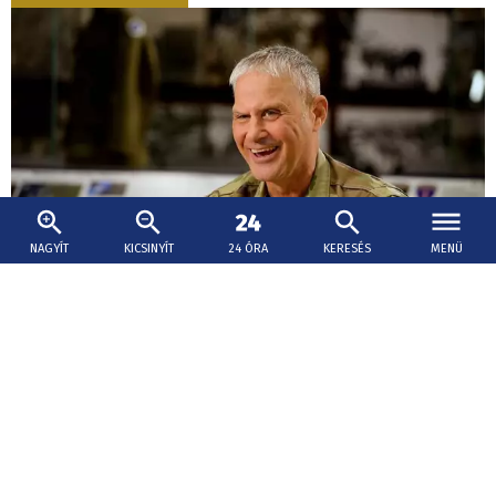
NAGYÍT
KICSINYÍT
24 ÓRA
KERESÉS
MENÜ
2026. augusztus 8., 20:29
Az amerikai hadsereg váratlanul menesztette
az egyik kulcsfontosságú európai tábornokát
A tábornok elbocsátása nem kapcsolódik Hegseth
szélesebb körű erőfeszítéseihez a felső katonai vezetés
megváltoztatására, és nincs politikai háttere.