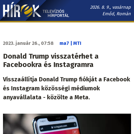
Ugrás
2026. 8. 9., vasárnap
a
Emőd, Román
tartalomra
Hírek.sk
fő
navigáció
2023. január 26., 07:58
ma7 | MTI
Donald Trump visszatérhet a
Facebookra és Instagramra
Visszaállítja Donald Trump fiókját a Facebook
és Instagram közösségi médiumok
anyavállalata - közölte a Meta.