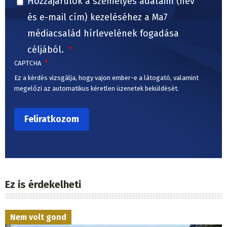
Hozzájárulok a személyes adataim (név
és e-mail cím) kezeléséhez a Ma7
médiacsalád hírlevelének fogadása
céljából.
CAPTCHA
Ez a kérdés vizsgálja, hogy vajon ember-e a látogató, valamint
megelőzi az automatikus kéretlen üzenetek beküldését.
Ez is érdekelheti
Nem volt gond