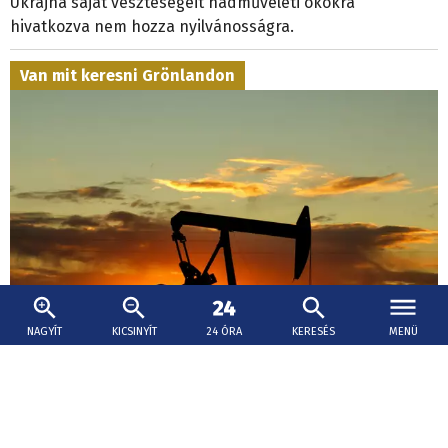
Ukrajna saját veszteségeit hadműveleti okokra
hivatkozva nem hozza nyilvánosságra.
Van mit keresni Grönlandon
NAGYÍT
KICSINYÍT
24 ÓRA
KERESÉS
MENÜ
2026. augusztus 9., 12:12
Egy Trumphoz köthető cég olajfúrásokat
tervez Grönlandon - engedélye még nincs