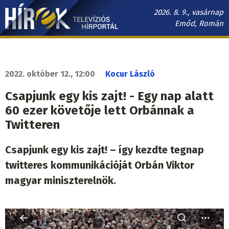
Ugrás
2026. 8. 9., vasárnap
a
Emőd, Román
tartalomra
Hírek.sk
fő
navigáció
2022. október 12., 12:00
Kocur László
Csapjunk egy kis zajt! - Egy nap alatt
60 ezer követője lett Orbánnak a
Twitteren
Csapjunk egy kis zajt! – így kezdte tegnap
twitteres kommunikációját Orbán Viktor
magyar miniszterelnök.