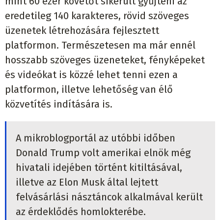
mint 60 ezer követőt sikerült gyűjteni az
eredetileg 140 karakteres, rövid szöveges
üzenetek létrehozására fejlesztett
platformon. Természetesen ma már ennél
hosszabb szöveges üzeneteket, fényképeket
és videókat is közzé lehet tenni ezen a
platformon, illetve lehetőség van élő
közvetítés indítására is.
A mikroblogportál az utóbbi időben
Donald Trump volt amerikai elnök még
hivatali idejében történt kitiltásával,
illetve az Elon Musk által lejtett
felvásárlási násztáncok alkalmával került
az érdeklődés homlokterébe.