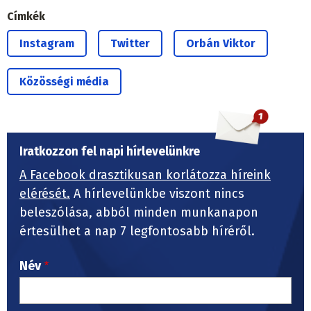
Címkék
Instagram
Twitter
Orbán Viktor
Közösségi média
Iratkozzon fel napi hírlevelünkre
A Facebook drasztikusan korlátozza híreink
elérését.
A hírlevelünkbe viszont nincs
beleszólása, abból minden munkanapon
értesülhet a nap 7 legfontosabb híréről.
Név