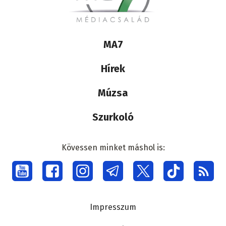
Lábléc
MA7
médiacsalád
Hírek
Múzsa
Szurkoló
Kövessen minket máshol is:
Social
menu
Lábléc
Impresszum