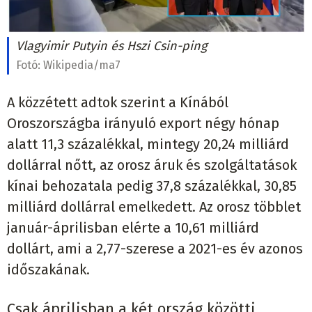
Vlagyimir Putyin és Hszi Csin-ping
Fotó:
Wikipedia/ma7
A közzétett adtok szerint a Kínából
Oroszországba irányuló export négy hónap
alatt 11,3 százalékkal, mintegy 20,24 milliárd
dollárral nőtt, az orosz áruk és szolgáltatások
kínai behozatala pedig 37,8 százalékkal, 30,85
milliárd dollárral emelkedett. Az orosz többlet
január-áprilisban elérte a 10,61 milliárd
dollárt, ami a 2,77-szerese a 2021-es év azonos
időszakának.
Csak áprilisban a két ország közötti