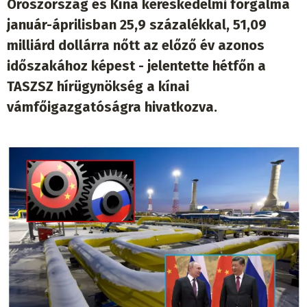
Oroszország és Kína kereskedelmi forgalma
január-áprilisban 25,9 százalékkal, 51,09
milliárd dollárra nőtt az előző év azonos
időszakához képest - jelentette hétfőn a
TASZSZ hírügynökség a kínai
vámfőigazgatóságra hivatkozva.