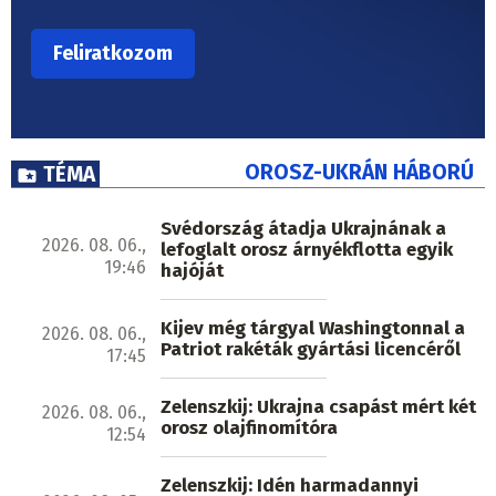
OROSZ-UKRÁN HÁBORÚ
TÉMA
Svédország átadja Ukrajnának a
2026. 08. 06.,
lefoglalt orosz árnyékflotta egyik
19:46
hajóját
Kijev még tárgyal Washingtonnal a
2026. 08. 06.,
Patriot rakéták gyártási licencéről
17:45
Zelenszkij: Ukrajna csapást mért két
2026. 08. 06.,
orosz olajfinomítóra
12:54
Zelenszkij: Idén harmadannyi