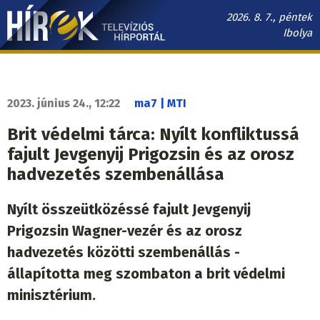
Ugrás
2026. 8. 7., péntek
a
Ibolya
tartalomra
Hírek.sk
fő
navigáció
2023. június 24., 12:22
ma7 | MTI
Brit védelmi tárca: Nyílt konfliktussá
fajult Jevgenyij Prigozsin és az orosz
hadvezetés szembenállása
Nyílt összeütközéssé fajult Jevgenyij
Prigozsin Wagner-vezér és az orosz
hadvezetés közötti szembenállás -
állapította meg szombaton a brit védelmi
minisztérium.