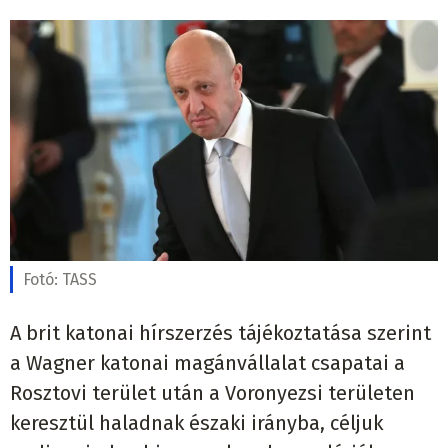
Fotó:
TASS
A brit katonai hírszerzés tájékoztatása szerint
a Wagner katonai magánvállalat csapatai a
Rosztovi terület után a Voronyezsi területen
keresztül haladnak északi irányba, céljuk