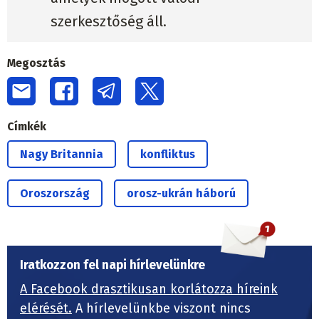
szerkesztőség áll.
Megosztás
Címkék
Nagy Britannia
konfliktus
Oroszország
orosz-ukrán háború
Iratkozzon fel napi hírlevelünkre
A Facebook drasztikusan korlátozza híreink
elérését.
A hírlevelünkbe viszont nincs