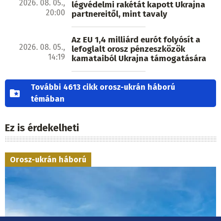
2026. 08. 05.,
légvédelmi rakétát kapott Ukrajna
20:00
partnereitől, mint tavaly
Az EU 1,4 milliárd eurót folyósít a
2026. 08. 05.,
lefoglalt orosz pénzeszközök
14:19
kamataiból Ukrajna támogatására
További 4613 cikk orosz-ukrán háború
témában
Ez is érdekelheti
Orosz-ukrán háború