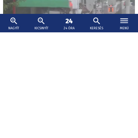
NAGYÍT
KICSINYÍT
24 ÓRA
KERESÉS
MENÜ
2026. augusztus 7., 11:32
Százezrek kitelepítését rendelték el Japánban
a Delfin tájfun érkezése miatt
Több százezer embert szólítottak fel otthona
elhagyására Japánban, továbbá többszáz repülőjáratot
töröltek az érkező Delfin tájfun miatt.