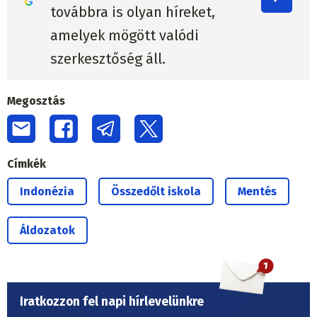
továbbra is olyan híreket,
amelyek mögött valódi
szerkesztőség áll.
Megosztás
Címkék
Indonézia
Összedőlt iskola
Mentés
Áldozatok
Iratkozzon fel napi hírlevelünkre