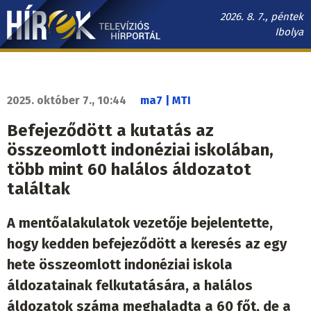
Ugrás
2026. 8. 7., péntek
a
Ibolya
tartalomra
Hírek.sk
fő
navigáció
2025. október 7., 10:44
ma7 | MTI
Befejeződött a kutatás az
összeomlott indonéziai iskolában,
több mint 60 halálos áldozatot
találtak
A mentőalakulatok vezetője bejelentette,
hogy kedden befejeződött a keresés az egy
hete összeomlott indonéziai iskola
áldozatainak felkutatására, a halálos
áldozatok száma meghaladta a 60 főt, de a