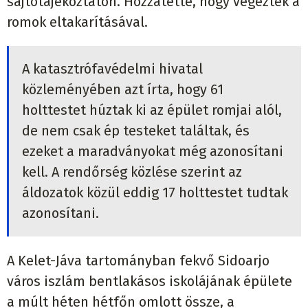
sajtótájékoztatón. Hozzátette, hogy végeztek a
romok eltakarításával.
A katasztrófavédelmi hivatal
közleményében azt írta, hogy 61
holttestet húztak ki az épület romjai alól,
de nem csak ép testeket találtak, és
ezeket a maradványokat még azonosítani
kell. A rendőrség közlése szerint az
áldozatok közül eddig 17 holttestet tudtak
azonosítani.
A Kelet-Jáva tartományban fekvő Sidoarjo
város iszlám bentlakásos iskolájának épülete
a múlt héten hétfőn omlott össze, a