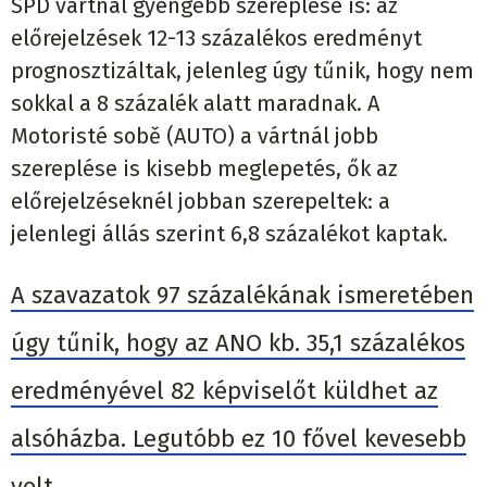
SPD vártnál gyengébb szereplése is: az
előrejelzések 12-13 százalékos eredményt
prognosztizáltak, jelenleg úgy tűnik, hogy nem
sokkal a 8 százalék alatt maradnak. A
Motoristé sobě (AUTO) a vártnál jobb
szereplése is kisebb meglepetés, ők az
előrejelzéseknél jobban szerepeltek: a
jelenlegi állás szerint 6,8 százalékot kaptak.
A szavazatok 97 százalékának ismeretében
úgy tűnik, hogy az ANO kb. 35,1 százalékos
eredményével 82 képviselőt küldhet az
alsóházba. Legutóbb ez 10 fővel kevesebb
volt.