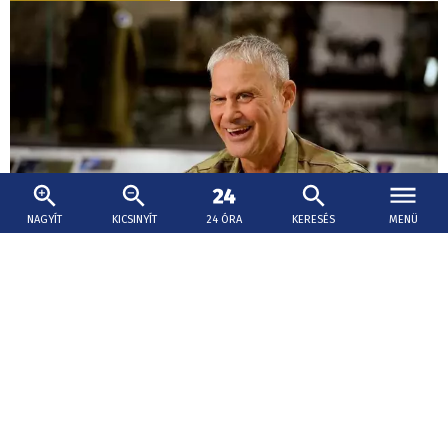
NAGYÍT
KICSINYÍT
24 ÓRA
KERESÉS
MENÜ
2026. augusztus 8., 20:29
Az amerikai hadsereg váratlanul menesztette
az egyik kulcsfontosságú európai tábornokát
A tábornok elbocsátása nem kapcsolódik Hegseth
szélesebb körű erőfeszítéseihez a felső katonai vezetés
megváltoztatására, és nincs politikai háttere.