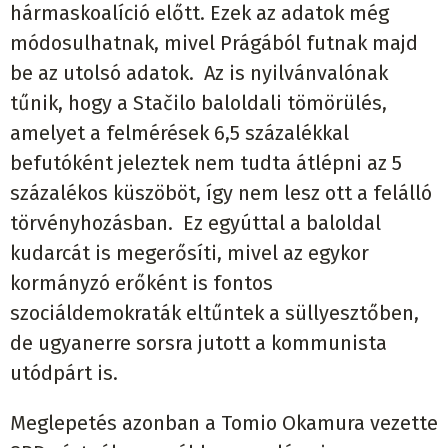
hármaskoalíció előtt. Ezek az adatok még
módosulhatnak, mivel Prágából futnak majd
be az utolsó adatok. Az is nyilvánvalónak
tűnik, hogy a Stačilo baloldali tömörülés,
amelyet a felmérések 6,5 százalékkal
befutóként jeleztek nem tudta átlépni az 5
százalékos küszöböt, így nem lesz ott a felálló
törvényhozásban. Ez egyúttal a baloldal
kudarcát is megerősíti, mivel az egykor
kormányzó erőként is fontos
szociáldemokraták eltűntek a süllyesztőben,
de ugyanerre sorsra jutott a kommunista
utódpárt is.
Meglepetés azonban a Tomio Okamura vezette