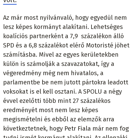
Az már most nyilvánvaló, hogy egyedül nem
lesz képes kormányt alakítani. Lehetséges
koalíciós partnerként a 7,9 százalékon álló
SPD és a 6,8 százalékot elérő Motoristé jöhet
számításba. Mivel az egyes kerületekben
külön is számolják a szavazatokat, így a
végeredmény még nem hivatalos, a
parlamentbe be nem jutott pártokra leadott
voksokat is el kell osztani. A SPOLU a négy
évvel ezelőtti több mint 27 százalékos
eredményét most nem lesz képes
megismételni és ebből az elemzők arra
következtetnek, hogy Petr Fiala már nem fog
tudni ismét kormányt alakítani. Az ellenzéki