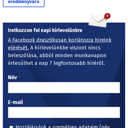
eredményváró
Iratkozzon fel napi hírlevelünkre
A Facebook drasztikusan korlátozza híreink
elérését.
A hírlevelünkbe viszont nincs
beleszólása, abból minden munkanapon
értesülhet a nap 7 legfontosabb híréről.
Név
E-mail
Hozzájárulok a személyes adataim (név