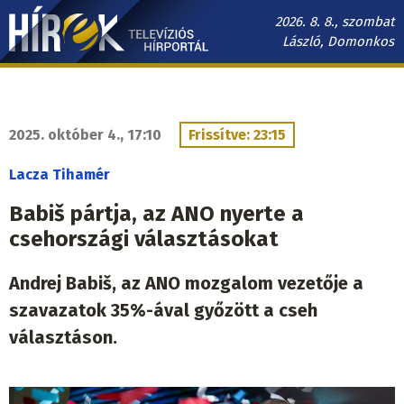
Ugrás
2026. 8. 8., szombat
a
László, Domonkos
tartalomra
Hírek.sk
fő
navigáció
2025. október 4., 17:10
Frissítve: 23:15
Lacza Tihamér
Babiš pártja, az ANO nyerte a
csehországi választásokat
Andrej Babiš, az ANO mozgalom vezetője a
szavazatok 35%-ával győzött a cseh
választáson.