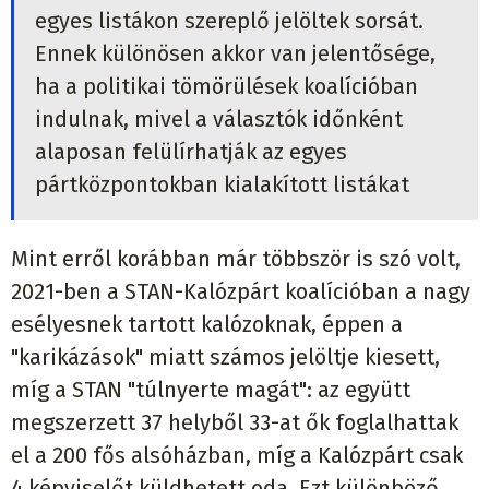
egyes listákon szereplő jelöltek sorsát.
Ennek különösen akkor van jelentősége,
ha a politikai tömörülések koalícióban
indulnak, mivel a választók időnként
alaposan felülírhatják az egyes
pártközpontokban kialakított listákat
Mint erről korábban már többször is szó volt,
2021-ben a STAN-Kalózpárt koalícióban a nagy
esélyesnek tartott kalózoknak, éppen a
"karikázások" miatt számos jelöltje kiesett,
míg a STAN "túlnyerte magát": az együtt
megszerzett 37 helyből 33-at ők foglalhattak
el a 200 fős alsóházban, míg a Kalózpárt csak
4 képviselőt küldhetett oda. Ezt különböző