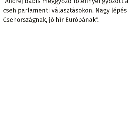
"Andrej Babis meggyőző fölénnyel győzött a
cseh parlamenti választásokon. Nagy lépés
Csehországnak, jó hír Európának".