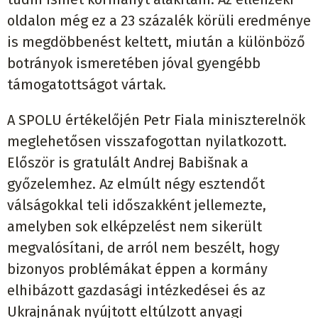
oldalon még ez a 23 százalék körüli eredménye
is megdöbbenést keltett, miután a különböző
botrányok ismeretében jóval gyengébb
támogatottságot vártak.
A SPOLU értékelőjén Petr Fiala miniszterelnök
meglehetősen visszafogottan nyilatkozott.
Először is gratulált Andrej Babišnak a
győzelemhez. Az elmúlt négy esztendőt
válságokkal teli időszakként jellemezte,
amelyben sok elképzelést nem sikerült
megvalósítani, de arról nem beszélt, hogy
bizonyos problémákat éppen a kormány
elhibázott gazdasági intézkedései és az
Ukrajnának nyújtott eltúlzott anyagi