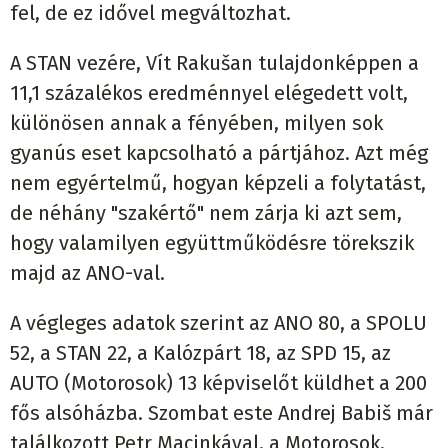
fel, de ez idővel megváltozhat.
A STAN vezére, Vít Rakušan tulajdonképpen a
11,1 százalékos eredménnyel elégedett volt,
különösen annak a fényében, milyen sok
gyanús eset kapcsolható a pártjához. Azt még
nem egyértelmű, hogyan képzeli a folytatást,
de néhány "szakértő" nem zárja ki azt sem,
hogy valamilyen együttműködésre törekszik
majd az ANO-val.
A végleges adatok szerint az ANO 80, a SPOLU
52, a STAN 22, a Kalózpárt 18, az SPD 15, az
AUTO (Motorosok) 13 képviselőt küldhet a 200
fős alsóházba. Szombat este Andrej Babiš már
találkozott Petr Macinkával, a Motorosok,