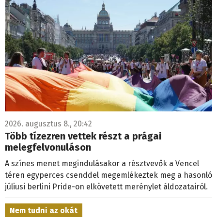
2026. augusztus 8., 20:42
Több tízezren vettek részt a prágai
melegfelvonuláson
A színes menet megindulásakor a résztvevők a Vencel
téren egyperces csenddel megemlékeztek meg a hasonló
júliusi berlini Pride-on elkövetett merénylet áldozatairól.
Nem tudni az okát