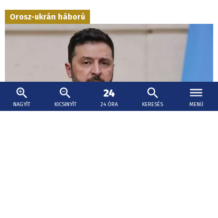
Orosz-ukrán háború
NAGYÍT
KICSINYÍT
24 ÓRA
KERESÉS
MENÜ
2026. augusztus 5., 20:00
Zelenszkij: Idén harmadannyi légvédelmi
rakétát kapott Ukrajna partnereitől, mint
tavaly