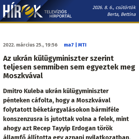
Ugrás
2026. 8. 6., csütörtök
a
Berta, Bettina
tartalomra
Hírek.sk
fő
navigáció
2022. március 25., 19:56
ma7 | MTI
Az ukrán külügyminiszter szerint
teljesen semmiben sem egyeztek meg
Moszkvával
Dmitro Kuleba ukrán külügyminiszter
pénteken cáfolta, hogy a Moszkvával
folytatott béketárgyalásokon bármiféle
konszenzusra is jutottak volna a felek, mint
ahogy azt Recep Tayyip Erdogan török
államfő állította egy aznapi nyilatkozatban.