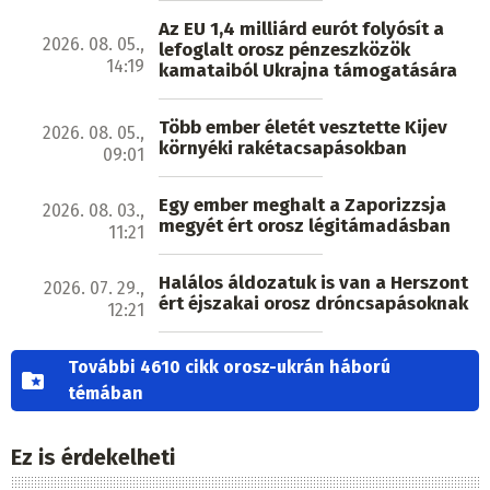
Az EU 1,4 milliárd eurót folyósít a
2026. 08. 05.,
lefoglalt orosz pénzeszközök
14:19
kamataiból Ukrajna támogatására
Több ember életét vesztette Kijev
2026. 08. 05.,
környéki rakétacsapásokban
09:01
Egy ember meghalt a Zaporizzsja
2026. 08. 03.,
megyét ért orosz légitámadásban
11:21
Halálos áldozatuk is van a Herszont
2026. 07. 29.,
ért éjszakai orosz dróncsapásoknak
12:21
További 4610 cikk orosz-ukrán háború
témában
Ez is érdekelheti