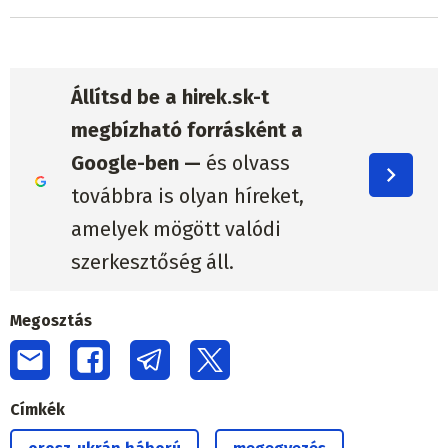
Állítsd be a hirek.sk-t
megbízható forrásként a
Google-ben —
és olvass
továbbra is olyan híreket,
amelyek mögött valódi
szerkesztőség áll.
Megosztás
Címkék