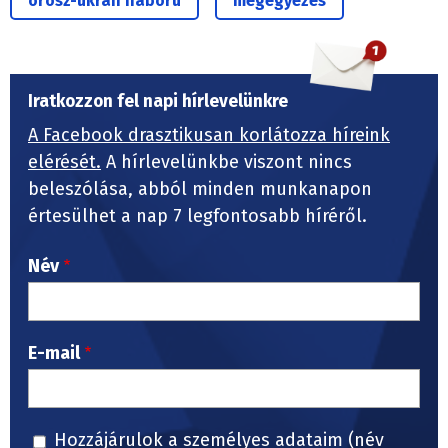
orosz-ukrán háború
megegyezés
Iratkozzon fel napi hírlevelünkre
A Facebook drasztikusan korlátozza híreink
elérését.
A hírlevelünkbe viszont nincs
beleszólása, abból minden munkanapon
értesülhet a nap 7 legfontosabb híréről.
Név
E-mail
Hozzájárulok a személyes adataim (név