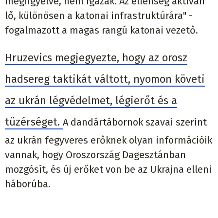
megfigyelve, nem igazak. Az ellenség aktívan
lő, különösen a katonai infrastruktúrára" -
fogalmazott a magas rangú katonai vezető.
Hruzevics megjegyezte, hogy az orosz
hadsereg taktikát váltott, nyomon követi
az ukrán légvédelmet, légierőt és a
tüzérséget.
A dandártábornok szavai szerint
az ukrán fegyveres erőknek olyan információik
vannak, hogy Oroszország Dagesztánban
mozgósít, és új erőket von be az Ukrajna elleni
háborúba.