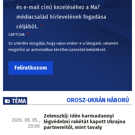
és e-mail cím) kezeléséhez a Ma7
médiacsalád hírlevelének fogadása
céljából.
CAPTCHA
Ez a kérdés vizsgálja, hogy vajon ember-e a látogató, valamint
megelőzi az automatikus kéretlen üzenetek beküldését.
OROSZ-UKRÁN HÁBORÚ
TÉMA
Zelenszkij: Idén harmadannyi
2026. 08. 05.,
légvédelmi rakétát kapott Ukrajna
20:00
partnereitől, mint tavaly