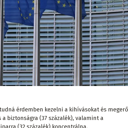
 tudná érdemben kezelni a kihívásokat és megerő
s a biztonságra (37 százalék), valamint a
iparra (32 százalék) koncentrálna.