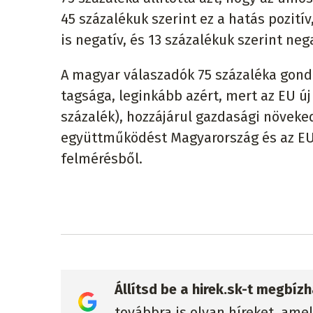
45 százalékuk szerint ez a hatás pozití
is negatív, és 13 százalékuk szerint nega
A magyar válaszadók 75 százaléka gond
tagsága, leginkább azért, mert az EU 
százalék), hozzájárul gazdasági növeke
együttműködést Magyarország és az EU t
felmérésből.
Állítsd be a hirek.sk-t megbí
továbbra is olyan híreket, ame