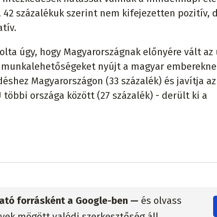
v, 42 százalékuk szerint nem kifejezetten pozitív,
tív.
olta úgy, hogy Magyarországnak előnyére vált az
új munkalehetőségeket nyújt a magyar emberekne
déshez Magyarországon (33 százalék) és javítja az
öbbi országa között (27 százalék) - derült ki a
zható forrásként a Google-ben —
és olvass
lyek mögött valódi szerkesztőség áll.