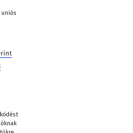
 uniós
rint
8
űködést
adóknak
tükre.