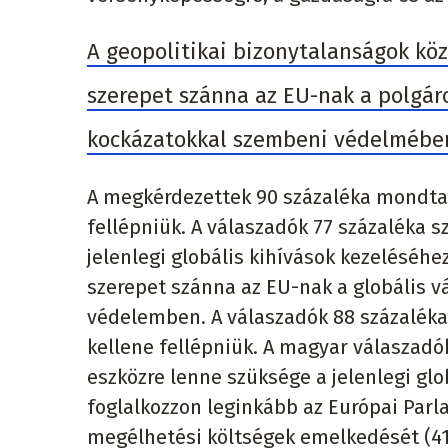
A geopolitikai bizonytalanságok kö
szerepet szánna az EU-nak a polgáro
kockázatokkal szembeni védelmébe
A megkérdezettek 90 százaléka mondta 
fellépniük. A válaszadók 77 százaléka 
jelenlegi globális kihívások kezeléséh
szerepet szánna az EU-nak a globális v
védelemben. A válaszadók 88 százalék
kellene fellépniük. A magyar válaszadó
eszközre lenne szüksége a jelenlegi glo
foglalkozzon leginkább az Európai Parla
megélhetési költségek emelkedését (41 