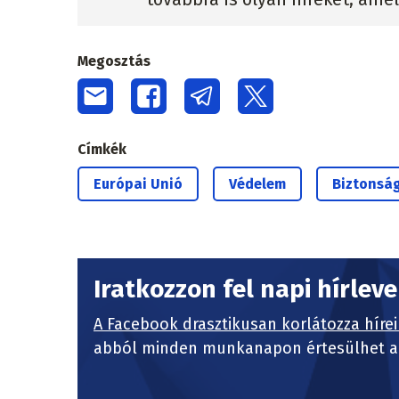
Megosztás
Címkék
Európai Unió
Védelem
Biztonság
Iratkozzon fel napi hírlev
A Facebook drasztikusan korlátozza hírei
abból minden munkanapon értesülhet a 