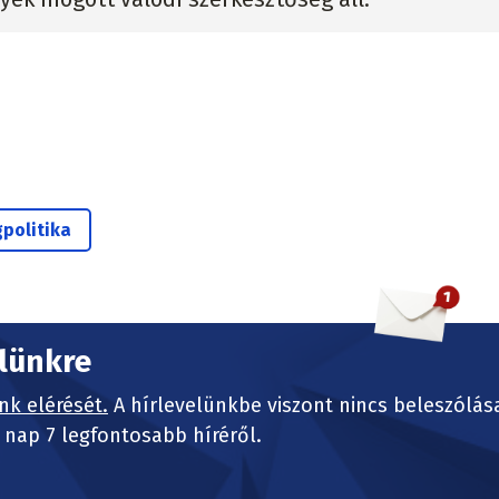
politika
elünkre
nk elérését.
A hírlevelünkbe viszont nincs beleszólás
nap 7 legfontosabb híréről.