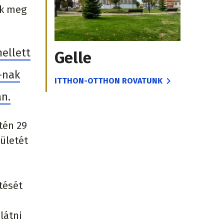
ék meg
ellett
Gelle
-nak
ITTHON-OTTHON ROVATUNK
an.
tén 29
rületét
tését
látni