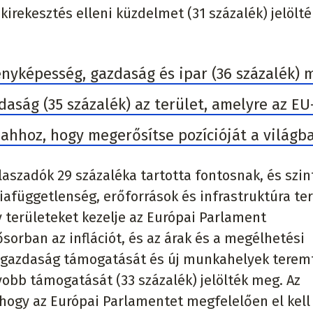
kirekesztés elleni küzdelmet (31 százalék) jelölt
nyképesség, gazdaság és ipar (36 százalék) m
aság (35 százalék) az terület, amelyre az EU
ahhoz, hogy megerősítse pozícióját a világb
aszadók 29 százaléka tartotta fontosnak, és szin
giafüggetlenség, erőforrások és infrastruktúra te
y területeket kezelje az Európai Parlament
sorban az inflációt, és az árak és a megélhetési
a gazdaság támogatását és új munkahelyek terem
yobb támogatását (33 százalék) jelölték meg. Az
 hogy az Európai Parlamentet megfelelően el kell 