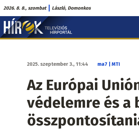
Ugrás
2026. 8. 8., szombat
László, Domonkos
a
Hírek.sk
tartalomra
fő
navigáció
2025. szeptember 3., 11:44
ma7 | MTI
Az Európai Unió
védelemre és a 
összpontosítani