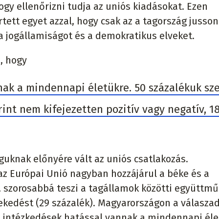
gy ellenőrizni tudja az uniós kiadásokat. Ezen
tett egyet azzal, hogy csak az a tagország jusson
a jogállamiságot és a demokratikus elveket.
, hogy
nak a mindennapi életükre. 50 százalékuk sze
erint nem kifejezetten pozitív vagy negatív, 1
guknak előnyére vált az uniós csatlakozás.
az Európai Unió nagyban hozzájárul a béke és a
, szorosabbá teszi a tagállamok közötti együttm
övekedést (29 százalék). Magyarországon a válasz
iós intézkedések hatással vannak a mindennapi éle