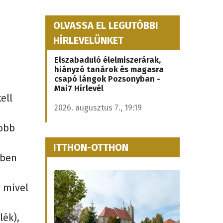
OLVASSA EL LEGUTÓBBI
HÍRLEVELÜNKET
Elszabaduló élelmiszerárak,
hiányzó tanárok és magasra
csapó lángok Pozsonyban -
Mai7 Hírlevél
ell
2026. augusztus 7., 19:19
yobb
ITTHON-OTTHON
bben
y mivel
lék),