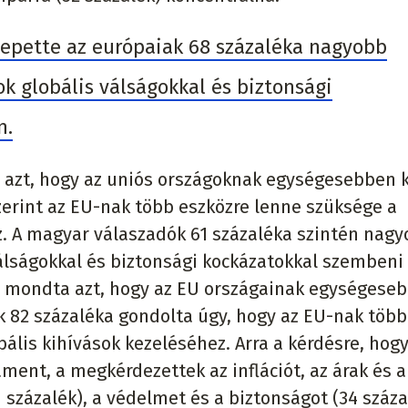
zepette az európaiak 68 százaléka nagyobb
k globális válságokkal és biztonsági
n.
azt, hogy az uniós országoknak egységesebben k
szerint az EU-nak több eszközre lenne szüksége a
ez. A magyar válaszadók 61 százaléka szintén nag
álságokkal és biztonsági kockázatokkal szembeni
a mondta azt, hogy az EU országainak egységese
k 82 százaléka gondolta úgy, hogy az EU-nak több
bális kihívások kezeléséhez. Arra a kérdésre, hog
ment, a megkérdezettek az inflációt, az árak és a
százalék), a védelmet és a biztonságot (34 száza