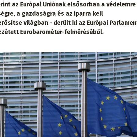
rint az Európai Uniónak elsősorban a védelemre
égre, a gazdaságra és az iparra kell
ősítse világban - derült ki az Európai Parlament
zzétett Eurobarométer-felméréséből.