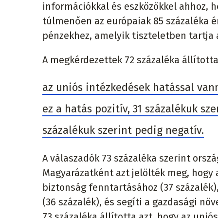
információkkal és eszközökkel ahhoz, ho
túlmenően az európaiak 85 százaléka ér
pénzekhez, amelyik tiszteletben tartja 
A megkérdezettek 72 százaléka állította
az uniós intézkedések hatással van
ez a hatás pozitív, 31 százalékuk sz
százalékuk szerint pedig negatív.
A válaszadók 73 százaléka szerint orszá
Magyarázatként azt jelölték meg, hogy 
biztonság fenntartásához (37 százalék)
(36 százalék), és segíti a gazdasági n
73 százaléka állította azt, hogy az un