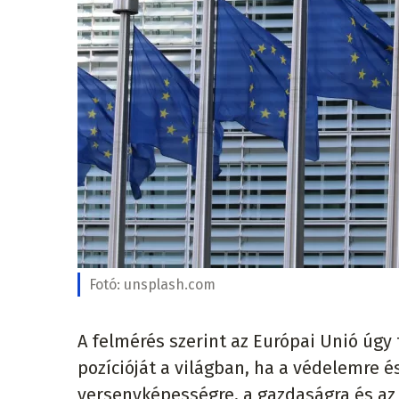
Fotó:
unsplash.com
A felmérés szerint az Európai Unió úgy
pozícióját a világban, ha a védelemre é
versenyképességre, a gazdaságra és az 