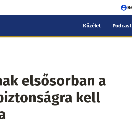
Fel
B
fió
Közélet
Podcast
me
nak elsősorban a
biztonságra kell
a