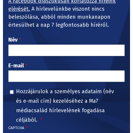
A Facebook drasztikusan korlátozza híreink
elérését.
A hírlevelünkbe viszont nincs
beleszólása, abból minden munkanapon
értesülhet a nap 7 legfontosabb híréről.
Név
E-mail
Hozzájárulok a személyes adataim (név
és e-mail cím) kezeléséhez a Ma7
médiacsalád hírlevelének fogadása
céljából.
CAPTCHA