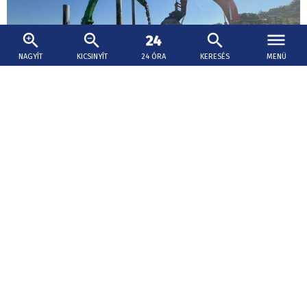
NAGYÍT
KICSINYÍT
24 ÓRA
KERESÉS
MENÜ
2026. augusztus 8., 17:37
Uszályokat süllyesztettek el Romániában az
atomerőmű üzemben tartása érdekében
A Duna vízhozama szerdán süllyedt a négy évtizede
feljegyzett, másodpercenként 1400 köbméteres
történelmi mélypontra a romániai szakasz belépő
pontján.
Hogyan tovább?