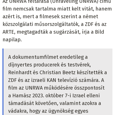
Az UNRWA feltárása (Unraveling UNRWA) című
film nemcsak tartalma miatt kelt vitát, hanem
azért is, mert a filmesek szerint a német
közszolgálati műsorszolgáltatók, a ZDF és az
ARTE, megtagadták a sugárzását, írja a Bild
napilap.
A dokumentumfilmet eredetileg a
díjnyertes producerek és testvérek,
Reinhardt és Christian Beetz készítették a
ZDF és az izraeli KAN televízió számára. A
film az UNRWA működésére összpontosít
a Hamász 2023. október 7-i Izrael elleni
támadását követően, valamint azokra a
vádakra, hogy az ügynökség egyes