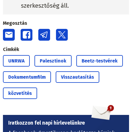
szerkesztőség áll.
Megosztás
Címkék
UNRWA
Palesztinok
Beetz-testvérek
Dokumentumfilm
Visszautasítás
közvetítés
Iratkozzon fel napi hírlevelünkre