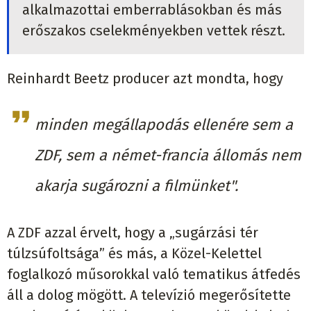
alkalmazottai emberrablásokban és más
erőszakos cselekményekben vettek részt.
Reinhardt Beetz producer azt mondta, hogy
minden megállapodás ellenére sem a
ZDF, sem a német-francia állomás nem
akarja sugározni a filmünket".
A ZDF azzal érvelt, hogy a „sugárzási tér
túlzsúfoltsága” és más, a Közel-Kelettel
foglalkozó műsorokkal való tematikus átfedés
áll a dolog mögött. A televízió megerősítette