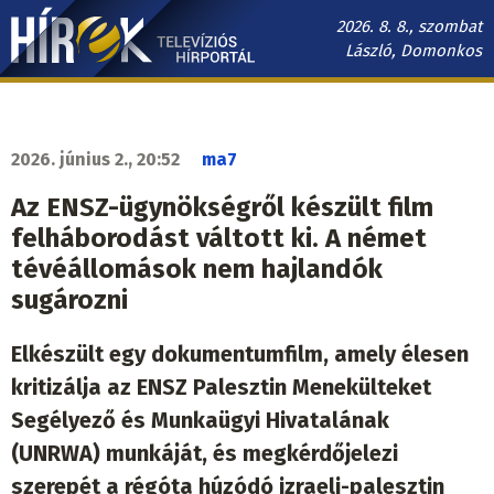
Ugrás
2026. 8. 8., szombat
a
László, Domonkos
tartalomra
Hírek.sk
fő
navigáció
2026. június 2., 20:52
ma7
Az ENSZ-ügynökségről készült film
felháborodást váltott ki. A német
tévéállomások nem hajlandók
sugározni
Elkészült egy dokumentumfilm, amely élesen
kritizálja az ENSZ Palesztin Menekülteket
Segélyező és Munkaügyi Hivatalának
(UNRWA) munkáját, és megkérdőjelezi
szerepét a régóta húzódó izraeli-palesztin