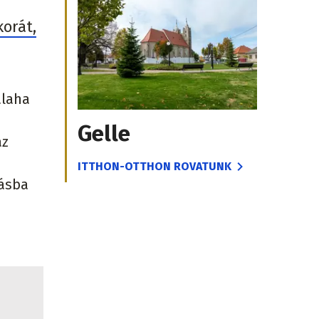
orát,
alaha
Gelle
az
ITTHON-OTTHON ROVATUNK
tásba