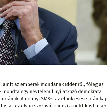
a, amit az emberek mondanak Bidenről, főleg az
− mondta egy névtelenül nyilatkozó demokrata
atornának. Amennyi SMS-t az elnök esése után k
: Jaj, ez olyan szörnyű! – idézi a politikust a lap