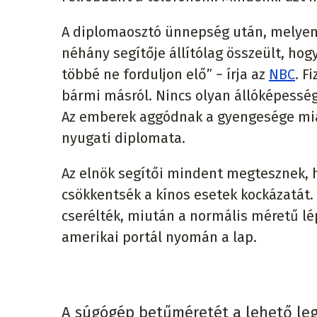
A diplomaosztó ünnepség után, melyen 
néhány segítője állítólag összeült, hog
többé ne forduljon elő” − írja az
NBC
. F
bármi másról. Nincs olyan állóképessé
Az emberek aggódnak a gyengesége miat
nyugati diplomata.
Az elnök segítői mindent megtesznek, 
csökkentsék a kínos esetek kockázatát.
cserélték, miután a normális méretű lé
amerikai portál nyomán a lap.
A súgógép betűméretét a lehető legn