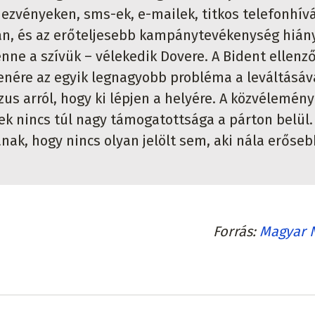
ezvényeken, sms-ek, e-mailek, titkos telefonhív
van, és az erőteljesebb kampánytevékenység hián
nne a szívük – vélekedik Dovere. A Bident ellenz
nére az egyik legnagyobb probléma a leváltásáv
us arról, hogy ki lépjen a helyére. A közvélemény
k nincs túl nagy támogatottsága a párton belül.
nak, hogy nincs olyan jelölt sem, aki nála erőseb
Forrás
Magyar 