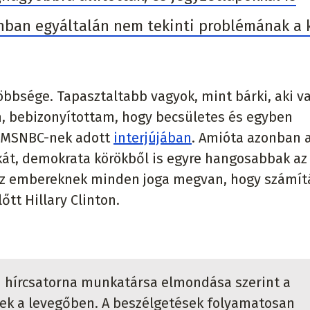
onban egyáltalán nem tekinti problémának a k
bbsége. Tapasztaltabb vagyok, mint bárki, aki v
om, bebizonyítottam, hogy becsületes és egyben
z MSNBC-nek adott
interjújában
. Amióta azonban 
kát, demokrata körökből is egyre hangosabbak az
 az embereknek minden joga megvan, hogy számí
tt Hillary Clinton.
i hírcsatorna munkatársa elmondása szerint a
nek a levegőben. A beszélgetések folyamatosan