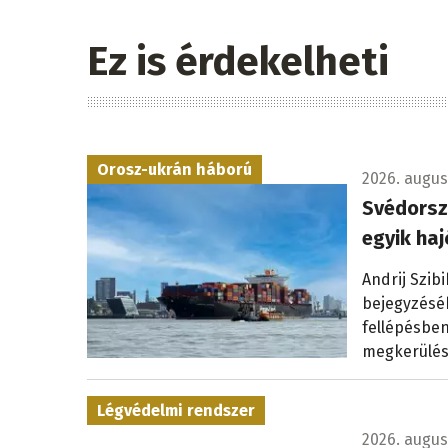
Ez is érdekelheti
Orosz-ukrán háború
2026. augus
Svédorsz
egyik haj
Andrij Szib
bejegyzéséb
fellépésben
megkerülés
Légvédelmi rendszer
2026. augusz