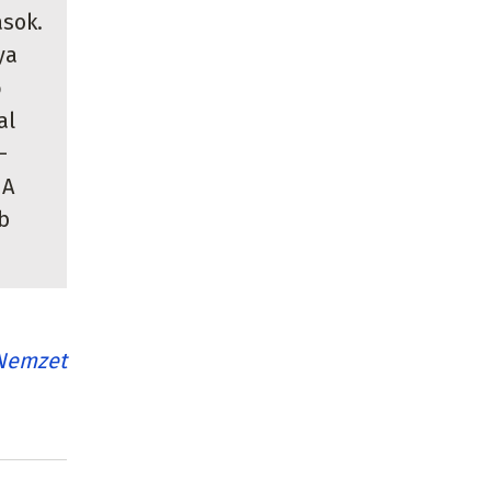
ások.
ya
ő
al
-
 A
b
Nemzet