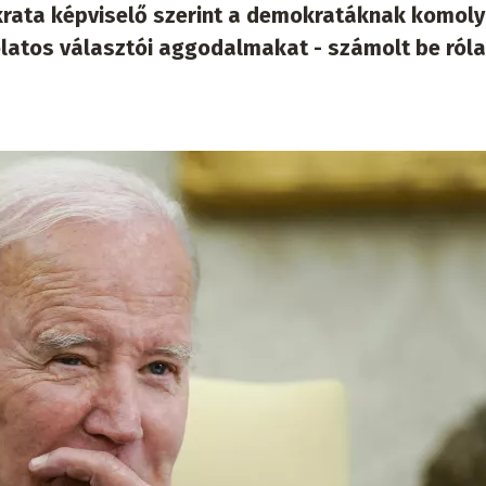
krata képviselő szerint a demokratáknak komol
olatos választói aggodalmakat - számolt be róla