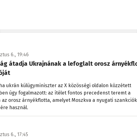
ztus 6., 19:46
ág átadja Ukrajnának a lefoglalt orosz árnyékfl
óját
iha ukrán külügyminiszter az X közösségi oldalon közzétett
en úgy fogalmazott: az ítélet fontos precedenst teremt a
 az orosz árnyékflotta, amelyet Moszkva a nyugati szankciók
ére használ.
tus 6., 17:45