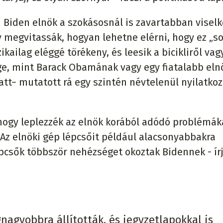
Biden elnök a szokásosnál is zavartabban viselk
y megvitassák, hogyan lehetne elérni, hogy ez „s
izikailag eléggé törékeny, és leesik a bicikliről vag
ge, mint Barack Obamának vagy egy fiatalabb eln
t− mutatott rá egy szintén névtelenül nyilatkoz
hogy leplezzék az elnök korából adódó problémáka
 Az elnöki gép lépcsőit például alacsonyabbakra
pcsők többször nehézséget okoztak Bidennek - írj
agyobbra állították, és jegyzetlapokkal is