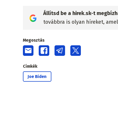
Állítsd be a hirek.sk-t megbí
továbbra is olyan híreket, ame
Megosztás
Címkék
Joe Biden