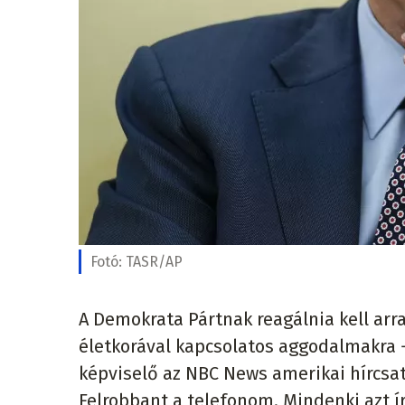
Fotó:
TASR/AP
A Demokrata Pártnak reagálnia kell arr
életkorával kapcsolatos aggodalmakra 
képviselő az NBC News amerikai hírcs
Felrobbant a telefonom. Mindenki azt írta