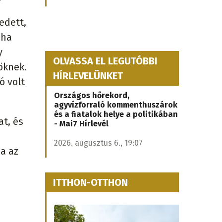
edett,
oha
y
OLVASSA EL LEGUTÓBBI
öknek.
HÍRLEVELÜNKET
ó volt
Országos hőrekord,
agyvízforraló kommenthuszárok
és a fiatalok helye a politikában
t, és
- Mai7 Hírlevél
2026. augusztus 6., 19:07
a az
ITTHON-OTTHON