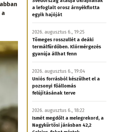
Svédország átadja Ukrajnának
yabban
a lefoglalt orosz árnyékflotta
 a
egyik hajóját
2026. augusztus 6., 19:25
Tömeges rosszullét a deáki
termálfürdőben. Klórmérgezés
gyanúja állhat fenn
2026. augusztus 6., 19:04
Uniós forrásból készülhet el a
pozsonyi főállomás
felújításának terve
2026. augusztus 6., 18:22
Ismét megdőlt a melegrekord, a
Nagykürtösi járásban 42,2