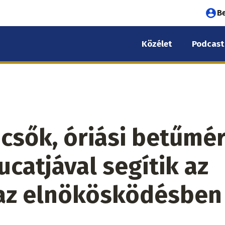
Fel
B
fió
Közélet
Podcast
me
csők, óriási betűmé
ucatjával segítik az
 az elnökösködésben