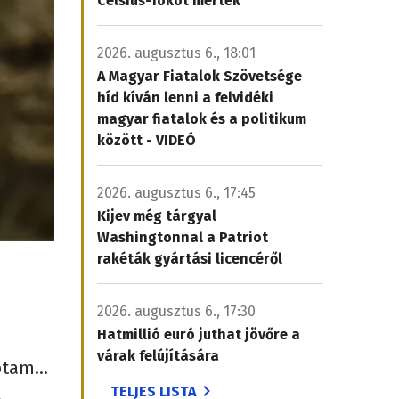
Celsius-fokot mértek
2026. augusztus 6., 18:01
A Magyar Fiatalok Szövetsége
híd kíván lenni a felvidéki
magyar fiatalok és a politikum
között - VIDEÓ
2026. augusztus 6., 17:45
Kijev még tárgyal
Washingtonnal a Patriot
rakéták gyártási licencéről
2026. augusztus 6., 17:30
Hatmillió euró juthat jövőre a
várak felújítására
aptam…
TELJES LISTA
.