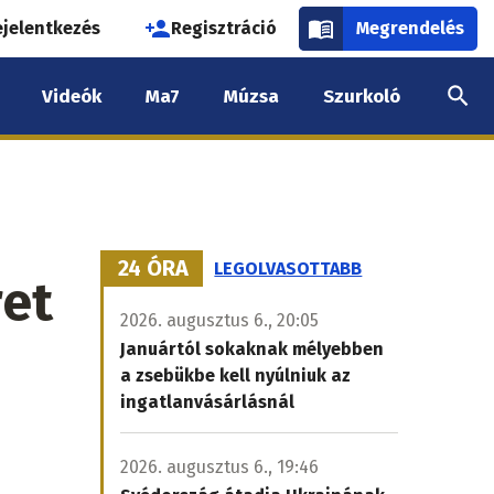
használói
ejelentkezés
Regisztráció
Megrendelés
k
Videók
Ma7
Múzsa
Szurkoló
nüje
24 ÓRA
LEGOLVASOTTABB
ret
2026. augusztus 6., 20:05
Januártól sokaknak mélyebben
a zsebükbe kell nyúlniuk az
ingatlanvásárlásnál
2026. augusztus 6., 19:46