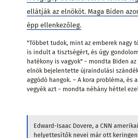
ellátják az elnököt. Maga Biden az
épp ellenkezőleg.
"Többet tudok, mint az emberek nagy tö
is indult a tisztségért, és úgy gondol
hatékony is vagyok" − mondta Biden a
elnök bejelentette újraindulási szándé
aggódó hangok. – A kora probléma, és
vegyék azt − mondta néhány héttel ezelő
Edward-Isaac Dovere, a CNN amerika
helyettesítők nevei már ott keringe