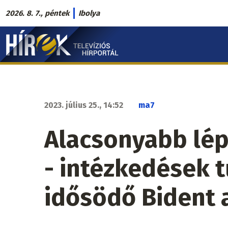
Ugrás
2026. 8. 7., péntek
Ibolya
a
Hírek.sk
tartalomra
fő
navigáció
2023. július 25., 14:52
ma7
Alacsonyabb lép
- intézkedések t
idősödő Bident