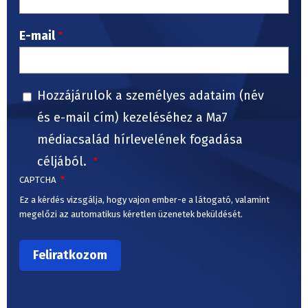
E-mail
Hozzájárulok a személyes adataim (név
és e-mail cím) kezeléséhez a Ma7
médiacsalád hírlevelének fogadása
céljából.
CAPTCHA
Ez a kérdés vizsgálja, hogy vajon ember-e a látogató, valamint
megelőzi az automatikus kéretlen üzenetek beküldését.