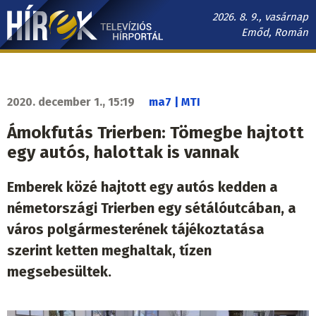
Ugrás
2026. 8. 9., vasárnap
a
Emőd, Román
tartalomra
Hírek.sk
fő
navigáció
2020. december 1., 15:19
ma7 | MTI
Ámokfutás Trierben: Tömegbe hajtott
egy autós, halottak is vannak
Emberek közé hajtott egy autós kedden a
németországi Trierben egy sétálóutcában, a
város polgármesterének tájékoztatása
szerint ketten meghaltak, tízen
megsebesültek.