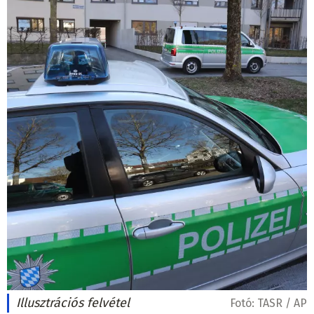
Illusztrációs felvétel
Fotó:
TASR / AP