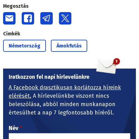
Megosztás
Címkék
Németország
Ámokfutás
Iratkozzon fel napi hírlevelünkre
A Facebook drasztikusan korlátozza híreink
elérését.
A hírlevelünkbe viszont nincs
beleszólása, abból minden munkanapon
értesülhet a nap 7 legfontosabb híréről.
Név