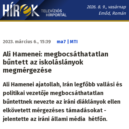
Ugrás
2026. 8. 9., vasárnap
a
Emőd, Román
tartalomra
Hírek.sk
fő
navigáció
2023. március 6., 15:39
ma7 | MTI
Ali Hamenei: megbocsáthatatlan
bűntett az iskoláslányok
megmérgezése
Ali Hamenei ajatollah, Irán legfőbb vallási és
politikai vezetője megbocsáthatatlan
bűntettnek nevezte az iráni diáklányok ellen
elkövetett mérgezéses támadásokat -
jelentette az iráni állami média hétfőn.