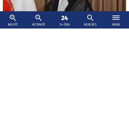
NAGYÍT
KICSINYÍT
24 ÓRA
KERESÉS
MENÜ
2026. augusztus 9., 15:15
Váratlan bejelentést tettek Irán új vezetőjéről
Modzstaba Hámenei iráni legfelsőbb vezető márciusi
kinevezése óta nem jelent meg a nyilvánosság előtt.
Orosz-ukrán háború