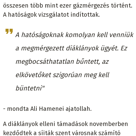
összesen több mint ezer gázmérgezés történt.
A hatóságok vizsgálatot indítottak.
A hatóságoknak komolyan kell venniük
a megmérgezett diáklányok ügyét. Ez
megbocsáthatatlan bűntett, az
elkövetőket szigorúan meg kell
büntetni"
- mondta Ali Hamenei ajatollah.
A diáklányok elleni támadások novemberben
kezdődtek a síiták szent városnak számító