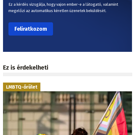
Ez a kérdés vizsgálja, hogy vajon ember-e a látogató, valamint
megelőzi az automatikus kéretlen üzenetek beküldését.
Ez is érdekelheti
LMBTQ-őrület