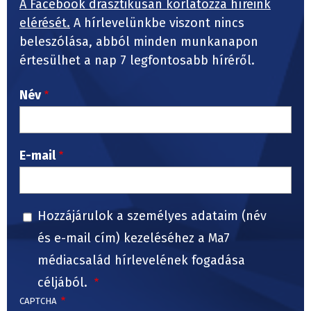
A Facebook drasztikusan korlátozza híreink
elérését.
A hírlevelünkbe viszont nincs
beleszólása, abból minden munkanapon
értesülhet a nap 7 legfontosabb híréről.
Név
E-mail
Hozzájárulok a személyes adataim (név
és e-mail cím) kezeléséhez a Ma7
médiacsalád hírlevelének fogadása
céljából.
CAPTCHA