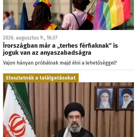
2026. augusztus 9., 16:37
Írországban már a „terhes férfiaknak” is
joguk van az anyaszabadságra
Vajon hányan próbálnak majd élni a lehetőséggel?
Eloszlatnák a találgatásokat