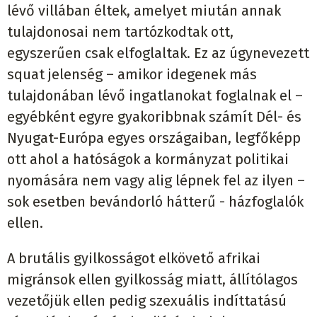
lévő villában éltek, amelyet miután annak
tulajdonosai nem tartózkodtak ott,
egyszerűen csak elfoglaltak. Ez az úgynevezett
squat jelenség – amikor idegenek más
tulajdonában lévő ingatlanokat foglalnak el –
egyébként egyre gyakoribbnak számít Dél- és
Nyugat-Európa egyes országaiban, legfőképp
ott ahol a hatóságok a kormányzat politikai
nyomására nem vagy alig lépnek fel az ilyen –
sok esetben bevándorló hátterű - házfoglalók
ellen.
A brutális gyilkosságot elkövető afrikai
migránsok ellen gyilkosság miatt, állítólagos
vezetőjük ellen pedig szexuális indíttatású