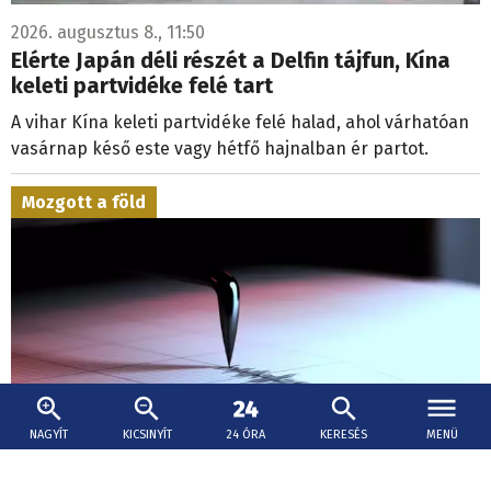
2026. augusztus 8., 11:50
Elérte Japán déli részét a Delfin tájfun, Kína
keleti partvidéke felé tart
A vihar Kína keleti partvidéke felé halad, ahol várhatóan
vasárnap késő este vagy hétfő hajnalban ér partot.
Mozgott a föld
NAGYÍT
KICSINYÍT
24 ÓRA
KERESÉS
MENÜ