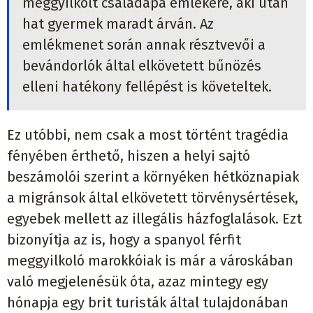
meggyilkolt családapa emlékére, aki után
hat gyermek maradt árván. Az
emlékmenet során annak résztvevői a
bevándorlók által elkövetett bűnözés
elleni hatékony fellépést is követeltek.
Ez utóbbi, nem csak a most történt tragédia
fényében érthető, hiszen a helyi sajtó
beszámolói szerint a környéken hétköznapiak
a migránsok által elkövetett törvénysértések,
egyebek mellett az illegális házfoglalások. Ezt
bizonyítja az is, hogy a spanyol férfit
meggyilkoló marokkóiak is már a városkában
való megjelenésük óta, azaz mintegy egy
hónapja egy brit turisták által tulajdonában