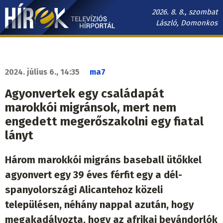
Ugrás
2026. 8. 8., szombat
a
László, Domonkos
tartalomra
Hírek.sk
fő
navigáció
2024. július 6., 14:35
ma7
Agyonvertek egy családapát
marokkói migránsok, mert nem
engedett megerőszakolni egy fiatal
lányt
Három marokkói migráns baseball ütőkkel
agyonvert egy 39 éves férfit egy a dél-
spanyolországi Alicantehoz közeli
településen, néhány nappal azután, hogy
megakadályozta, hogy az afrikai bevándorlók