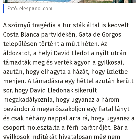
Fotó:
elespanol.com
A szörnyű tragédia a turisták által is kedvelt
Costa Blanca partvidékén, Gata de Gorgos
településen történt a múlt héten. Az
áldozatot, a helyi David Lledot a nyílt utcán
támadták meg és verték agyon a gyilkosai,
azután, hogy elhagyta a házát, hogy üzletbe
menjen. A támadásra egy héttel azután került
sor, hogy David Lledonak sikerült
megakadályoznia, hogy ugyanaz a három
bevándorló megerőszakoljon egy fiatal lányt
és csak néhány nappal arra rá, hogy ugyanez a
csoport molesztálta a férfi barátnőjét. Bár a
gyilkosok indítékát hivatalosan még nem