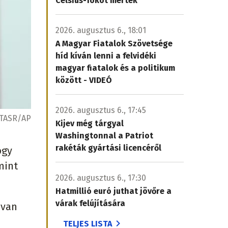
Celsius-fokot mértek
2026. augusztus 6., 18:01
A Magyar Fiatalok Szövetsége
híd kíván lenni a felvidéki
magyar fiatalok és a politikum
között - VIDEÓ
2026. augusztus 6., 17:45
TASR/AP
Kijev még tárgyal
Washingtonnal a Patriot
rakéták gyártási licencéről
ogy
mint
2026. augusztus 6., 17:30
Hatmillió euró juthat jövőre a
várak felújítására
 van
TELJES LISTA