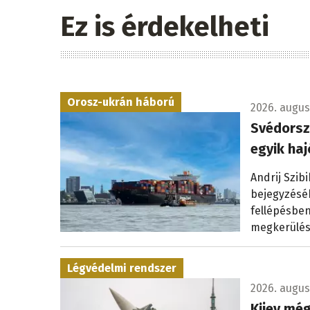
Ez is érdekelheti
Orosz-ukrán háború
2026. augus
Svédorsz
egyik haj
Andrij Szib
bejegyzéséb
fellépésben
megkerülés
Légvédelmi rendszer
2026. augusz
Kijev még