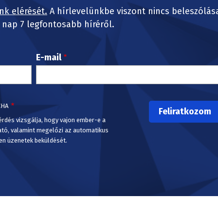
nk elérését.
A hírlevelünkbe viszont nincs beleszólás
nap 7 legfontosabb híréről.
E-mail
CHA
érdés vizsgálja, hogy vajon ember-e a
ató, valamint megelőzi az automatikus
en üzenetek beküldését.