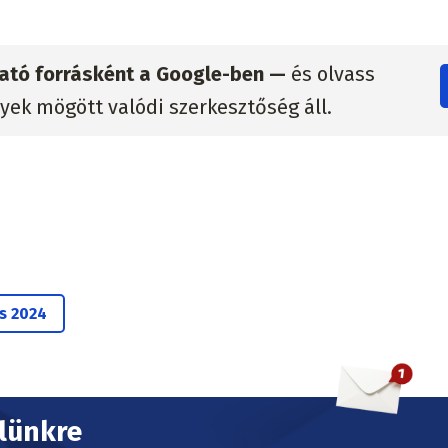
zható forrásként a Google-ben —
és olvass
lyek mögött valódi szerkesztőség áll.
s 2024
elünkre