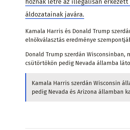
hoznak létre az illegálisan érkezet
áldozatainak javára.
Kamala Harris és Donald Trump szerdán
elnökválasztás eredménye szempontjá
Donald Trump szerdán Wisconsinban, m
csütörtökön pedig Nevada államba lát
Kamala Harris szerdán Wisconsin áll
pedig Nevada és Arizona államban k