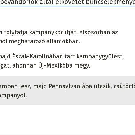
t bevándorlók által elkövetet bűncselekmény
 folytatja kampánykörútját, elsősorban az
ból meghatározó államokban.
ajd Észak-Karolinában tart kampánygyűlést,
ogat, ahonnan Új-Mexikóba megy.
amban lesz, majd Pennsylvaniába utazik, csütör
ampányol.