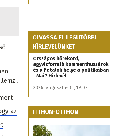
OLVASSA EL LEGUTÓBBI
HÍRLEVELÜNKET
ső
Országos hőrekord,
agyvízforraló kommenthuszárok
és a fiatalok helye a politikában
ben
- Mai7 Hírlevél
llemzi.
2026. augusztus 6., 19:07
 mert
ogy az
ITTHON-OTTHON
ot