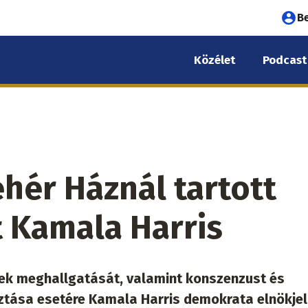
Fel
B
fió
Közélet
Podcast
me
hér Háznál tartott
 Kamala Harris
ek meghallgatását, valamint konszenzust és
tása esetére Kamala Harris demokrata elnökjel