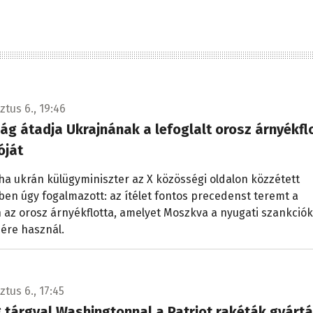
ztus 6., 19:46
ág átadja Ukrajnának a lefoglalt orosz árnyékfl
óját
iha ukrán külügyminiszter az X közösségi oldalon közzétett
en úgy fogalmazott: az ítélet fontos precedenst teremt a
 az orosz árnyékflotta, amelyet Moszkva a nyugati szankciók
ére használ.
tus 6., 17:45
 tárgyal Washingtonnal a Patriot rakéták gyártá