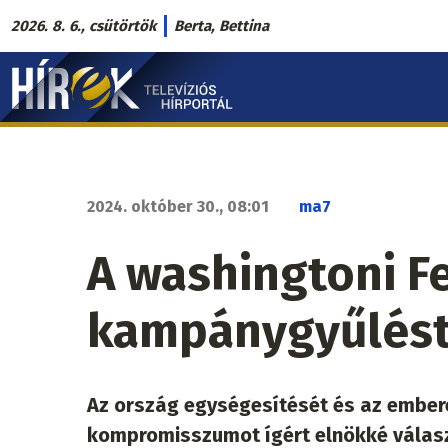
Ugrás
2026. 8. 6., csütörtök
Berta, Bettina
a
Hírek.sk
tartalomra
fő
navigáció
2024. október 30., 08:01
ma7
A washingtoni Fe
kampánygyűlést
Az ország egységesítését és az ember
kompromisszumot ígért elnökké válasz