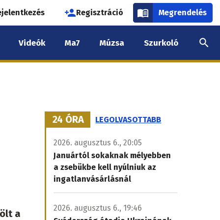
használói
ejelentkezés
Regisztráció
Megrendelés
k
Videók
Ma7
Múzsa
Szurkoló
nüje
24 ÓRA
LEGOLVASOTTABB
2026. augusztus 6., 20:05
Januártól sokaknak mélyebben
a zsebükbe kell nyúlniuk az
ingatlanvásárlásnál
2026. augusztus 6., 19:46
ölt a