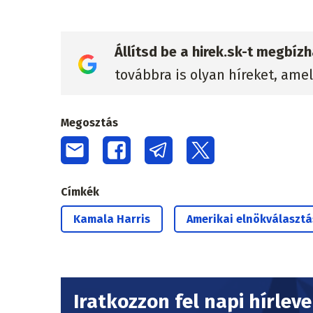
Állítsd be a hirek.sk-t megbí
továbbra is olyan híreket, ame
Megosztás
Címkék
Kamala Harris
Amerikai elnökválasztá
Iratkozzon fel napi hírlev