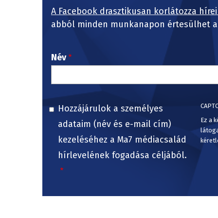
A Facebook drasztikusan korlátozza hírei
abból minden munkanapon értesülhet a 
Név
CAPT
Hozzájárulok a személyes
Ez a k
adataim (név és e-mail cím)
látog
kezeléséhez a Ma7 médiacsalád
kéretl
hírlevelének fogadása céljából.