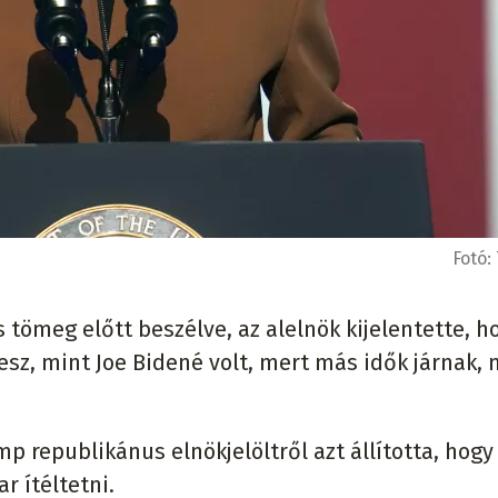
Fotó:
 tömeg előtt beszélve, az alelnök kijelentette, h
z, mint Joe Bidené volt, mert más idők járnak, 
p republikánus elnökjelöltről azt állította, hogy
ar ítéltetni.