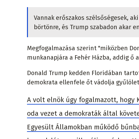
Vannak erőszakos szélsőségesek, akik
börtönre, és Trump szabadon akar e
Megfogalmazása szerint "miközben Dona
munkanapjára a Fehér Házba, addig ő a 
Donald Trump kedden Floridában tartott
demokrata ellenfele őt vádolja gyűlölet
A volt elnök úgy fogalmazott, hogy K
oda vezet a demokraták által követe
Egyesült Államokban működő bűnban