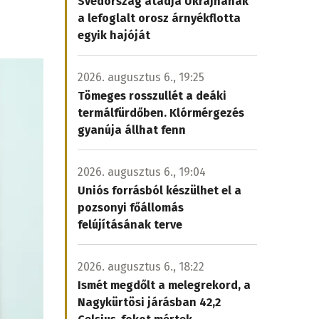
Svédország átadja Ukrajnának
a lefoglalt orosz árnyékflotta
egyik hajóját
2026. augusztus 6., 19:25
Tömeges rosszullét a deáki
termálfürdőben. Klórmérgezés
gyanúja állhat fenn
2026. augusztus 6., 19:04
Uniós forrásból készülhet el a
pozsonyi főállomás
felújításának terve
2026. augusztus 6., 18:22
Ismét megdőlt a melegrekord, a
Nagykürtösi járásban 42,2