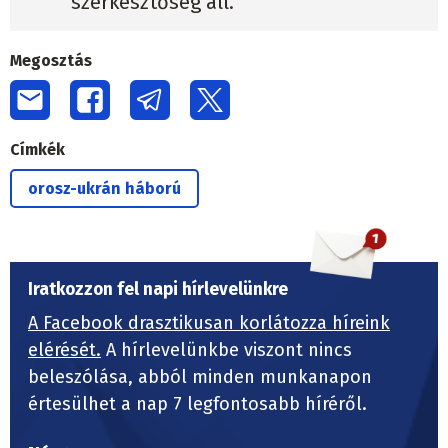
szerkesztőség áll.
Megosztás
Címkék
orosz-ukrán háború
Iratkozzon fel napi hírlevelünkre
A Facebook drasztikusan korlátozza híreink
elérését.
A hírlevelünkbe viszont nincs
beleszólása, abból minden munkanapon
értesülhet a nap 7 legfontosabb híréről.