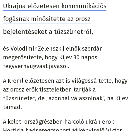
Ukrajna előzetesen kommunikációs
fogásnak minősítette az orosz
bejelentéseket a tűzszünetről,
és Volodimir Zelenszkij elnök szerdán
megerősítette, hogy Kijev 30 napos
fegyvernyugvást javasol.
A Kreml előzetesen azt is világossá tette, hogy
az orosz erők tiszteletben tartják a
tűzszünetet, de „azonnal válaszolnak”, ha Kijev
támad.
A keleti országrészben harcoló ukrán erők
Horticja hadseregcsoportját képviselő Viktor