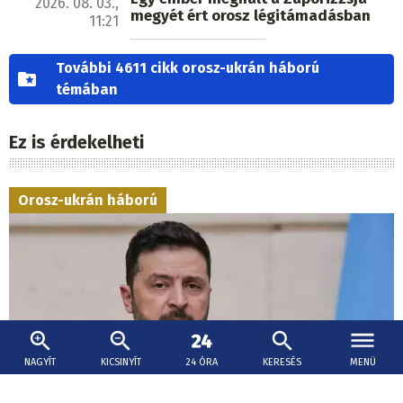
2026. 08. 03.,
megyét ért orosz légitámadásban
11:21
További 4611 cikk orosz-ukrán háború
témában
Ez is érdekelheti
Orosz-ukrán háború
NAGYÍT
KICSINYÍT
24 ÓRA
KERESÉS
MENÜ