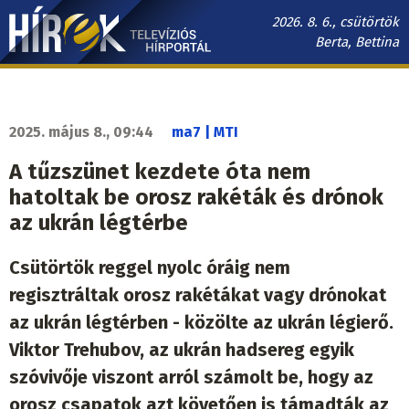
Ugrás
2026. 8. 6., csütörtök
a
Berta, Bettina
tartalomra
Hírek.sk
fő
navigáció
2025. május 8., 09:44
ma7 | MTI
A tűzszünet kezdete óta nem
hatoltak be orosz rakéták és drónok
az ukrán légtérbe
Csütörtök reggel nyolc óráig nem
regisztráltak orosz rakétákat vagy drónokat
az ukrán légtérben - közölte az ukrán légierő.
Viktor Trehubov, az ukrán hadsereg egyik
szóvivője viszont arról számolt be, hogy az
orosz csapatok azt követően is támadták az