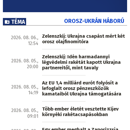
OROSZ-UKRÁN HÁBORÚ
TÉMA
Zelenszkij: Ukrajna csapást mért két
2026. 08. 06.,
orosz olajfinomítóra
12:54
Zelenszkij: Idén harmadannyi
2026. 08. 05.,
légvédelmi rakétát kapott Ukrajna
20:00
partnereitől, mint tavaly
Az EU 1,4 milliárd eurót folyósít a
2026. 08. 05.,
lefoglalt orosz pénzeszközök
14:19
kamataiból Ukrajna támogatására
Több ember életét vesztette Kijev
2026. 08. 05.,
környéki rakétacsapásokban
09:01
Egy ember meghalt a Zaporizzsja