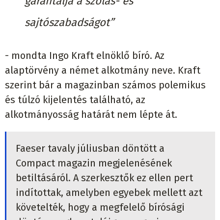
garantálja a szólás- és
sajtószabadságot”
- mondta Ingo Kraft elnöklő bíró. Az
alaptörvény a német alkotmány neve. Kraft
szerint bár a magazinban számos polemikus
és túlzó kijelentés található, az
alkotmányosság határát nem lépte át.
Faeser tavaly júliusban döntött a
Compact magazin megjelenésének
betiltásáról. A szerkesztők ez ellen pert
indítottak, amelyben egyebek mellett azt
követelték, hogy a megfelelő bírósági