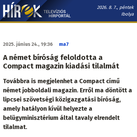
Ugrás
2026. 8. 7., péntek
a
Ibolya
tartalomra
Hírek.sk
fő
navigáció
2025. június 24., 19:36
ma7
A német bíróság feloldotta a
Compact magazin kiadási tilalmát
Továbbra is megjelenhet a Compact című
német jobboldali magazin. Erről ma döntött a
lipcsei szövetségi közigazgatási bíróság,
amely hatályon kívül helyezte a
belügyminisztérium által tavaly elrendelt
tilalmat.