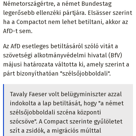
Németországértre, a német Bundestag
legerősebb ellenzéki pártjára. Elsässer szerint
ha a Compactot nem lehet betiltani, akkor az
AfD-t sem.
Az AfD esetleges betiltásáról szóló vitát a
szövetségi alkotmányvédelmi hivatal (BfV)
májusi határozata váltotta ki, amely szerint a
párt bizonyíthatóan "szélsőjobboldali".
Tavaly Faeser volt belügyminiszter azzal
indokolta a lap betiltását, hogy "a német
szélsőjobboldali szcéna központi
szócsöve". A Compact szerinte gyűlöletet
szít a zsidók, a migrációs múlttal