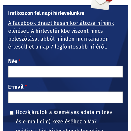
Iratkozzon fel napi hírlevelünkre
A Facebook drasztikusan korlátozza híreink
elérését.
A hírlevelünkbe viszont nincs
beleszólása, abból minden munkanapon
értesülhet a nap 7 legfontosabb híréről.
Név
E-mail
Hozzájárulok a személyes adataim (név
és e-mail cím) kezeléséhez a Ma7
médiacsalád hírlevelének fogadása