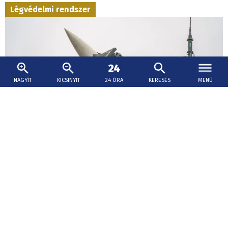
Légvédelmi rendszer
NAGYÍT
KICSINYÍT
24 ÓRA
KERESÉS
MENÜ
2026. augusztus 6., 17:45
Kijev még tárgyal Washingtonnal a Patriot
rakéták gyártási licencéről
Szibiha hangsúlyozta, hogy a legfontosabb kérdés a
ballisztikus rakétákkal szembeni védelmi képességek