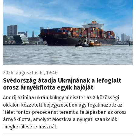
2026. augusztus 6., 19:46
Svédország átadja Ukrajnának a lefoglalt
orosz árnyékflotta egyik hajóját
Andrij Szibiha ukrán külügyminiszter az X közösségi
oldalon közzétett bejegyzésében úgy fogalmazott: az
ítélet fontos precedenst teremt a fellépésben az orosz
árnyékflotta, amelyet Moszkva a nyugati szankciók
megkerülésére használ.